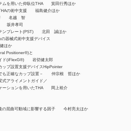
テムを用いた仰臥位THA 箕田行秀ほか
仰臥位THAの術中支援 福島健介ほか
術 名越 智
SG 坂井孝司
ンプレート(PST) 北田 誠ほか
めの器械式術中支援デバイス
 健ほか
Positioner®)と
iFlexG®) 岩切健太郎
設置支援デバイスHipPointer
も正確なカップ設置－ 仲宗根 哲ほか
変式アライメントガイド／
ーションを用いたTHA 岡上裕介
術後の屈曲可動域に影響する因子 今村亮太ほか