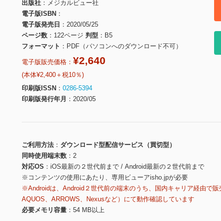
出版社
メジカルビュー社
電子版ISBN
電子版発売日
2020/05/25
ページ数
122ページ
判型
B5
フォーマット
PDF（パソコンへのダウンロード不可）
¥2,640
電子版販売価格：
(本体¥2,400＋税10％)
印刷版ISSN
0286-5394
印刷版発行年月
2020/05
ご利用方法
ダウンロード型配信サービス（買切型）
同時使用端末数
2
対応OS
iOS最新の２世代前まで / Android最新の２世代前まで
※コンテンツの使用にあたり、専用ビューアisho.jpが必要
※Androidは、Android２世代前の端末のうち、国内キャリア経由で販
AQUOS、ARROWS、Nexusなど）にて動作確認しています
必要メモリ容量
54 MB以上