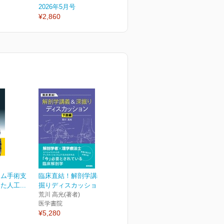
2026年5月号
2026年4月号
2
¥2,860
¥2,860
¥
ーム手術支
臨床直結！解剖学講義＆深
人工...
掘りディスカッション 下...
荒川 高光(著者)
医学書院
¥5,280