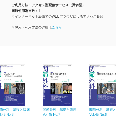
ご利用方法
アクセス型配信サービス（買切型）
同時使用端末数
1
※インターネット経由でのWEBブラウザによるアクセス参照
※導入・利用方法の詳細は
こちら
節外科 基礎と臨床
関節外科 基礎と臨床
関節外科 基礎
l.45 No.8
Vol.45 No.7
Vol.45 No.6