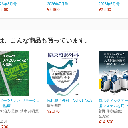
026年8月号
2026年7月号
2026年6月号
,860
¥2,860
¥2,860
は、こんな商品も買っています。
ポーツリハビリテーショ
臨床整形外科 Vol.61 No.3
ロボティックア
の臨床
医学書院
援システムを用いた
¥2,970
木 治人(監修) 清水 邦明(監
菅野 伸彦(編集)
)
金芳堂
EDSI
¥14,300
,700