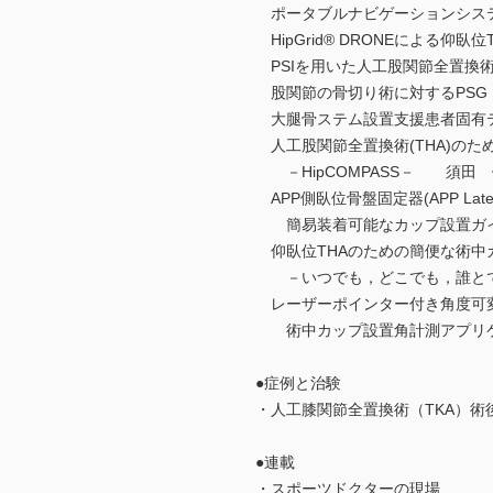
ポータブルナビゲーションシス
HipGrid® DRONEによる
PSIを用いた人工股関節全置換
股関節の骨切り術に対するP
大腿骨ステム設置支援患者固有テ
人工股関節全置換術(THA)のた
－HipCOMPASS－ 須田
APP側臥位骨盤固定器(APP Lateral 
簡易装着可能なカップ設置ガイド(
仰臥位THAのための簡便な術中カップ
－いつでも，どこでも，誰とで
レーザーポインター付き角度可
術中カップ設置角計測アプリケ
●症例と治験
・人工膝関節全置換術（TKA）
●連載
・スポーツドクターの現場