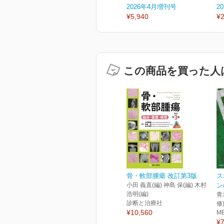
2026年4月増刊号
2
¥5,940
¥2
この商品を買った人
骨・軟部腫瘍 改訂第3版
ス
小田 義直(編) 神島 保(編) 木村
ン
浩明(編)
青
診断と治療社
修
¥10,560
M
¥7