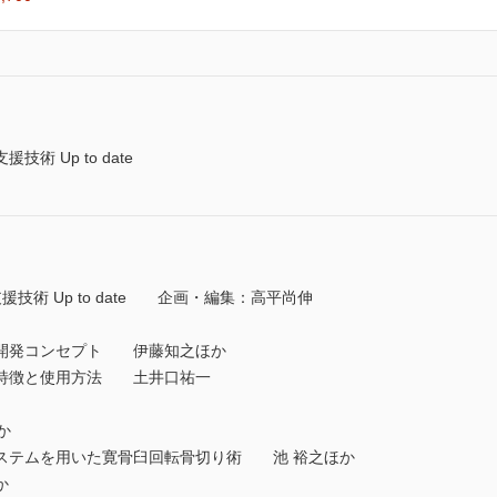
 Up to date
技術 Up to date 企画・編集：高平尚伸
開発コンセプト 伊藤知之ほか
特徴と使用方法 土井口祐一
か
ステムを用いた寛骨臼回転骨切り術 池 裕之ほか
か