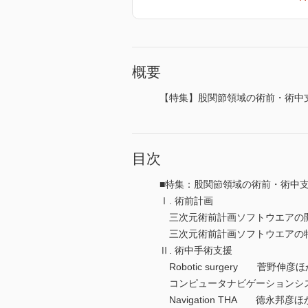
概要
【特集】股関節領域の術前・術中支援技術
目次
■特集：股関節領域の術前・術中支援
Ⅰ. 術前計画
三次元術前計画ソフトウエアの
三次元術前計画ソフトウエアの
Ⅱ. 術中手術支援
Robotic surgery 菅野伸彦ほ
コンピュータナビゲーションシ
Navigation THA 徳永邦彦ほ