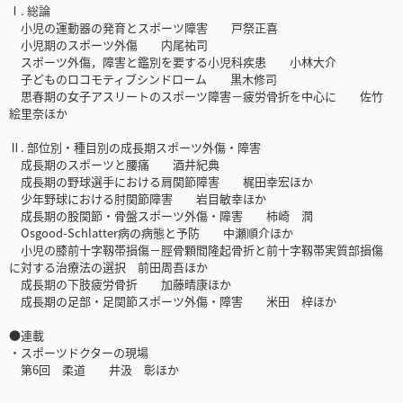
Ⅰ. 総論
小児の運動器の発育とスポーツ障害 戸祭正喜
小児期のスポーツ外傷 内尾祐司
スポーツ外傷，障害と鑑別を要する小児科疾患 小林大介
子どものロコモティブシンドローム 黒木修司
思春期の女子アスリートのスポーツ障害－疲労骨折を中心に 佐竹
絵里奈ほか
Ⅱ. 部位別・種目別の成長期スポーツ外傷・障害
成長期のスポーツと腰痛 酒井紀典
成長期の野球選手における肩関節障害 梶田幸宏ほか
少年野球における肘関節障害 岩目敏幸ほか
成長期の股関節・骨盤スポーツ外傷・障害 柿崎 潤
Osgood-Schlatter病の病態と予防 中瀬順介ほか
小児の膝前十字靱帯損傷－脛骨顆間隆起骨折と前十字靱帯実質部損傷
に対する治療法の選択 前田周吾ほか
成長期の下肢疲労骨折 加藤晴康ほか
成長期の足部・足関節スポーツ外傷・障害 米田 梓ほか
●連載
・スポーツドクターの現場
第6回 柔道 井汲 彰ほか