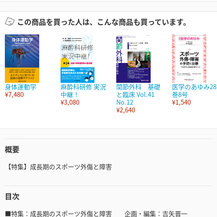
この商品を買った人は、こんな商品も買っています。
身体運動学
麻酔科研修 実況
関節外科 基礎
医学のあゆみ28
¥7,480
中継！
と臨床 Vol.41
巻8号
¥3,080
No.12
¥1,540
¥2,640
概要
【特集】成長期のスポーツ外傷と障害
目次
■特集：成長期のスポーツ外傷と障害 企画・編集：吉矢晋一