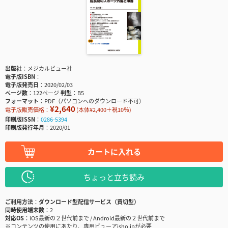
出版社
メジカルビュー社
電子版ISBN
電子版発売日
2020/02/03
ページ数
122ページ
判型
B5
フォーマット
PDF（パソコンへのダウンロード不可）
¥2,640
電子版販売価格：
(本体¥2,400＋税10％)
印刷版ISSN
0286-5394
印刷版発行年月
2020/01
カートに入れる
ちょっと立ち読み
ご利用方法
ダウンロード型配信サービス（買切型）
同時使用端末数
2
対応OS
iOS最新の２世代前まで / Android最新の２世代前まで
※コンテンツの使用にあたり、専用ビューアisho.jpが必要