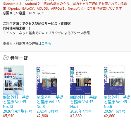
※Androidは、Android２世代前の端末のうち、国内キャリア経由で販売されている端
末（Xperia、GALAXY、AQUOS、ARROWS、Nexusなど）にて動作確認しています
必要メモリ容量
40 MB以上
ご利用方法
アクセス型配信サービス（買切型）
同時使用端末数
1
※インターネット経由でのWEBブラウザによるアクセス参照
※導入・利用方法の詳細は
こちら
巻号一覧
関節外科 基礎
関節外科 基礎
関節外科 基礎
関節外科 基礎
と臨床 Vol.45
と臨床 Vol.45
と臨床 Vol.45
と臨床 Vol.45
No.13
No.8
No.7
No.6
2026年4月増刊号
2026年8月号
2026年7月号
2026年6月号
¥5,940
¥2,860
¥2,860
¥2,860