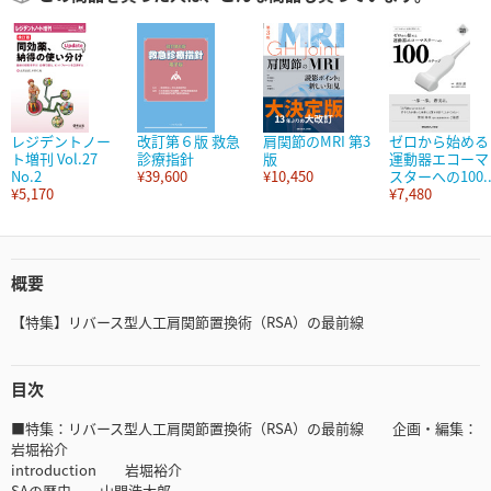
レジデントノー
改訂第６版 救急
肩関節のMRI 第3
ゼロから始める
ト増刊 Vol.27
診療指針
版
運動器エコーマ
No.2
¥39,600
¥10,450
スターへの100..
¥5,170
¥7,480
概要
【特集】リバース型人工肩関節置換術（RSA）の最前線
目次
■特集：リバース型人工肩関節置換術（RSA）の最前線 企画・編集：
岩堀裕介
introduction 岩堀裕介
SAの歴史 山門浩太郎