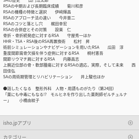
RSAの中期および長期臨床成績 菊川和彦
RSAの機種の特徴と選択 伊﨑輝昌
RSAのアプローチ法の違い 今井晋二
RSAのコツと落とし穴 梶田幸宏
RSAの合併症とその対策 設楽 仁
骨折・骨折続発症に対するRSA 守屋秀一ほか
HHR・TSA・RSA後のRSA再置換術 松村 昇
術前シミュレーションやナビゲーションを用いたRSA 瓜田 淳
重度関節窩骨欠損を伴う症例に対するRSA 桐村憲吾
関節リウマチ肩に対するRSA 内藤昌志
上腕近位部の骨・軟部腫瘍に対するRSAの適応，実際，そして未来 西
田佳弘
SAの周術期管理とリハビリテーション 井上駿也ほか
●話したくなる 整形外科 人物・用語ものがたり（第24回）
「薬にも中毒にもなる!? モルヒネを作り出した薬剤師ゼルチュルナ
ー」 小橋由紋子
isho.jpアプリ
カテゴリー