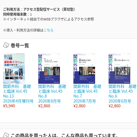
ご利用方法
アクセス型配信サービス（買切型）
同時使用端末数
1
※インターネット経由でのWEBブラウザによるアクセス参照
※導入・利用方法の詳細は
こちら
巻号一覧
関節外科 基礎
関節外科 基礎
関節外科 基礎
関節外科 基礎
と臨床 Vol.45
と臨床 Vol.45
と臨床 Vol.45
と臨床 Vol.45
No.13
No.8
No.7
No.6
2026年4月増刊号
2026年8月号
2026年7月号
2026年6月号
¥5,940
¥2,860
¥2,860
¥2,860
この商品を買った人は、こんな商品も買っています。