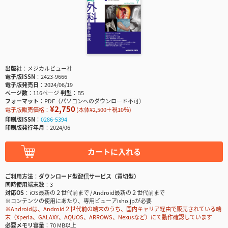
出版社
メジカルビュー社
電子版ISSN
2423-9666
電子版発売日
2024/06/19
ページ数
116ページ
判型
B5
フォーマット
PDF（パソコンへのダウンロード不可）
¥2,750
電子版販売価格：
(本体¥2,500＋税10％)
印刷版ISSN
0286-5394
印刷版発行年月
2024/06
カートに入れる
ご利用方法
ダウンロード型配信サービス（買切型）
同時使用端末数
3
対応OS
iOS最新の２世代前まで / Android最新の２世代前まで
※コンテンツの使用にあたり、専用ビューアisho.jpが必要
※Androidは、Android２世代前の端末のうち、国内キャリア経由で販売されている端
末（Xperia、GALAXY、AQUOS、ARROWS、Nexusなど）にて動作確認しています
必要メモリ容量
70 MB以上