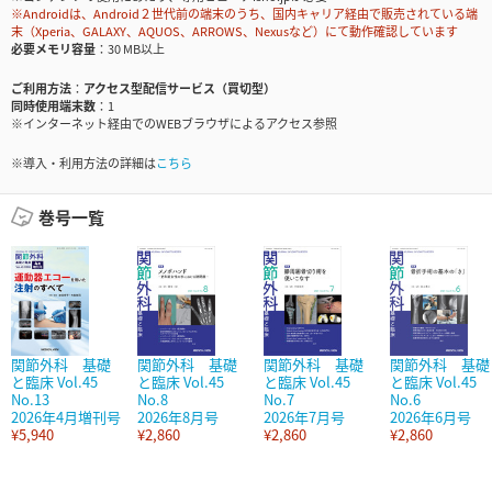
※Androidは、Android２世代前の端末のうち、国内キャリア経由で販売されている端
末（Xperia、GALAXY、AQUOS、ARROWS、Nexusなど）にて動作確認しています
必要メモリ容量
30 MB以上
ご利用方法
アクセス型配信サービス（買切型）
同時使用端末数
1
※インターネット経由でのWEBブラウザによるアクセス参照
※導入・利用方法の詳細は
こちら
巻号一覧
関節外科 基礎
関節外科 基礎
関節外科 基礎
関節外科 基礎
と臨床 Vol.45
と臨床 Vol.45
と臨床 Vol.45
と臨床 Vol.45
No.13
No.8
No.7
No.6
2026年4月増刊号
2026年8月号
2026年7月号
2026年6月号
¥5,940
¥2,860
¥2,860
¥2,860