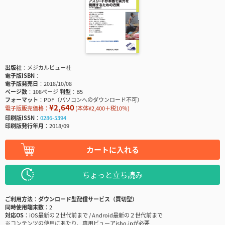
出版社
メジカルビュー社
電子版ISBN
電子版発売日
2018/10/08
ページ数
108ページ
判型
B5
フォーマット
PDF（パソコンへのダウンロード不可）
¥2,640
電子版販売価格：
(本体¥2,400＋税10％)
印刷版ISSN
0286-5394
印刷版発行年月
2018/09
カートに入れる
ちょっと立ち読み
ご利用方法
ダウンロード型配信サービス（買切型）
同時使用端末数
2
対応OS
iOS最新の２世代前まで / Android最新の２世代前まで
※コンテンツの使用にあたり、専用ビューアisho.jpが必要