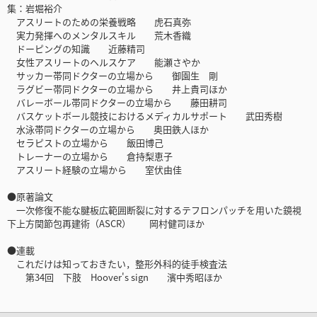
集：岩堀裕介
アスリートのための栄養戦略 虎石真弥
実力発揮へのメンタルスキル 荒木香織
ドーピングの知識 近藤精司
女性アスリートのヘルスケア 能瀬さやか
サッカー帯同ドクターの立場から 御園生 剛
ラグビー帯同ドクターの立場から 井上貴司ほか
バレーボール帯同ドクターの立場から 藤田耕司
バスケットボール競技におけるメディカルサポート 武田秀樹
水泳帯同ドクターの立場から 奥田鉄人ほか
セラピストの立場から 飯田博己
トレーナーの立場から 倉持梨恵子
アスリート経験の立場から 室伏由佳
●原著論文
一次修復不能な腱板広範囲断裂に対するテフロンパッチを用いた鏡視
下上方関節包再建術（ASCR） 岡村健司ほか
●連載
これだけは知っておきたい，整形外科的徒手検査法
第34回 下肢 Hoover's sign 濱中秀昭ほか