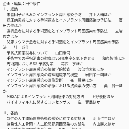
企画・編集：田中康仁
Ⅰ．総論
患者因子からみたインプラント周囲感染予防 井上大輔ほか
糖尿病患者に対する手術適応とインプラント周囲感染の予防法 百
田吉伸ほか
透析患者に対する手術適応とインプラント周囲感染の予防法 立岩
俊之ほか
関節リウマチ患者に対する手術適応とインプラント周囲感染の予防
法 辻 成佳
予防抗菌薬投与について 山田浩司
手術室での手指消毒の徹底はSSI発生率を低下させる 和泉智博ほか
周術期におけるSSI予防対策 葛西 亨ほか
インプラント周囲感染の細菌学的検査 渡部慎太郎ほか
インプラント周囲感染の病理組織学的検査 岩田栄一朗ほか
インプラント周囲感染の画像診断 崔 賢民ほか
インプラント周囲感染の治療における抗菌薬の使い方 䯨 賢一ほ
か
MRSAによるインプラント周囲感染の対処方法 上野優樹ほか
バイオフィルムに関するコンセンサス 崔 賢民ほか
Ⅱ．各論
急性の人工関節置換術術後感染に対する対処法 羽山哲生ほか
遅発性人工骨頭・人工股関節周囲感染の対処法 内山勝文ほか