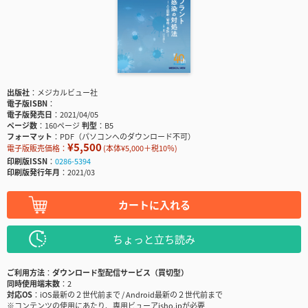
出版社
メジカルビュー社
電子版ISBN
電子版発売日
2021/04/05
ページ数
160ページ
判型
B5
フォーマット
PDF（パソコンへのダウンロード不可）
¥5,500
電子版販売価格：
(本体¥5,000＋税10％)
印刷版ISSN
0286-5394
印刷版発行年月
2021/03
カートに入れる
ちょっと立ち読み
ご利用方法
ダウンロード型配信サービス（買切型）
同時使用端末数
2
対応OS
iOS最新の２世代前まで / Android最新の２世代前まで
※コンテンツの使用にあたり、専用ビューアisho.jpが必要