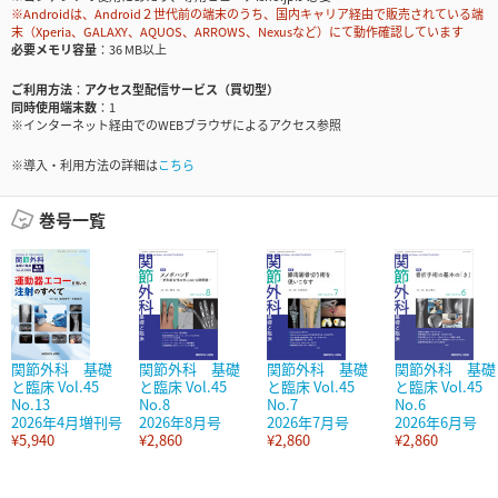
※Androidは、Android２世代前の端末のうち、国内キャリア経由で販売されている端
末（Xperia、GALAXY、AQUOS、ARROWS、Nexusなど）にて動作確認しています
必要メモリ容量
36 MB以上
ご利用方法
アクセス型配信サービス（買切型）
同時使用端末数
1
※インターネット経由でのWEBブラウザによるアクセス参照
※導入・利用方法の詳細は
こちら
巻号一覧
関節外科 基礎
関節外科 基礎
関節外科 基礎
関節外科 基礎
と臨床 Vol.45
と臨床 Vol.45
と臨床 Vol.45
と臨床 Vol.45
No.13
No.8
No.7
No.6
2026年4月増刊号
2026年8月号
2026年7月号
2026年6月号
¥5,940
¥2,860
¥2,860
¥2,860