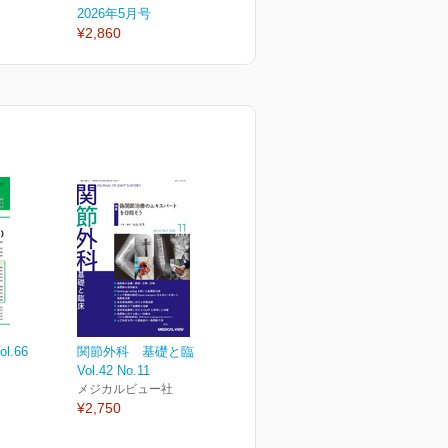
2026年5月号
2026年4月号
2
¥2,860
¥2,860
¥
.66
関節外科 基礎と臨床
Vol.42 No.11
メジカルビュー社
¥2,750