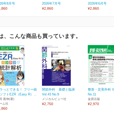
026年8月号
2026年7月号
2026年6月号
,860
¥2,860
¥2,860
は、こんな商品も買っています。
ラっとできる！ フリー統
関節外科 基礎と臨床
整形・災害外科 Vol
ソフトEZR（Easy R）...
Vol.43 No.9
No.11
田 善伸(著)
メジカルビュー社
金原出版
ーム社
¥2,750
¥2,970
,860