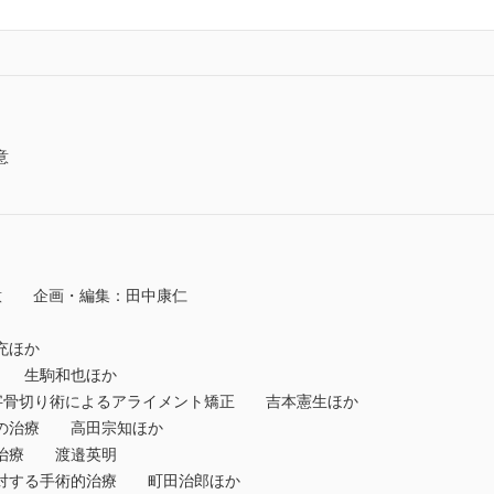
意
意 企画・編集：田中康仁
充ほか
療 生駒和也ほか
字骨切り術によるアライメント矯正 吉本憲生ほか
形の治療 高田宗知ほか
術治療 渡邉英明
に対する手術的治療 町田治郎ほか