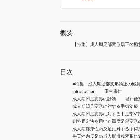
概要
【特集】成人期足部変形矯正の極
目次
■特集：成人期足部変形矯正の極
introduction 田中康仁
成人期凹足変形の診断 城戸優
成人期凹足変形に対する手術治
成人期凹足変形に対する中足部V
創外固定法を用いた重度足部変
成人期麻痺性内反足に対する手
先天性内反足の成人期遺残変形