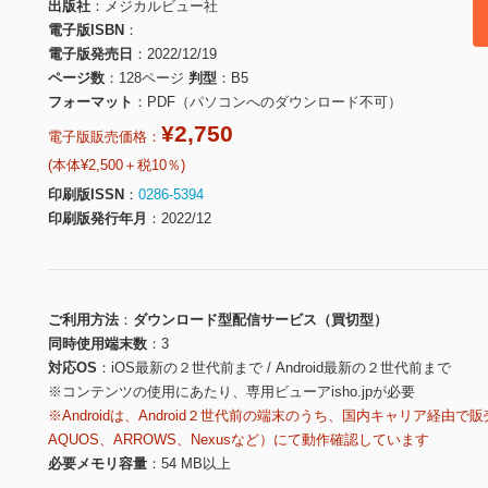
出版社
メジカルビュー社
電子版ISBN
電子版発売日
2022/12/19
ページ数
128ページ
判型
B5
フォーマット
PDF（パソコンへのダウンロード不可）
¥2,750
電子版販売価格：
(本体¥2,500＋税10％)
印刷版ISSN
0286-5394
印刷版発行年月
2022/12
ご利用方法
ダウンロード型配信サービス（買切型）
同時使用端末数
3
対応OS
iOS最新の２世代前まで / Android最新の２世代前まで
※コンテンツの使用にあたり、専用ビューアisho.jpが必要
※Androidは、Android２世代前の端末のうち、国内キャリア経由で販
AQUOS、ARROWS、Nexusなど）にて動作確認しています
必要メモリ容量
54 MB以上