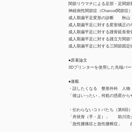
関節リウマチによる足部・足関
神経病性関節症（Charcot関
成人期扁平足変形の診断 秋山
成人期扁平足に対する変形矯正
成人期扁平足に対する踵骨延長
成人期扁平足に対する踵立方関節
成人期扁平足に対する三関節固
●原著論文
3Dプリンターを使用した先端パ
●連載
・話したくなる 整形外科 人物
「彼はいったい，何処の惑星からや
・伝わらないコトバたち（第8回
「舟状骨（手・足）」 助川浩
「急性腰痛症と急性腰椎症」 