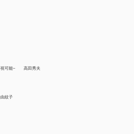
透視可能− 高田秀夫
橋由紋子