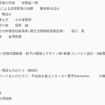
節変形の手術 矢野紘一郎
節症）による足部変形の治療 菊池恭太ほか
 唯ほか
の考え方 小久保哲郎
骨切り術 窪田 誠
での外側支柱延長術−踵立方関節延長固定術− 谷口 晃
定術 金澤和貴
ーツ交換式開創器・鉗子の開発とデザイン例−軽量コンパクト設計・X線
・用語ものがたり（第6回）
ってきたのだろう：不自由を超えたサッカー選手Garrincha」 小
）
士
白澤栄樹