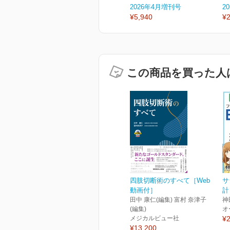
2026年4月増刊号
2
¥5,940
¥2
この商品を買った人
四肢切断術のすべて［Web
サ
動画付］
計
田中 康仁(編集) 富村 奈津子
神
(編集)
オ
メジカルビュー社
¥2
¥13,200