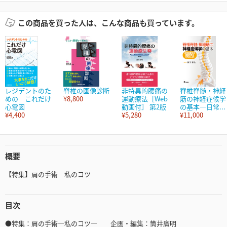
この商品を買った人は、こんな商品も買っています。
レジデントのた
脊椎の画像診断
非特異的腰痛の
脊椎脊髄・神経
めの これだけ
¥8,800
運動療法［Web
筋の神経症候学
心電図
動画付］ 第2版
の基本―日常...
¥4,400
¥5,280
¥11,000
概要
【特集】肩の手術 私のコツ
目次
●特集：肩の手術—私のコツ— 企画・編集：筒井廣明