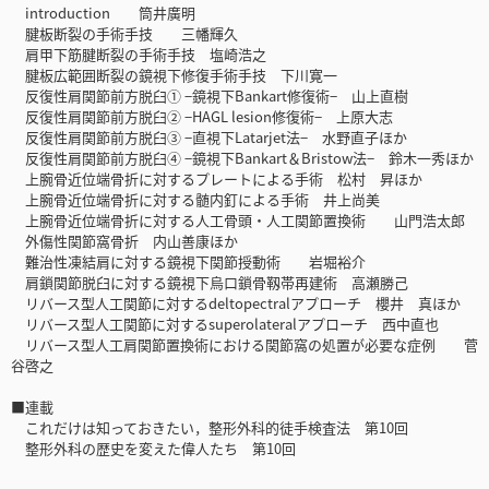
introduction 筒井廣明
腱板断裂の手術手技 三幡輝久
肩甲下筋腱断裂の手術手技 塩崎浩之
腱板広範囲断裂の鏡視下修復手術手技 下川寛一
反復性肩関節前方脱臼① −鏡視下Bankart修復術− 山上直樹
反復性肩関節前方脱臼② −HAGL lesion修復術− 上原大志
反復性肩関節前方脱臼③ −直視下Latarjet法− 水野直子ほか
反復性肩関節前方脱臼④ −鏡視下Bankart＆Bristow法− 鈴木一秀ほか
上腕骨近位端骨折に対するプレートによる手術 松村 昇ほか
上腕骨近位端骨折に対する髄内釘による手術 井上尚美
上腕骨近位端骨折に対する人工骨頭・人工関節置換術 山門浩太郎
外傷性関節窩骨折 内山善康ほか
難治性凍結肩に対する鏡視下関節授動術 岩堀裕介
肩鎖関節脱臼に対する鏡視下烏口鎖骨靱帯再建術 高瀬勝己
リバース型人工関節に対するdeltopectralアプローチ 櫻井 真ほか
リバース型人工関節に対するsuperolateralアプローチ 西中直也
リバース型人工肩関節置換術における関節窩の処置が必要な症例 菅
谷啓之
■連載
これだけは知っておきたい，整形外科的徒手検査法 第10回
整形外科の歴史を変えた偉人たち 第10回