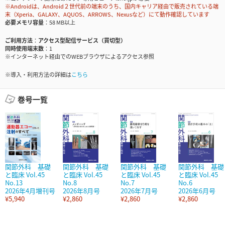
※Androidは、Android２世代前の端末のうち、国内キャリア経由で販売されている端
末（Xperia、GALAXY、AQUOS、ARROWS、Nexusなど）にて動作確認しています
必要メモリ容量
58 MB以上
ご利用方法
アクセス型配信サービス（買切型）
同時使用端末数
1
※インターネット経由でのWEBブラウザによるアクセス参照
※導入・利用方法の詳細は
こちら
巻号一覧
関節外科 基礎
関節外科 基礎
関節外科 基礎
関節外科 基礎
と臨床 Vol.45
と臨床 Vol.45
と臨床 Vol.45
と臨床 Vol.45
No.13
No.8
No.7
No.6
2026年4月増刊号
2026年8月号
2026年7月号
2026年6月号
¥5,940
¥2,860
¥2,860
¥2,860