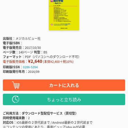
出版社
メジカルビュー社
電子版ISBN
電子版発売日
2017/10/30
ページ数
140ページ
判型
B5
フォーマット
PDF（パソコンへのダウンロード不可）
¥2,640
電子版販売価格：
(本体¥2,400＋税10％)
印刷版ISSN
0286-5394
印刷版発行年月
2016/09
カートに入れる
ちょっと立ち読み
ご利用方法
ダウンロード型配信サービス（買切型）
同時使用端末数
2
対応OS
iOS最新の２世代前まで / Android最新の２世代前まで
※コンテンツの使用にあたり、専用ビューアisho.jpが必要