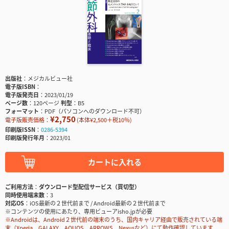
出版社
メジカルビュー社
電子版ISBN
電子版発売日
2023/01/19
ページ数
120ページ
判型
B5
フォーマット
PDF（パソコンへのダウンロード不可）
¥2,750
電子版販売価格：
(本体¥2,500＋税10％)
印刷版ISSN
0286-5394
印刷版発行年月
2023/01
カートに入れる
ご利用方法
ダウンロード型配信サービス（買切型）
同時使用端末数
3
対応OS
iOS最新の２世代前まで / Android最新の２世代前まで
※コンテンツの使用にあたり、専用ビューアisho.jpが必要
※Androidは、Android２世代前の端末のうち、国内キャリア経由で販売されている端
末（Xperia、GALAXY、AQUOS、ARROWS、Nexusなど）にて動作確認しています