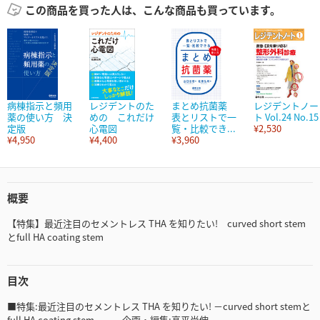
この商品を買った人は、こんな商品も買っています。
病棟指示と頻用
レジデントのた
まとめ抗菌薬
レジデントノー
薬の使い方 決
めの これだけ
表とリストで一
ト Vol.24 No.15
定版
心電図
覧・比較でき...
¥2,530
¥4,950
¥4,400
¥3,960
概要
【特集】最近注目のセメントレス THA を知りたい! curved short stem
とfull HA coating stem
目次
■特集:最近注目のセメントレス THA を知りたい! －curved short stemと
full HA coating stem－ 企画・編集:高平尚伸