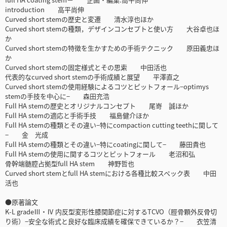
introduction 高平尚伸
Curved short stemの歴史と変遷 清水淳也ほか
Curved short stemの種類，デザインコンセプトと使い方 大谷卓也ほ
か
Curved short stemの特徴を生かすための手術テクニック 原田義忠ほ
か
Curved short stemの固定様式とその思索 中田活也
代表的なcurved short stemの手術成績と展望 平澤直之
Curved short stemの使用経験によるコツとピットフォール−optimys
stemの手技を中心に− 森田充浩
Full HA stemの歴史とオリジナルコンセプト 尾嵜 誠ほか
Full HA stemの適応と手術手技 福島健介ほか
Full HA stemの種類とその違い−特にcompaction cutting teethに関して
− 金 光成
Full HA stemの種類とその違い−特にcoatingに関して− 藤田貴也
Full HA stemの使用に関するコツとピットフォール 老沼和弘
骨幹端髄腔占拠型full HA stem 神野哲也
Curved short stemとfull HA stemにおける各種比較スペック表 中田
活也
●原著論文
K-L gradeⅢ・Ⅳ 内反型変形性膝関節症に対するTCVO（脛骨顆外反骨切
り術）−安全な術式と良好な臨床成績を確保できているか？− 衣笠清