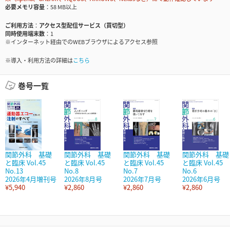
必要メモリ容量
58 MB以上
ご利用方法
アクセス型配信サービス（買切型）
同時使用端末数
1
※インターネット経由でのWEBブラウザによるアクセス参照
※導入・利用方法の詳細は
こちら
巻号一覧
関節外科 基礎
関節外科 基礎
関節外科 基礎
関節外科 基礎
と臨床 Vol.45
と臨床 Vol.45
と臨床 Vol.45
と臨床 Vol.45
No.13
No.8
No.7
No.6
2026年4月増刊号
2026年8月号
2026年7月号
2026年6月号
¥5,940
¥2,860
¥2,860
¥2,860