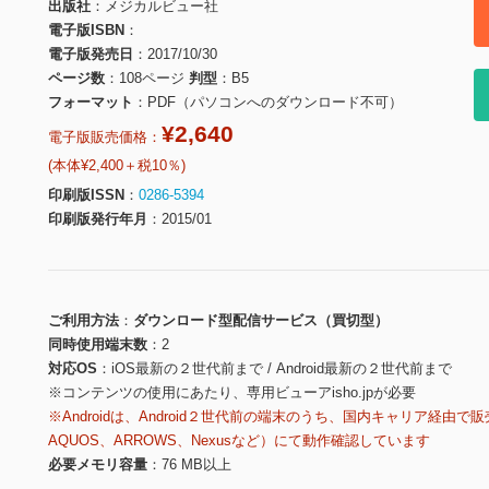
出版社
メジカルビュー社
電子版ISBN
電子版発売日
2017/10/30
ページ数
108ページ
判型
B5
フォーマット
PDF（パソコンへのダウンロード不可）
¥2,640
電子版販売価格：
(本体¥2,400＋税10％)
印刷版ISSN
0286-5394
印刷版発行年月
2015/01
ご利用方法
ダウンロード型配信サービス（買切型）
同時使用端末数
2
対応OS
iOS最新の２世代前まで / Android最新の２世代前まで
※コンテンツの使用にあたり、専用ビューアisho.jpが必要
※Androidは、Android２世代前の端末のうち、国内キャリア経由で販
AQUOS、ARROWS、Nexusなど）にて動作確認しています
必要メモリ容量
76 MB以上