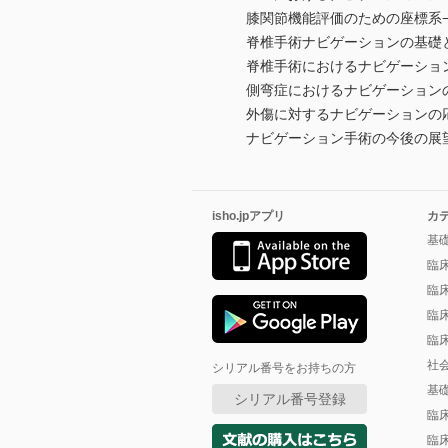
膝関節機能評価のための座標系
脊椎手術ナビゲーションの基礎
脊椎手術におけるナビゲーショ
側弯症におけるナビゲーション
外傷に対するナビゲーションの
ナビゲーション手術の今後の展望
isho.jpアプリ
カ
基
臨
臨
臨
臨
社
シリアル番号をお持ちの方
基
シリアル番号登録
臨
臨