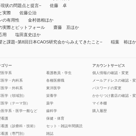
−現状の問題点と提言− 佐藤 卓
と実際 佐藤公治
ンの有用性 金村徳相ほか
の実際とピットフォール 齋藤 亘ほか
応用 塩田直史ほか
と課題−第8回日本CAOS研究会からみえてきたこと− 稲葉 裕ほ
テゴリー
アカウントサービス
礎医学系
看護教員・学生
個人情報の確認・変更
床医学・内科系
各種医療職
メールアドレスの確認・変
床医学・外科系
東洋医学
パスワードの変更
床医学（領域別）
栄養学
かかりつけ書店の確認・変
床医学（テーマ別）
薬学
マイ本棚
会医学系・医学一般など
歯科学
購入履歴
礎看護
保健・体育
床看護（診療科・技術）
セット・雑誌年間購読
床看護（専門別）
雑誌