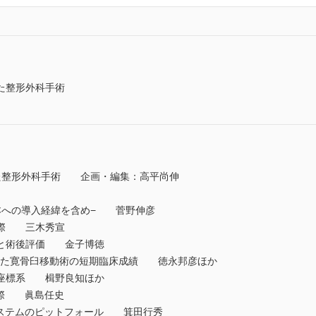
た整形外科手術
た整形外科手術 企画・編集：高平尚伸
本への導入経緯を含め− 菅野伸彦
実際 三木秀宣
画と術後評価 金子博徳
用いた寛骨臼移動術の短期臨床成績 徳永邦彦ほか
座標系 楫野良知ほか
実際 眞島任史
システムのピットフォール 箕田行秀