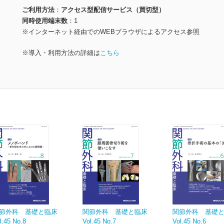
ご利用方法
アクセス型配信サービス（買切型）
同時使用端末数
1
※インターネット経由でのWEBブラウザによるアクセス参照
※導入・利用方法の詳細は
こちら
節外科 基礎と臨床
関節外科 基礎と臨床
関節外科 基礎
l.45 No.8
Vol.45 No.7
Vol.45 No.6