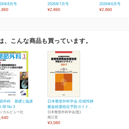
026年8月号
2026年7月号
2026年6月号
,860
¥2,860
¥2,860
は、こんな商品も買っています。
節外科 基礎と臨床
日本整形外科学会 症候性静
l.38 No.3
脈血栓塞栓症予防ガイド...
ジカルビュー社
日本整形外科学会(監)
,640
南江堂
¥3,080