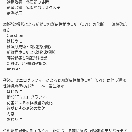
遷延治癒・偽関節の診断
遷延治癒・偽関節のリスク因子
症例提示
X線動態撮影による新鮮骨粗鬆症性椎体骨折（OVF）の診断 湏藤啓広
ほか
Question
はじめに
椎体形成術とX線動態撮影
新鮮椎体骨折とX線動態撮影
腰背部痛とX線動態撮影
新鮮OVFとX線動態撮影
Answer
動態CTミエログラフィーによる骨粗鬆症性椎体骨折（OVF）に伴う遅発
性神経麻痺の診断 林 哲生ほか
はじめに
動態CTミエログラフィー
荷重による椎体後壁の変化
後壁骨片の形態の検討
考察
おわりに
骨粗鬆症患者に対する脊椎手術における補助療法−周術期のテリパラチド