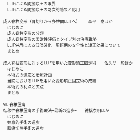
LLIFによる間接除圧の限界
LLIFによる間接除圧の副次的効果と応用
成人脊柱変形（骨切りから多椎間LLIFへ） 森平 泰ほか
はじめに
成人脊柱変形の分類
成人脊柱変形の柔軟性評価とタイプ別の治療戦略
LLIF併用による低侵襲化 周術期の安全性と矯正効果について
まとめ
成人脊柱変形に対するLLIFを用いた変形矯正固定術 佐久間 毅ほか
はじめに
本術式の適応と治療計画
当院におけるLLIFを用いた変形矯正固定術の成績
本術式の利点と欠点
まとめ
Ⅶ. 脊椎腫瘍
転移性脊椎腫瘍の手術療法−最新の進歩− 德橋泰明ほか
はじめに
姑息的手術の進歩
腫瘍切除手術の進歩