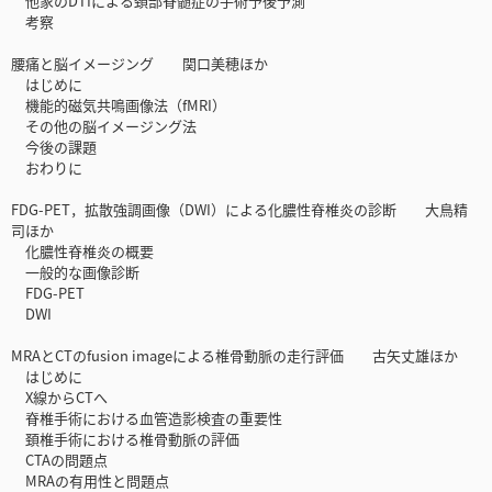
他家のDTIによる頚部脊髄症の手術予後予測
考察
腰痛と脳イメージング 関口美穂ほか
はじめに
機能的磁気共鳴画像法（fMRI）
その他の脳イメージング法
今後の課題
おわりに
FDG-PET，拡散強調画像（DWI）による化膿性脊椎炎の診断 大鳥精
司ほか
化膿性脊椎炎の概要
一般的な画像診断
FDG-PET
DWI
MRAとCTのfusion imageによる椎骨動脈の走行評価 古矢丈雄ほか
はじめに
X線からCTへ
脊椎手術における血管造影検査の重要性
頚椎手術における椎骨動脈の評価
CTAの問題点
MRAの有用性と問題点