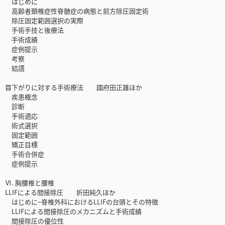
はじめに
高齢者頚椎症性脊髄症の病態と前方除圧固定術
除圧固定範囲選択の実際
手術手技と後療法
手術成績
症例提示
考察
結語
首下がりに対する手術療法 國府田正雄ほか
疾患概念
診断
手術適応
術式選択
固定範囲
矯正目標
手術合併症
症例提示
Ⅵ. 胸腰椎と腰椎
LLIFによる間接除圧 折田純久ほか
はじめに−脊椎外科におけるLLIFの台頭とその特徴
LLIFによる間接除圧のメカニズムと手術成績
間接除圧の優位性