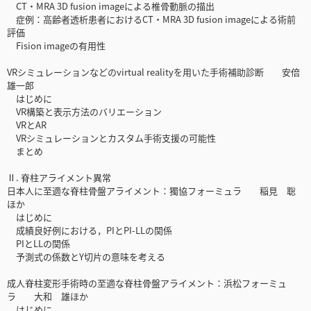
CT・MRA 3D fusion imageによる椎骨動脈の描出
症例：高齢者透析患者におけるCT・MRA 3D fusion imageによる術前
評価
Fision imageの有用性
VRシミュレーションなどのvirtual realityを用いた手術補助診断 安倍
雄一郎
はじめに
VR構築と表示方法のバリエーション
VRとAR
VRシミュレーションとカスタム手術支援の可能性
まとめ
Ⅱ. 脊柱アライメント異常
日本人に至適な脊柱骨盤アライメント：獨協フォーミュラ 稲見 聡
ほか
はじめに
成績良好例における，PIとPI-LLの関係
PIとLLの関係
予測式の係数とY切片の意味を考える
成人脊柱変形手術時の至適な脊柱骨盤アライメント：浜松フォーミュ
ラ 大和 雄ほか
はじめに