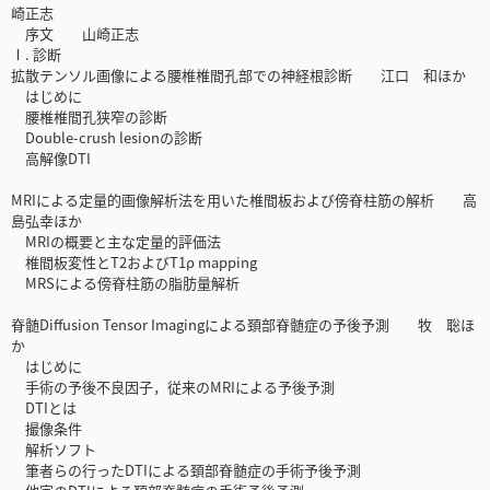
崎正志
序文 山崎正志
Ⅰ. 診断
拡散テンソル画像による腰椎椎間孔部での神経根診断 江口 和ほか
はじめに
腰椎椎間孔狭窄の診断
Double-crush lesionの診断
高解像DTI
MRIによる定量的画像解析法を用いた椎間板および傍脊柱筋の解析 高
島弘幸ほか
MRIの概要と主な定量的評価法
椎間板変性とT2およびT1ρ mapping
MRSによる傍脊柱筋の脂肪量解析
脊髄Diffusion Tensor Imagingによる頚部脊髄症の予後予測 牧 聡ほ
か
はじめに
手術の予後不良因子，従来のMRIによる予後予測
DTIとは
撮像条件
解析ソフト
筆者らの行ったDTIによる頚部脊髄症の手術予後予測