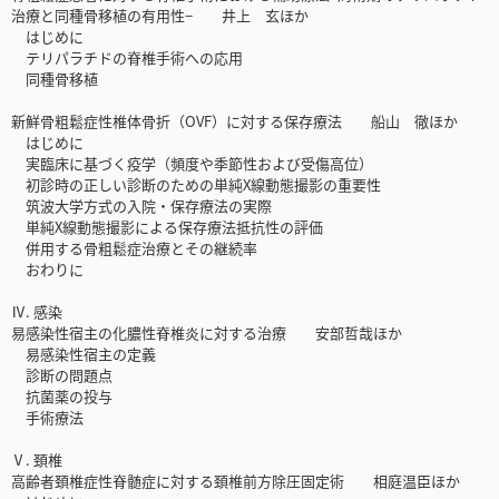
治療と同種骨移植の有用性− 井上 玄ほか
はじめに
テリパラチドの脊椎手術への応用
同種骨移植
新鮮骨粗鬆症性椎体骨折（OVF）に対する保存療法 船山 徹ほか
はじめに
実臨床に基づく疫学（頻度や季節性および受傷高位）
初診時の正しい診断のための単純X線動態撮影の重要性
筑波大学方式の入院・保存療法の実際
単純X線動態撮影による保存療法抵抗性の評価
併用する骨粗鬆症治療とその継続率
おわりに
Ⅳ. 感染
易感染性宿主の化膿性脊椎炎に対する治療 安部哲哉ほか
易感染性宿主の定義
診断の問題点
抗菌薬の投与
手術療法
Ⅴ. 頚椎
高齢者頚椎症性脊髄症に対する頚椎前方除圧固定術 相庭温臣ほか