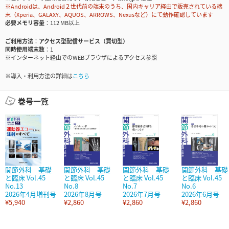
※Androidは、Android２世代前の端末のうち、国内キャリア経由で販売されている端
末（Xperia、GALAXY、AQUOS、ARROWS、Nexusなど）にて動作確認しています
必要メモリ容量
112 MB以上
ご利用方法
アクセス型配信サービス（買切型）
同時使用端末数
1
※インターネット経由でのWEBブラウザによるアクセス参照
※導入・利用方法の詳細は
こちら
巻号一覧
関節外科 基礎
関節外科 基礎
関節外科 基礎
関節外科 基礎
と臨床 Vol.45
と臨床 Vol.45
と臨床 Vol.45
と臨床 Vol.45
No.13
No.8
No.7
No.6
2026年4月増刊号
2026年8月号
2026年7月号
2026年6月号
¥5,940
¥2,860
¥2,860
¥2,860