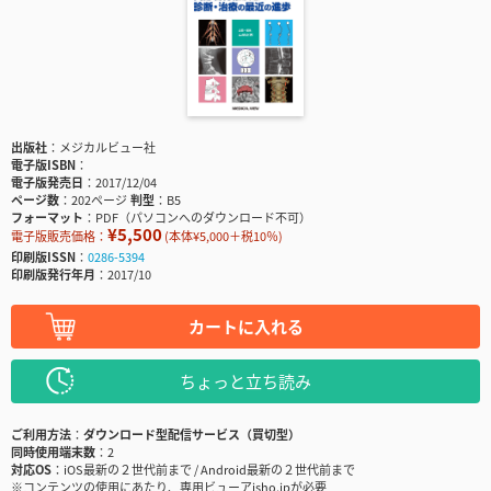
出版社
メジカルビュー社
電子版ISBN
電子版発売日
2017/12/04
ページ数
202ページ
判型
B5
フォーマット
PDF（パソコンへのダウンロード不可）
¥5,500
電子版販売価格：
(本体¥5,000＋税10％)
印刷版ISSN
0286-5394
印刷版発行年月
2017/10
カートに入れる
ちょっと立ち読み
ご利用方法
ダウンロード型配信サービス（買切型）
同時使用端末数
2
対応OS
iOS最新の２世代前まで / Android最新の２世代前まで
※コンテンツの使用にあたり、専用ビューアisho.jpが必要