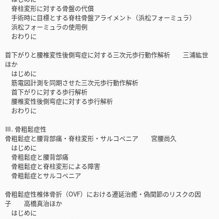
脊柱変形に対する骨盤の代償
手術時に目標とする脊柱骨盤アライメント（浜松フォーミュラ）
浜松フォーミュラの使用例
おわりに
首下がりと腰椎変性後側弯症に対する三次元歩行動作解析 三浦紘世
ほか
はじめに
筋電図計測を同期させた三次元歩行動作解析
首下がりに対する歩行解析
腰椎変性後側弯症に対する歩行解析
おわりに
Ⅲ. 骨粗鬆症性
骨粗鬆症と腰背部痛・脊柱変形・サルコペニア 宮腰尚久
はじめに
骨粗鬆症と腰背部痛
骨粗鬆症と脊柱変形による障害
骨粗鬆症とサルコペニア
骨粗鬆症性椎体骨折（OVF）における遷延治癒・偽関節のリスクの因
子 高橋真治ほか
はじめに