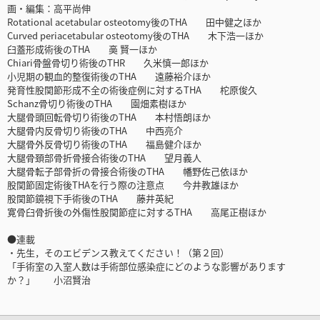
画・編集：高平尚伸
Rotational acetabular osteotomy後のTHA 田中健之ほか
Curved periacetabular osteotomy後のTHA 木下浩一ほか
臼蓋形成術後のTHA 䯨 賢一ほか
Chiari骨盤骨切り術後のTHR 久米慎一郎ほか
小児期の観血的整復術後のTHA 遠藤裕介ほか
発育性股関節形成不全の術後症例に対するTHA 柁原俊久
Schanz骨切り術後のTHA 園畑素樹ほか
大腿骨頭回転骨切り術後のTHA 本村悟朗ほか
大腿骨内反骨切り術後のTHA 中西亮介
大腿骨外反骨切り術後のTHA 福島健介ほか
大腿骨頚部骨折骨接合術後のTHA 望月義人
大腿骨転子部骨折の骨接合術後のTHA 幡野佐己依ほか
股関節固定術後THAを行う際の注意点 今井教雄ほか
股関節鏡視下手術後のTHA 藤井英紀
寛骨臼骨折後の外傷性股関節症に対するTHA 高尾正樹ほか
●連載
・先生，そのエビデンス教えてください！（第２回）
「手術室の入室人数は手術部位感染症にどのような影響があります
か？」 小沼賢治