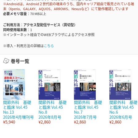
※Androidは、Android２世代前の端末のうち、国内キャリア経由で販売されている端
末（Xperia、GALAXY、AQUOS、ARROWS、Nexusなど）にて動作確認しています
必要メモリ容量
70 MB以上
ご利用方法
アクセス型配信サービス（買切型）
同時使用端末数
1
※インターネット経由でのWEBブラウザによるアクセス参照
※導入・利用方法の詳細は
こちら
巻号一覧
関節外科 基礎
関節外科 基礎
関節外科 基礎
関節外科 基礎
と臨床 Vol.45
と臨床 Vol.45
と臨床 Vol.45
と臨床 Vol.45
No.13
No.8
No.7
No.6
2026年4月増刊号
2026年8月号
2026年7月号
2026年6月号
¥5,940
¥2,860
¥2,860
¥2,860