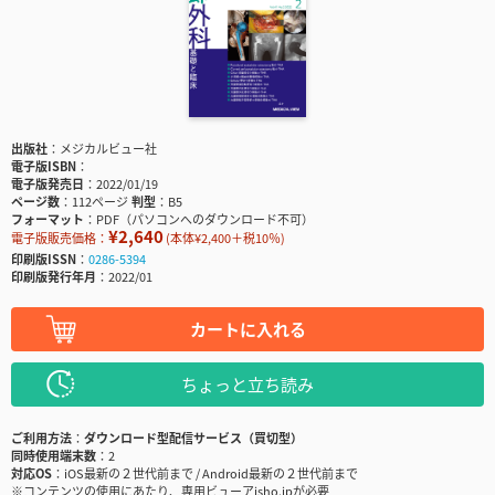
出版社
メジカルビュー社
電子版ISBN
電子版発売日
2022/01/19
ページ数
112ページ
判型
B5
フォーマット
PDF（パソコンへのダウンロード不可）
¥2,640
電子版販売価格：
(本体¥2,400＋税10％)
印刷版ISSN
0286-5394
印刷版発行年月
2022/01
カートに入れる
ちょっと立ち読み
ご利用方法
ダウンロード型配信サービス（買切型）
同時使用端末数
2
対応OS
iOS最新の２世代前まで / Android最新の２世代前まで
※コンテンツの使用にあたり、専用ビューアisho.jpが必要