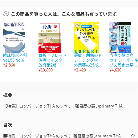
この商品を買った人は、こんな商品も買っています。
臨床整形外科
骨折 プレート
褥瘡・創傷のド
当直で役に立
Vol.58 No.6
治療マイスター
レッシング材・
つ！ シーネ・
¥2,860
改訂第2版
外用薬の選び...
プス固定の基...
¥19,800
¥2,420
¥4,620
概要
【特集】コンバージョンTHA のすべて 難易度の高いprimary THA
目次
■特集：コンバージョンTHA のすべて−難易度の高いprimary THA− 企