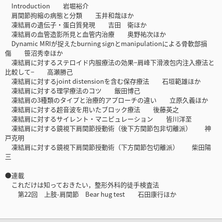
Introduction 岩堀裕介
肩関節拘縮の病態と分類 玉井和哉ほか
凍結肩の遺伝子・蛋白質発現 吉田 衛ほか
凍結肩の血管造影所見と血管内治療 奥野祐次ほか
Dynamic MRIが捉えたburning signとmanipulationによる骨軟部損
傷 笹沼秀幸ほか
凍結肩に対するステロイド内服療法の効果−肩峰下滑液包内注入療法と
比較して− 高瀬勝己
凍結肩に対するjoint distensionを含む保存療法 石垣範雄ほか
凍結肩に対する理学療法のコツ 飯田博己
凍結肩の3種類のタイプと治療的アプローチの違い 立原久義ほか
凍結肩に対する超音波を用いたブロック療法 後藤英之
凍結肩に対するサイレント・マニピュレーション 皆川洋至
凍結肩に対する鏡視下肩関節授動術（後下方関節包非切離派） 神
戸克明
凍結肩に対する鏡視下肩関節授動術（下方関節包切離派） 柴田陽
三
●連載
これだけは知っておきたい，整形外科的徒手検査法
第22回 上肢-肩関節 Bear hug test 石田康行ほか