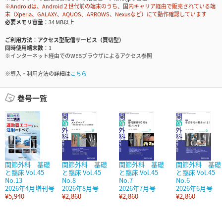
※Androidは、Android２世代前の端末のうち、国内キャリア経由で販売されている端
末（Xperia、GALAXY、AQUOS、ARROWS、Nexusなど）にて動作確認しています
必要メモリ容量
34 MB以上
ご利用方法
アクセス型配信サービス（買切型）
同時使用端末数
1
※インターネット経由でのWEBブラウザによるアクセス参照
※導入・利用方法の詳細は
こちら
巻号一覧
関節外科 基礎
関節外科 基礎
関節外科 基礎
関節外科 基礎
と臨床 Vol.45
と臨床 Vol.45
と臨床 Vol.45
と臨床 Vol.45
No.13
No.8
No.7
No.6
2026年4月増刊号
2026年8月号
2026年7月号
2026年6月号
¥5,940
¥2,860
¥2,860
¥2,860