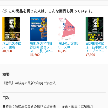
この商品を買った人は、こんな商品も買っています。
成田崇矢の臨
機能解剖学的触
明日の足診療シ
園部俊晴の臨
床 腰痛
診技術 動画プラ
リーズⅢ
床 徒手療法ガ
¥8,800
ス 上肢［We...
¥9,350
イドブック...
¥6,600
¥7,920
概要
【特集】凍結肩の最新の知見と治療法
目次
■特集：凍結肩の最新の知見と治療法 企画・編集：岩堀裕介