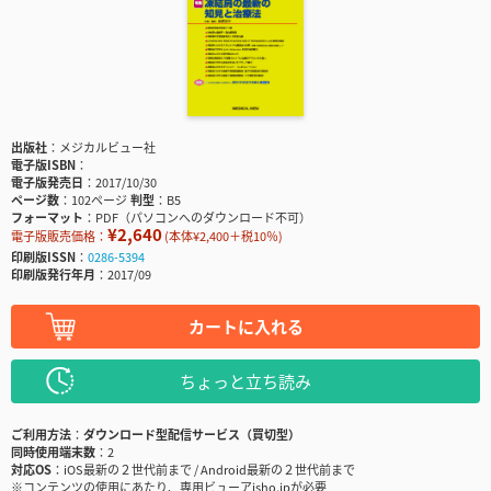
出版社
メジカルビュー社
電子版ISBN
電子版発売日
2017/10/30
ページ数
102ページ
判型
B5
フォーマット
PDF（パソコンへのダウンロード不可）
¥2,640
電子版販売価格：
(本体¥2,400＋税10％)
印刷版ISSN
0286-5394
印刷版発行年月
2017/09
カートに入れる
ちょっと立ち読み
ご利用方法
ダウンロード型配信サービス（買切型）
同時使用端末数
2
対応OS
iOS最新の２世代前まで / Android最新の２世代前まで
※コンテンツの使用にあたり、専用ビューアisho.jpが必要