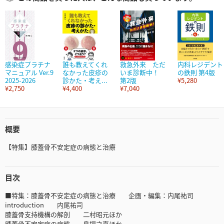
感染症プラチナ
誰も教えてくれ
救急外来 ただ
内科レジデント
マニュアル Ver.9
なかった皮疹の
いま診断中！
の鉄則 第4版
2025-2026
診かた・考え...
第2版
¥5,280
¥2,750
¥4,400
¥7,040
概要
【特集】膝蓋骨不安定症の病態と治療
目次
■特集：膝蓋骨不安定症の病態と治療 企画・編集：内尾祐司
introduction 内尾祐司
膝蓋骨支持機構の解剖 二村昭元ほか
膝蓋骨不安定症の病態 鳥塚之嘉ほか