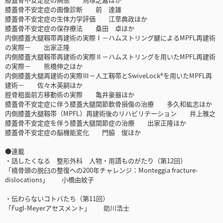
膝蓋骨不安定症の画像診断 前 達雄
膝蓋骨不安定症の生体力学評価 江草典政ほか
膝蓋骨不安定症の保存療法 桑田 卓ほか
内側膝蓋大腿靱帯再建術の実際Ⅰ－ハムストリング腱によるMPFL再建術
の実際－ 出家正隆
内側膝蓋大腿靱帯再建術の実際Ⅱ－ハムストリングを用いたMPFL再建術
の実際－ 熊橋伸之ほか
内側膝蓋大腿再建術の実際Ⅲ－人工靱帯とSwiveLock®を用いたMPFL再
建術－ 佐々木英嗣ほか
脛骨粗面前方移動術の実際 亀井豪器ほか
膝蓋骨不安定症に伴う膝蓋大腿関節軟骨損傷の治療 多久和紘志ほか
内側膝蓋大腿靱帯（MPFL）再建術後のリハビリテーション 井上雅之
膝蓋骨不安定症を伴う膝蓋大腿関節症の治療 出家正隆ほか
膝蓋骨不安定症の脳機能変化 門脇 俊ほか
●連載
・話したくなる 整形外科 人物・用語ものがたり（第12回）
「橈骨頭の脱臼の整復への200年チャレンジ：Monteggia fracture-
dislocations」 小橋由紋子
・伝わらないコトバたち（第11回）
「Fugl-Meyerアセスメント」 助川浩士