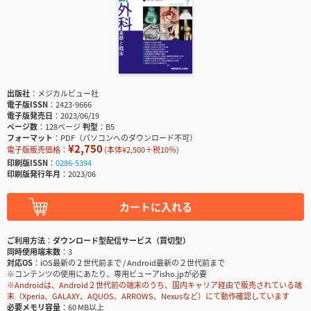
出版社
メジカルビュー社
電子版ISSN
2423-9666
電子版発売日
2023/06/19
ページ数
128ページ
判型
B5
フォーマット
PDF（パソコンへのダウンロード不可）
¥2,750
電子版販売価格：
(本体¥2,500＋税10％)
印刷版ISSN
0286-5394
印刷版発行年月
2023/06
カートに入れる
ご利用方法
ダウンロード型配信サービス（買切型）
同時使用端末数
3
対応OS
iOS最新の２世代前まで / Android最新の２世代前まで
※コンテンツの使用にあたり、専用ビューアisho.jpが必要
※Androidは、Android２世代前の端末のうち、国内キャリア経由で販売されている端
末（Xperia、GALAXY、AQUOS、ARROWS、Nexusなど）にて動作確認しています
必要メモリ容量
60 MB以上