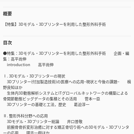
概要
【特集】3Dモデル・3Dプリンターを利用した整形外科手術
目次
●特集：3Dモデル・3Dプリンターを利用した整形外科手術 企画・編
集：高平尚伸
introduction 高平尚伸
Ⅰ. 3Dモデル・3Dプリンターの現状
3Dプリンター(付加製造技術)の医療への応用−現状と今後の課題− 楫
野良知ほか
生体内3D動態解析システムとITグローバルネットワークの構築による
骨関節動態ビッグデータの集積とその活用 菅本一臣
3Dプリンターの基礎と工法，歴史 葛迫淳一
Ⅱ. 整形外科分野への応用
3Dモデル・3Dプリンター総論 井口普敬
前腕骨骨折変形治癒に対する矯正骨切り術への3Dモデル・3Dプリンタ
ーの応用 國吉一樹ほか