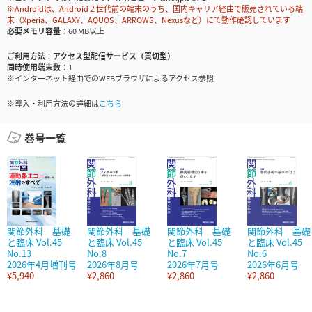
※Androidは、Android２世代前の端末のうち、国内キャリア経由で販売されている端
末（Xperia、GALAXY、AQUOS、ARROWS、Nexusなど）にて動作確認しています
必要メモリ容量
60 MB以上
ご利用方法
アクセス型配信サービス（買切型）
同時使用端末数
1
※インターネット経由でのWEBブラウザによるアクセス参照
※導入・利用方法の詳細は
こちら
巻号一覧
関節外科 基礎
関節外科 基礎
関節外科 基礎
関節外科 基礎
と臨床 Vol.45
と臨床 Vol.45
と臨床 Vol.45
と臨床 Vol.45
No.13
No.8
No.7
No.6
2026年4月増刊号
2026年8月号
2026年7月号
2026年6月号
¥5,940
¥2,860
¥2,860
¥2,860