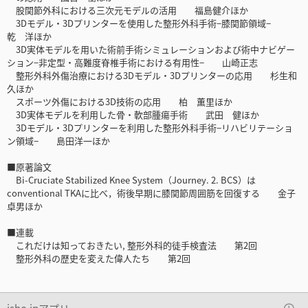
股関節外科における三次元モデルの活用 福島健介ほか
3Dモデル・3Dプリンターを使用した整形外科手術−膝関節領域−
乾 洋ほか
3D実体モデルを用いた術前手術シミュレーションおよび術中ナビゲー
ション−非定型・高難度脊椎手術における有用性− 山崎正志
整形外科外傷治療における3Dモデル・3Dプリンターの応用 杉生和
久ほか
スポーツ外傷における3D技術の応用 柏 薫里ほか
3D実体モデルを利用した骨・軟部腫瘍手術 武田 健ほか
3Dモデル・3Dプリンターを利用した整形外科手術−リハビリテーショ
ン領域− 島田洋一ほか
■原著論文
Bi-Cruciate Stabilized Knee System（Journey. 2. BCS）は
conventional TKAに比べ，術後早期に膝関節周囲筋を回復する 金子
卓男ほか
■連載
これだけは知っておきたい, 整形外科的徒手検査法 第2回
整形外科の歴史を変えた偉人たち 第2回