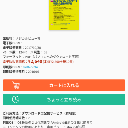
出版社
メジカルビュー社
電子版ISBN
電子版発売日
2017/10/30
ページ数
124ページ
判型
B5
フォーマット
PDF（パソコンへのダウンロード不可）
¥2,640
電子版販売価格：
(本体¥2,400＋税10％)
印刷版ISSN
0286-5394
印刷版発行年月
2016/01
カートに入れる
ちょっと立ち読み
ご利用方法
ダウンロード型配信サービス（買切型）
同時使用端末数
2
対応OS
iOS最新の２世代前まで / Android最新の２世代前まで
※コンテンツの使用にあたり、専用ビューアisho.jpが必要