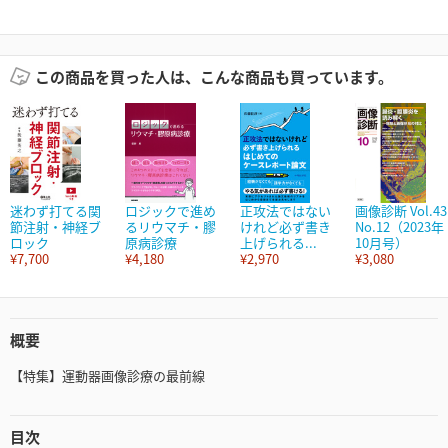
この商品を買った人は、こんな商品も買っています。
迷わず打てる関
ロジックで進め
正攻法ではない
画像診断 Vol.43
節注射・神経ブ
るリウマチ・膠
けれど必ず書き
No.12（2023年
ロック
原病診療
上げられる...
10月号）
¥7,700
¥4,180
¥2,970
¥3,080
概要
【特集】運動器画像診療の最前線
目次