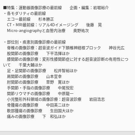
■特集：運動器画像診療の最前線 企画・編集：岩堀裕介
・各モダリティの最前線
エコー最前線 杉本勝正
CT・MRI最前線：リアル4Dイメージング 後藤 晃
Micro-angiographyと血管内治療 奥野祐次
・部位別・疾患別画像診療の最前線
脊椎の画像診療：超音波ガイド下頚椎神経根ブロック 神谷光広
股関節の画像診療 下平浩揮ほか
膝関節の画像診療：変形性膝関節症に対する超音波診断の有用性につ
いて 千葉大輔ほか
足・足関節の画像診療 松井智裕ほか
肩関節の画像診療 山本宣幸
肘関節の画像診療 草野 寛ほか
手関節・手指の画像診療 中尾悦宏
関節リウマチの画像診療 中原龍一
小児整形外科領域の画像診療：超音波診療 岩田浩志
骨腫瘍の画像診療 中田英二ほか
軟部腫瘍の画像診療 生田国大ほか
痛みの画像診療 下 和弘ほか