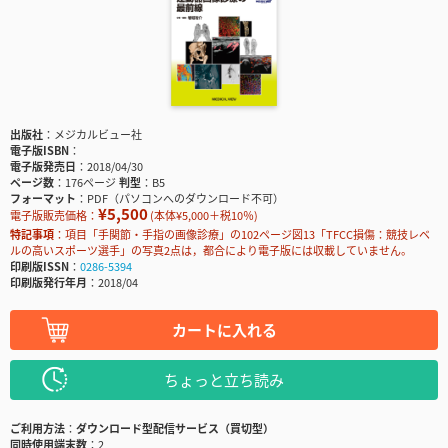
出版社
メジカルビュー社
電子版ISBN
電子版発売日
2018/04/30
ページ数
176ページ
判型
B5
フォーマット
PDF（パソコンへのダウンロード不可）
¥5,500
電子版販売価格：
(本体¥5,000＋税10％)
特記事項
項目「手関節・手指の画像診療」の102ページ図13「TFCC損傷：競技レベ
ルの高いスポーツ選手」の写真2点は，都合により電子版には収載していません。
印刷版ISSN
0286-5394
印刷版発行年月
2018/04
カートに入れる
ちょっと立ち読み
ご利用方法
ダウンロード型配信サービス（買切型）
同時使用端末数
2