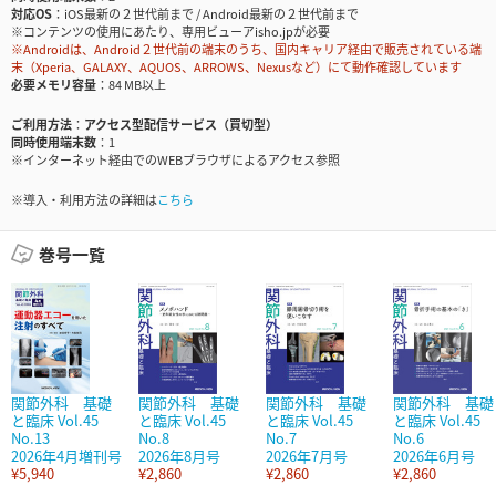
対応OS
iOS最新の２世代前まで / Android最新の２世代前まで
※コンテンツの使用にあたり、専用ビューアisho.jpが必要
※Androidは、Android２世代前の端末のうち、国内キャリア経由で販売されている端
末（Xperia、GALAXY、AQUOS、ARROWS、Nexusなど）にて動作確認しています
必要メモリ容量
84 MB以上
ご利用方法
アクセス型配信サービス（買切型）
同時使用端末数
1
※インターネット経由でのWEBブラウザによるアクセス参照
※導入・利用方法の詳細は
こちら
巻号一覧
関節外科 基礎
関節外科 基礎
関節外科 基礎
関節外科 基礎
と臨床 Vol.45
と臨床 Vol.45
と臨床 Vol.45
と臨床 Vol.45
No.13
No.8
No.7
No.6
2026年4月増刊号
2026年8月号
2026年7月号
2026年6月号
¥5,940
¥2,860
¥2,860
¥2,860