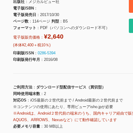
出版社
メジカルビュー社
電子版ISBN
電子版発売日
2017/10/30
ページ数
114ページ
判型
B5
フォーマット
PDF（パソコンへのダウンロード不可）
¥2,640
電子版販売価格：
(本体¥2,400＋税10％)
印刷版ISSN
0286-5394
印刷版発行年月
2016/08
ご利用方法
ダウンロード型配信サービス（買切型）
同時使用端末数
2
対応OS
iOS最新の２世代前まで / Android最新の２世代前まで
※コンテンツの使用にあたり、専用ビューアisho.jpが必要
※Androidは、Android２世代前の端末のうち、国内キャリア経由で販
AQUOS、ARROWS、Nexusなど）にて動作確認しています
必要メモリ容量
30 MB以上