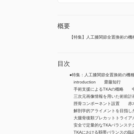
概要
【特集】人工膝関節全置換術の機
目次
●特集：人工膝関節全置換術の機
introduction 齋藤知行
手術支援によるTKAの概略
三次元画像情報を用いた術前計
脛骨コンポーネント設置 赤
解剖学的アライメントを目指し
大腿骨後顆プレカットトライア
安全で定量的なTKAバランステクニック
TKAにおける靱帯バランスの