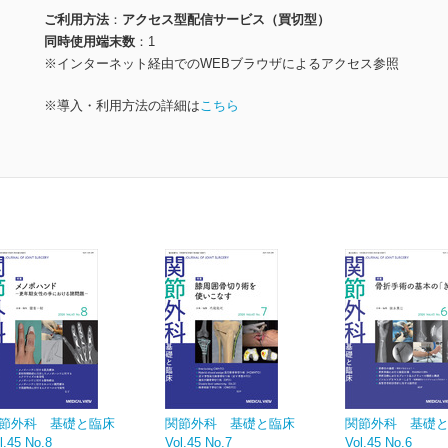
ご利用方法
アクセス型配信サービス（買切型）
同時使用端末数
1
※インターネット経由でのWEBブラウザによるアクセス参照
※導入・利用方法の詳細は
こちら
節外科 基礎と臨床
関節外科 基礎と臨床
関節外科 基礎
l.45 No.8
Vol.45 No.7
Vol.45 No.6