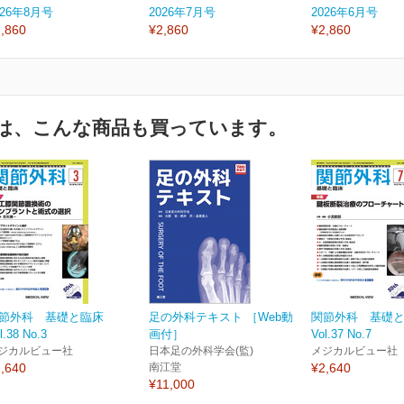
026年8月号
2026年7月号
2026年6月号
,860
¥2,860
¥2,860
は、こんな商品も買っています。
節外科 基礎と臨床
足の外科テキスト ［Web動
関節外科 基礎
l.38 No.3
画付］
Vol.37 No.7
ジカルビュー社
日本足の外科学会(監)
メジカルビュー社
,640
南江堂
¥2,640
¥11,000