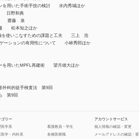
ンを用いた手術手技の検討 水内秀城ほか
技 日野和典
ation 齋藤 泉
違 松本知之ほか
temの機能軸を使いこなすための課題と工夫 三上 浩
するナビゲーションの有用性について 小林秀郎ほか
ンカーを用いたMPFL再建術 望月雄大ほか
外科的徒手検査法 第9回
ち 第9回
テゴリー
アカウントサービス
礎医学系
看護教員・学生
個人情報の確認・変更
床医学・内科系
各種医療職
メールアドレスの確認・変