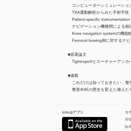
コンピューターシミュレーショ
TKA運動解析からみた手術手
Patient-specific instrument
ナビゲーション機種間による相
Knee navigation sys
Femoral bowing例に対
■原著論文
Tightrope®とスーチャーア
■連載
これだけは知っておきたい，整形
整形外科の歴史を変えた偉人た
isho.jpアプリ
カ
基
臨