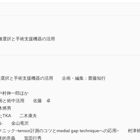
種選択と手術支援機器の活用
種選択と手術支援機器の活用 企画・編集：齋藤知行
 中村伸一郎ほか
画と術中活用 佐藤 卓
木將男
たTKA 二木康夫
ル 金山竜沢
−tensor計測のコツとmedial gap techniqueへの応用− 村
臨床的意義 箕田行秀