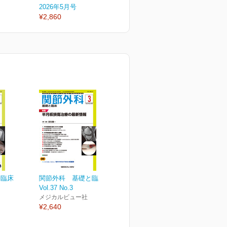
2026年5月号
2026年4月号
2
¥2,860
¥2,860
¥
と臨床
関節外科 基礎と臨床
Vol.37 No.3
メジカルビュー社
¥2,640