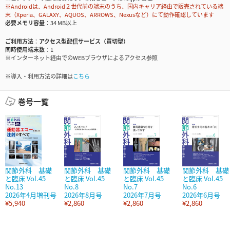
※Androidは、Android２世代前の端末のうち、国内キャリア経由で販売されている端
末（Xperia、GALAXY、AQUOS、ARROWS、Nexusなど）にて動作確認しています
必要メモリ容量
34 MB以上
ご利用方法
アクセス型配信サービス（買切型）
同時使用端末数
1
※インターネット経由でのWEBブラウザによるアクセス参照
※導入・利用方法の詳細は
こちら
巻号一覧
関節外科 基礎
関節外科 基礎
関節外科 基礎
関節外科 基礎
と臨床 Vol.45
と臨床 Vol.45
と臨床 Vol.45
と臨床 Vol.45
No.13
No.8
No.7
No.6
2026年4月増刊号
2026年8月号
2026年7月号
2026年6月号
¥5,940
¥2,860
¥2,860
¥2,860