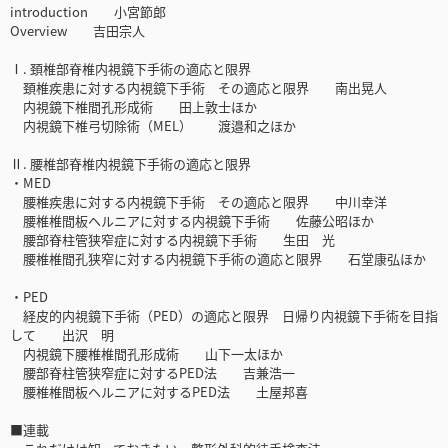
introduction 小宮節郎
Overview 吉田宗人
Ⅰ. 頚椎部脊椎内視鏡下手術の適応と限界
頚椎疾患に対する内視鏡下手術 その適応と限界 南出晃人
内視鏡下椎間孔形成術 田上敦士ほか
内視鏡下椎弓切除術（MEL） 渡邉和之ほか
Ⅱ. 腰椎部脊椎内視鏡下手術の適応と限界
・MED
腰椎疾患に対する内視鏡下手術 その適応と限界 中川幸洋
腰椎椎間板ヘルニアに対する内視鏡下手術 佐藤公昭ほか
腰部脊柱管狭窄症に対する内視鏡下手術 生田 光
腰椎椎間孔狭窄に対する内視鏡下手術の適応と限界 石堂康弘ほか
・PED
経皮的内視鏡下手術（PED）の適応と限界 日帰り内視鏡下手術を目指
して 出沢 明
内視鏡下腰椎椎間孔形成術 山下一太ほか
腰部脊柱管狭窄症に対するPED法 吉兼浩一
腰椎椎間板ヘルニアに対するPED法 土屋邦喜
■連載