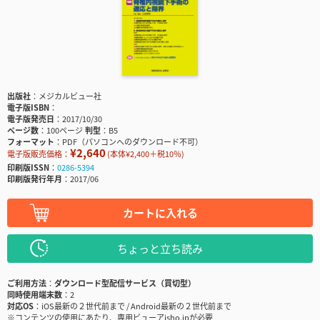
出版社
メジカルビュー社
電子版ISBN
電子版発売日
2017/10/30
ページ数
100ページ
判型
B5
フォーマット
PDF（パソコンへのダウンロード不可）
¥2,640
電子版販売価格：
(本体¥2,400＋税10％)
印刷版ISSN
0286-5394
印刷版発行年月
2017/06
カートに入れる
ちょっと立ち読み
ご利用方法
ダウンロード型配信サービス（買切型）
同時使用端末数
2
対応OS
iOS最新の２世代前まで / Android最新の２世代前まで
※コンテンツの使用にあたり、専用ビューアisho.jpが必要