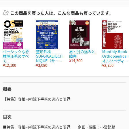
この商品を買った人は、こんな商品も買っています。
ベーシックな脊
整形外科
肩・肘の痛みと
Monthly Book
椎除圧術のすべ
SURGICALTECH
障害
Orthopaedics
て
NIQUE（サー...
¥14,300
オルソペディ...
¥12,100
¥3,080
¥2,750
概要
【特集】脊椎内視鏡下手術の適応と限界
目次
■特集：脊椎内視鏡下手術の適応と限界 企画・編集：小宮節郎