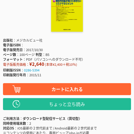
出版社
メジカルビュー社
電子版ISBN
電子版発売日
2017/10/30
ページ数
100ページ
判型
B5
フォーマット
PDF（パソコンへのダウンロード不可）
¥2,640
電子版販売価格：
(本体¥2,400＋税10％)
印刷版ISSN
0286-5394
印刷版発行年月
2015/11
カートに入れる
ちょっと立ち読み
ご利用方法
ダウンロード型配信サービス（買切型）
同時使用端末数
2
対応OS
iOS最新の２世代前まで / Android最新の２世代前まで
※コンテンツの使用にあたり、専用ビューアisho.jpが必要