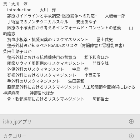
集：大川 淳
introduction 大川 淳
診療ガイドラインと事故調査−医療紛争への対応− 大磯義一郎
手術室でのノンテクニカルスキル 安田あゆ子
医療の不確実性から考えるインフォームド・コンセントの意義 山
崎隆志
抗血小板薬・抗凝固薬のリスクマネジメント 冨士武史
整形外科医が知るべきNSAIDsのリスク（胃腸障害と腎機能障害）
柴田佳菜子ほか
整形外科における抗菌薬使用の留意点 松下和彦ほか
関節リウマチ周術期のリスクマネジメント 門野夕峰
外傷外科のリスクマネジメント 中島 勧
脊椎外科におけるリスクマネジメント 小西宏昭
手外科のリスクマネジメント 生田義和
股関節外科におけるリスクマネジメント−人工股関節全置換術における
神経麻痺− 神野哲也ほか
骨・軟部腫瘍におけるリスクマネジメント 阿部哲士
isho.jpアプリ
カテゴリー