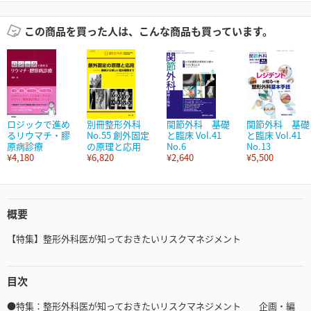
この商品を買った人は、こんな商品も買っています。
ロジックで進め
別冊整形外科
関節外科 基礎
関節外科 基礎
るリウマチ・膠
No.55 創外固定
と臨床 Vol.41
と臨床 Vol.41
原病診療
の原理と応用
No.6
No.13
¥4,180
¥6,820
¥2,640
¥5,500
概要
【特集】整形外科医が知っておきたいリスクマネジメント
目次
●特集：整形外科医が知っておきたいリスクマネジメント 企画・編