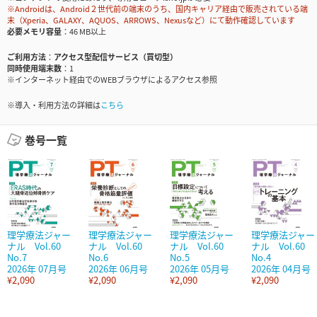
※Androidは、Android２世代前の端末のうち、国内キャリア経由で販売されている端
末（Xperia、GALAXY、AQUOS、ARROWS、Nexusなど）にて動作確認しています
必要メモリ容量
46 MB以上
ご利用方法
アクセス型配信サービス（買切型）
同時使用端末数
1
※インターネット経由でのWEBブラウザによるアクセス参照
※導入・利用方法の詳細は
こちら
巻号一覧
理学療法ジャー
理学療法ジャー
理学療法ジャー
理学療法ジャー
ナル Vol.60
ナル Vol.60
ナル Vol.60
ナル Vol.60
No.7
No.6
No.5
No.4
2026年 07月号
2026年 06月号
2026年 05月号
2026年 04月号
¥2,090
¥2,090
¥2,090
¥2,090