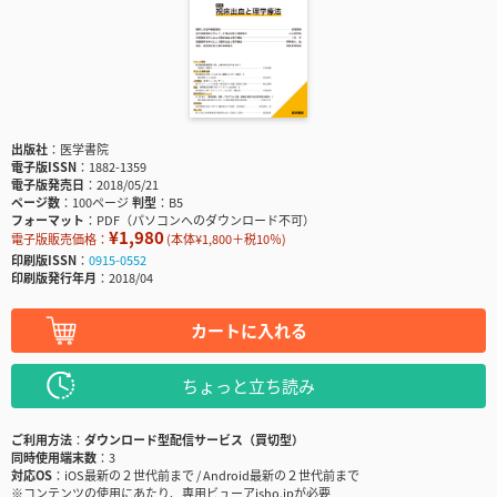
出版社
医学書院
電子版ISSN
1882-1359
電子版発売日
2018/05/21
ページ数
100ページ
判型
B5
フォーマット
PDF（パソコンへのダウンロード不可）
¥1,980
電子版販売価格：
(本体¥1,800＋税10％)
印刷版ISSN
0915-0552
印刷版発行年月
2018/04
カートに入れる
ちょっと立ち読み
ご利用方法
ダウンロード型配信サービス（買切型）
同時使用端末数
3
対応OS
iOS最新の２世代前まで / Android最新の２世代前まで
※コンテンツの使用にあたり、専用ビューアisho.jpが必要