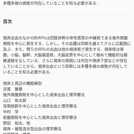
多種多様の病態が内在していることを知る必要がある．
目次
視床出血のなかの約40％は四肢体幹の体性感覚の中継核である後外側腹
側核を中心に発生する．しかし，その血腫は同核を越えてさらに広範囲に
及ぶ．また，残りの60％の出血は他の視床核で発生する．視床核は脊
髄，小脳，脳幹，大脳基底核，大脳皮質を中心として極めて機能的な線
維連絡をなしている．さらに視床の周囲には内包や視床下部などが存在
していることから，視床出血という診断には多種多様の病態が内在して
いることを知る必要がある．
視床と周辺の機能解剖
吉尾 雅春
後外側腹側核を中心とした視床出血と理学療法
山口 祐太郎
背側核群を中心とした視床出血と理学療法
中村 学
前腹側核を中心とした視床出血と理学療法
野田 裕太，他
視床・被殻混合型出血の理学療法