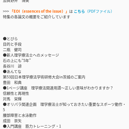
加賀野井 博美
>>>
「EOI（essences of the issue）」
は
こちら
（PDFファイル）
特集の各論文の概要をご紹介しています
●とびら
目的と手段
二瓶 健司
●新人理学療法士へのメッセージ
石の上にも“5年”
長谷川 諒
●あんてな
第53回日本理学療法学術研修大会in茨城のご案内
豊田 和典
●1ページ講座 理学療法関連用語～正しい意味がわかりますか？
信頼性と再現性
対馬 栄輝
●オリパラ関連企画 理学療法士が知っておきたい重要なスポーツ動作・
5
腰部障害と水泳動作
成田 崇矢
●入門講座 筋力トレーニング・1