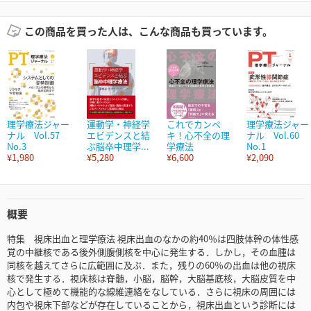
この商品を買った人は、こんな商品も買っています。
理学療法ジャー
運動学・神経学
これでカンペ
理学療法ジャー
ナル Vol.57
エビデンスと結
キ！心不全の理
ナル Vol.60
No.3
ぶ脳卒中理学...
学療法
No.1
¥1,980
¥5,280
¥6,600
¥2,090
概要
特集 視床出血と理学療法 視床出血のなかの約40％は四肢体幹の体性感
覚の中継核である後外側腹側核を中心に発生する．しかし，その血腫は
同核を越えてさらに広範囲に及ぶ．また，残りの60％の出血は他の視床
核で発生する．視床核は脊髄，小脳，脳幹，大脳基底核，大脳皮質を中
心として極めて機能的な線維連絡をなしている．さらに視床の周囲には
内包や視床下部などが存在していることから，視床出血という診断には