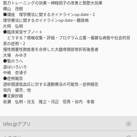
筋力トレーニングの効果－神経因子の改善と筋肥大効果
横山 茂樹
●講座 理学療法に関するガイドラインup date・2
理学療法に関するガイドラインup date－糖尿病
片岡 弘明
●臨床実習サブノート
どうする？情報収集・評価・プログラム立案－複雑な病態や社会的背
景の症例・2
慢性閉塞性肺疾患を合併した大腿骨頸部骨折術後患者
大場 みゆき
●甃のうへ
道はいろいろ
中嶋 奈津子
●症例報告
透析関連低血圧に対する運動療法の可能性－症例報告
垣内 優芳，他
●文献抄録
岩瀬 弘明・兒玉 隆之・河辺 信秀・谷内 幸喜
isho.jpアプリ