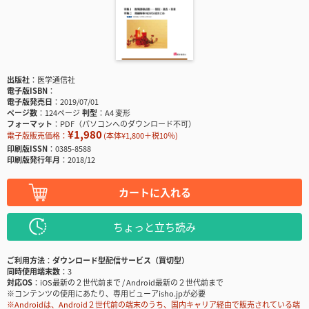
出版社
医学通信社
電子版ISBN
電子版発売日
2019/07/01
ページ数
124ページ
判型
A4 変形
フォーマット
PDF（パソコンへのダウンロード不可）
¥1,980
電子版販売価格：
(本体¥1,800＋税10％)
印刷版ISSN
0385-8588
印刷版発行年月
2018/12
カートに入れる
ちょっと立ち読み
ご利用方法
ダウンロード型配信サービス（買切型）
同時使用端末数
3
対応OS
iOS最新の２世代前まで / Android最新の２世代前まで
※コンテンツの使用にあたり、専用ビューアisho.jpが必要
※Androidは、Android２世代前の端末のうち、国内キャリア経由で販売されている端