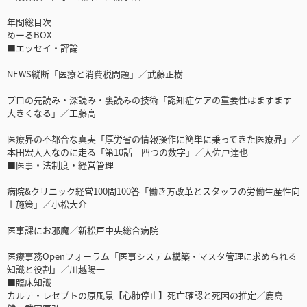
年間総目次
めーるBOX
■エッセイ・評論
NEWS縦断「医療と消費税問題」／武藤正樹
プロの先読み・深読み・裏読みの技術「認知症ケアの重要性はますます
大きくなる」／工藤高
医療界の不都合な真実「厚労省の情報操作に簡単に乗ってきた医療界」／
本田宏大人なのに走る「第10話 四つの数字」／大佐戸達也
■医事・法制度・経営管理
病院&クリニック経営100問100答「働き方改革とスタッフの労働生産性向
上施策」／小松大介
医事課にお邪魔／新松戸中央総合病院
医療事務Openフォーラム「医事システム構築・マスタ管理に求められる
知識と役割」／川越陽一
■臨床知識
カルテ・レセプトの原風景【心肺停止】死亡確認と死因の推定／鹿島