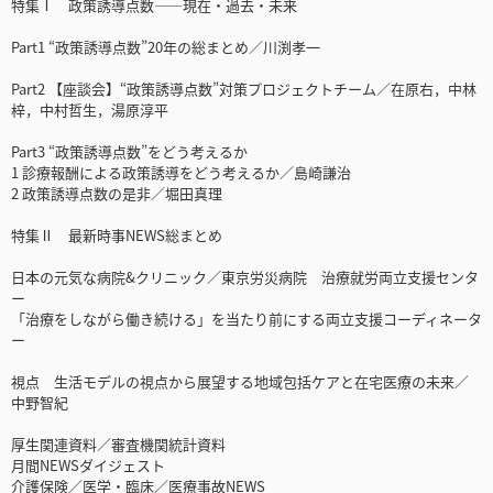
特集Ⅰ 政策誘導点数――現在・過去・未来
Part1 “政策誘導点数”20年の総まとめ／川渕孝一
Part2 【座談会】“政策誘導点数”対策プロジェクトチーム／在原右，中林
梓，中村哲生，湯原淳平
Part3 “政策誘導点数”をどう考えるか
1 診療報酬による政策誘導をどう考えるか／島崎謙治
2 政策誘導点数の是非／堀田真理
特集Ⅱ 最新時事NEWS総まとめ
日本の元気な病院&クリニック／東京労災病院 治療就労両立支援センタ
ー
「治療をしながら働き続ける」を当たり前にする両立支援コーディネータ
ー
視点 生活モデルの視点から展望する地域包括ケアと在宅医療の未来／
中野智紀
厚生関連資料／審査機関統計資料
月間NEWSダイジェスト
介護保険／医学・臨床／医療事故NEWS