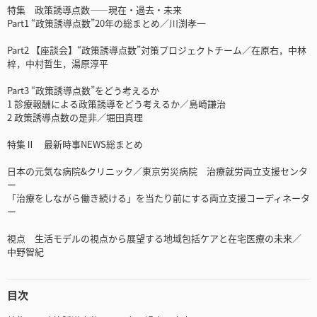
特集 政策誘導点数――現在・過去・未来
Part1 “政策誘導点数”20年の総まとめ／川渕孝一
Part2 【座談会】“政策誘導点数”対策プロジェクトチーム／在原右，中林
梓，中村哲生，湯原淳平
Part3 “政策誘導点数”をどう考えるか
1 診療報酬による政策誘導をどう考えるか／島崎謙治
2 政策誘導点数の是非／堀田真理
特集Ⅱ 最新時事NEWS総まとめ
日本の元気な病院&クリニック／東京労災病院 治療就労両立支援センタ
ー
「治療をしながら働き続ける」を当たり前にする両立支援コーディネータ
ー
視点 生活モデルの視点から展望する地域包括ケアと在宅医療の未来／
中野智紀
目次