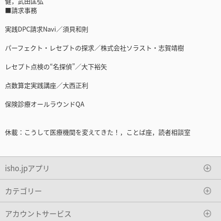
健，武田匡弘
■請求事務
実践DPC請求Navi／須貝和則
パーフェクト・レセプトの探求／株式会社ソラスト・志賀靖樹
レセプト点検の“名探偵”／大下裕矢
点数算定実践講座／大西正利
保険診療オールラウンドQA
休載：こうして医療機関を変えてきた！，ことば座，読者相談室
isho.jpアプリ
カテゴリー
アカウントサービス