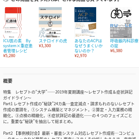
ICU医の素 By
ステロイドの虎
あなたのACPは
呼吸器内科診療
system×重症患
¥3,300
なぜうまくいか
の掟
者管理レシピ
ないのか？
¥6,380
¥5,280
¥2,970
概要
特集 レセプトの“大学”――2019年夏期講座～レセプト作成＆症状詳記
ガイドライン～
Part1 レセプト作成の“秘訣”24カ条…査定減点・請求もれのないレセプト
作成の要諦を，①システム構築とマネジメント，②算定・入力業務の精
緻化，③点検の精緻化，④症状詳記の最適化――の４つのフェイズごと
に，重要な“秘訣”を抽出して総まとめ。
Part2 【事例検討会】最新・審査システム対応レセプト作成術…コンピュ
ータチェックなど最新のレセプト審査システムを分析したうえで，査定減