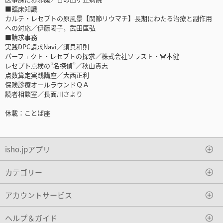
■臨床知識
カルテ・レセプトの原風景【関節リウマチ】長期にわたる治療と副作用
への対応／伊藤陽子，武田匤弘
■請求事務
実践DPC請求Navi／須貝和則
パーフェクト・レセプトの探求／株式会社ソラスト・宮本健
レセプト点検の“名探偵”／秋山貴志
点数算定実践講座／大西正利
保険診療オールラウンドＱＡ
読者相談室／長面川さより
休載：ことば座
isho.jpアプリ
カテゴリー
アカウントサービス
ヘルプ＆ガイド