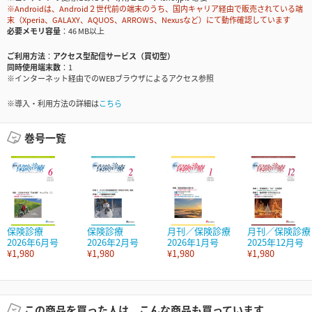
※Androidは、Android２世代前の端末のうち、国内キャリア経由で販売されている端
末（Xperia、GALAXY、AQUOS、ARROWS、Nexusなど）にて動作確認しています
必要メモリ容量
46 MB以上
ご利用方法
アクセス型配信サービス（買切型）
同時使用端末数
1
※インターネット経由でのWEBブラウザによるアクセス参照
※導入・利用方法の詳細は
こちら
巻号一覧
保険診療
保険診療
月刊／保険診療
月刊／保険診療
2026年6月号
2026年2月号
2026年1月号
2025年12月号
¥1,980
¥1,980
¥1,980
¥1,980
この商品を買った人は、こんな商品も買っています。