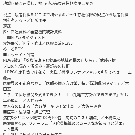
地域医療と連携し，都市型の高度急性期病院に変身
視点 患者負担をどこまで増やすのか～生存権保障の観点から患者負担
増を考える～ ／伊藤周平
連載
厚生関連資料／審査機関統計資料
月間NEWSダイジェスト
介護保険／医学・臨床／医療事故NEWS
めーるBOX
■エッセイ・評論
NEWS縦断「薬機法改正と薬局の地域連携の在り方」／武藤正樹
プロの先読み・深読み・裏読みの技術
「DPC病床割合ではなく，急性期機能のポテンシャルで判別すべき」／工
藤高
医療界の不都合な真実「医師の働き方改革，特定看護師かPAか？」／本
田宏
こうして医療機関を変えてきた！「『中期経営方針ができるまで』2012
年の模索」／大野毎子
大人なのに走る「第17話 キライな仕事」／大佐戸達也
■医事・法制度・経営管理
病院&クリニック経営100問100答「病院のコスト削減」／土橋洋之
医療事務Openフォーラム「入院費概算のスムースなお知らせと効果」／
吉本亜希
医事課にお邪魔／日の出ヶ丘病院