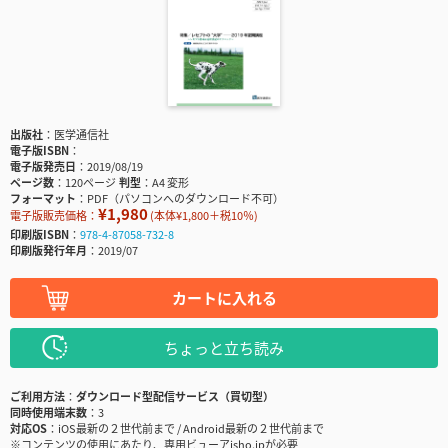
出版社
医学通信社
電子版ISBN
電子版発売日
2019/08/19
ページ数
120ページ
判型
A4 変形
フォーマット
PDF（パソコンへのダウンロード不可）
¥1,980
電子版販売価格：
(本体¥1,800＋税10％)
印刷版ISBN
978-4-87058-732-8
印刷版発行年月
2019/07
カートに入れる
ちょっと立ち読み
ご利用方法
ダウンロード型配信サービス（買切型）
同時使用端末数
3
対応OS
iOS最新の２世代前まで / Android最新の２世代前まで
※コンテンツの使用にあたり、専用ビューアisho.jpが必要