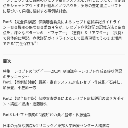
点をシャットアウトする仕組みとノウハウを，実際の査定減点レセプト
に基づいて詳細に検討する事例検討会。
Part3 【完全保存版】保険審査委員によるレセプト症状詳記ガイドライ
ン…審査機関の保険審査委員４名が，レセプト症状詳記の記載方法と留意
点を，様々なパターンの「ビフォア―」（悪例）＆「アフター」（良例）
で具体的に解説。症状詳記ガイドラインとして医療現場でそのまま活用
できる“完全保存版”！
目次
特集 レセプトの“大学”――2019年夏期講座～レセプト作成＆症状詳記
のテクニック～
Part1 【事例検討会】最新・審査システム対応レセプト作成術／石井仁，
加藤登，小笠原一志
Part2 【完全保存版】保険審査委員によるレセプト症状詳記の書き方ポイ
ント講座／総括・進藤勝久
Part3 レセプト作成の“秘訣”70カ条／監修・佐藤達哉
日本の元気な病院&クリニック／東邦大学医療センター大橋病院