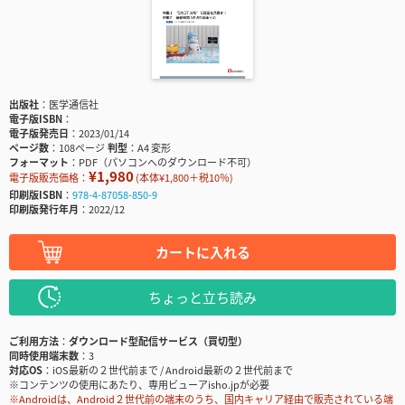
出版社
医学通信社
電子版ISBN
電子版発売日
2023/01/14
ページ数
108ページ
判型
A4 変形
フォーマット
PDF（パソコンへのダウンロード不可）
¥1,980
電子版販売価格：
(本体¥1,800＋税10％)
印刷版ISBN
978-4-87058-850-9
印刷版発行年月
2022/12
カートに入れる
ちょっと立ち読み
ご利用方法
ダウンロード型配信サービス（買切型）
同時使用端末数
3
対応OS
iOS最新の２世代前まで / Android最新の２世代前まで
※コンテンツの使用にあたり、専用ビューアisho.jpが必要
※Androidは、Android２世代前の端末のうち、国内キャリア経由で販売されている端