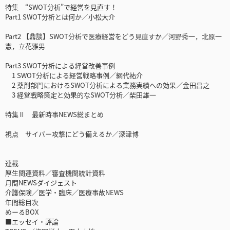
特集 “SWOT分析”で経営を見直す！
Part1 SWOT分析とは何か／小松大介
Part2 【鼎談】SWOT分析で医療経営をどう見直すか／河野秀一，北原一
憲，立花雅男
Part3 SWOT分析による経営改善事例
1 SWOT分析による経営戦略事例／網代祐介
2 薬剤部門におけるSWOT分析による業務実績への効果／金田昌之
3 経営戦略策定と効果的なSWOT分析／柴田雄一
特集Ⅱ 最新時事NEWS総まとめ
視点 サイバー攻撃にどう備えるか／深津博
連載
厚生関連資料／審査機関統計資料
月間NEWSダイジェスト
介護保険／医学・臨床／医療事故NEWS
年間総目次
めーるBOX
■エッセイ・評論