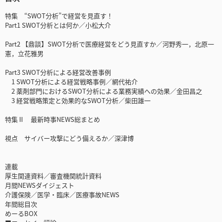
特集 “SWOT分析”で経営を見直す！
Part1 SWOT分析とは何か／小松大介
Part2 【鼎談】SWOT分析で医療経営をどう見直すか／河野秀一，北原一
憲，立花雅男
Part3 SWOT分析による経営改善事例
1 SWOT分析による経営戦略事例／網代祐介
2 薬剤部門におけるSWOT分析による業務実績への効果／金田昌之
3 経営戦略策定と効果的なSWOT分析／柴田雄一
特集Ⅱ 最新時事NEWS総まとめ
視点 サイバー攻撃にどう備えるか／深津博
連載
厚生関連資料／審査機関統計資料
月間NEWSダイジェスト
介護保険／医学・臨床／医療事故NEWS
年間総目次
めーるBOX