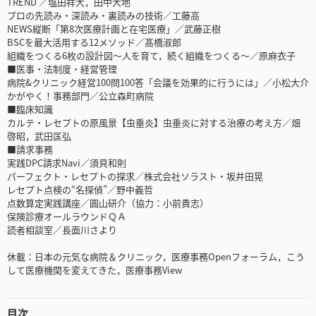
TREND ／塩田祥大，田中大地
プロの先読み・深読み・裏読みの技術／工藤高
NEWS縦断「第8次医療計画と在宅医療」／武藤正樹
BSCを最大活用する12メソッド／髙橋淑郎
組織をつくる6枚の設計図～人を育て，続く組織をつくる～／原麻衣子
■医事・法制度・経営管理
病院&クリニック経営100問100答「会議を効果的に行うには」／小松大介
かがやく！事務部門／公立森町病院
■臨床知識
カルテ・レセプトの原風景【虫垂炎】虫垂炎に対する治療の考え方／畑
啓昭，武田匤弘
■請求事務
実践DPC請求Navi／須貝和則
パーフェクト・レセプトの探求／株式会社ソラスト・坂井田晃
レセプト点検の“名探偵”／野中義哲
点数算定実践講座／圓山研介（協力：小前貴志）
保険診療オールラウンドＱＡ
読者相談室／長面川さより
休載：日本の元気な病院＆クリニック，医療事務Openフォーラム，こう
して医療機関を変えてきた，医療事務View
目次