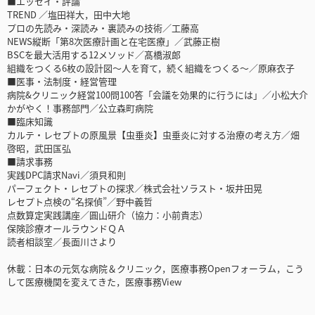
■エッセイ・評論
TREND ／塩田祥大，田中大地
プロの先読み・深読み・裏読みの技術／工藤高
NEWS縦断「第8次医療計画と在宅医療」／武藤正樹
BSCを最大活用する12メソッド／髙橋淑郎
組織をつくる6枚の設計図～人を育て，続く組織をつくる～／原麻衣子
■医事・法制度・経営管理
病院&クリニック経営100問100答「会議を効果的に行うには」／小松大介
かがやく！事務部門／公立森町病院
■臨床知識
カルテ・レセプトの原風景【虫垂炎】虫垂炎に対する治療の考え方／畑
啓昭，武田匤弘
■請求事務
実践DPC請求Navi／須貝和則
パーフェクト・レセプトの探求／株式会社ソラスト・坂井田晃
レセプト点検の“名探偵”／野中義哲
点数算定実践講座／圓山研介（協力：小前貴志）
保険診療オールラウンドＱＡ
読者相談室／長面川さより
休載：日本の元気な病院＆クリニック，医療事務Openフォーラム，こう
して医療機関を変えてきた，医療事務View