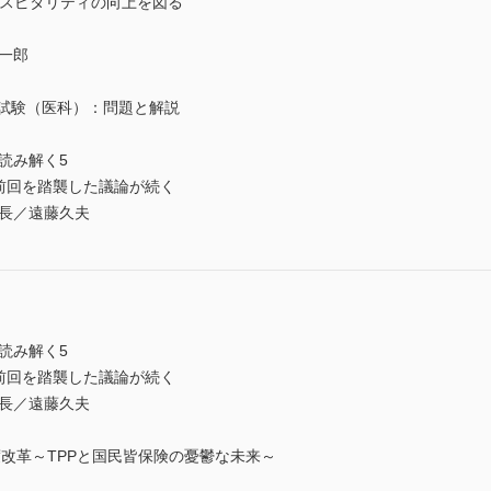
用でホスピタリティの向上を図る
一郎
定試験（医科）：問題と解説
読み解く5
，前回を踏襲した議論が続く
会長／遠藤久夫
読み解く5
，前回を踏襲した議論が続く
会長／遠藤久夫
改革～TPPと国民皆保険の憂鬱な未来～