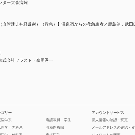
ンター大森病院
（血管迷走神経反射）（救急）】温泉宿からの救急患者／鹿島健，武田
志
株式会社ソラスト・森岡秀一
テゴリー
アカウントサービス
礎医学系
看護教員・学生
個人情報の確認・変更
床医学・内科系
各種医療職
メールアドレスの確認・変