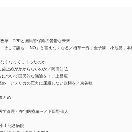
改革～TPPと国民皆保険の憂鬱な未来～
TPP──そして誰も 「NO」と言えなくなる／植草一秀，金子勝，小池晃，本
言えなくなってしまったのか
革に歯止めがかからないのか／岡田知弘
り方について国民的な議論を！／上昌広
を高め，アメリカの圧力に屈服しない政権を／東谷暁
総まとめ
医学管理・在宅医療編～／下田野仙人
／小山記念病院