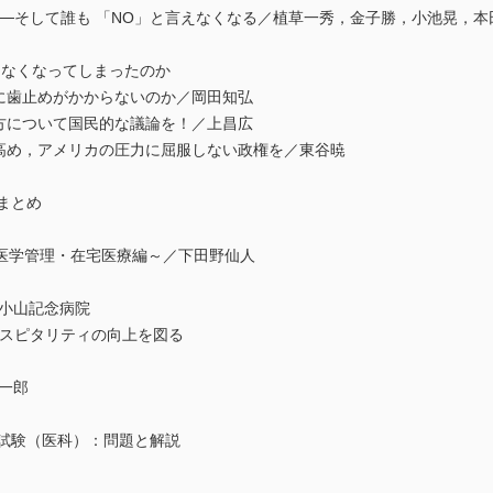
TPP──そして誰も 「NO」と言えなくなる／植草一秀，金子勝，小池晃，本
言えなくなってしまったのか
革に歯止めがかからないのか／岡田知弘
り方について国民的な議論を！／上昌広
を高め，アメリカの圧力に屈服しない政権を／東谷暁
総まとめ
医学管理・在宅医療編～／下田野仙人
／小山記念病院
用でホスピタリティの向上を図る
一郎
定試験（医科）：問題と解説