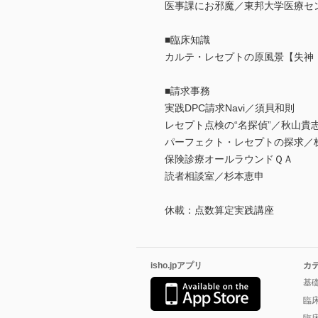
医事課にお邪魔／東邦大学医療セ
■臨床知識
カルテ・レセプトの原風景【失神
■請求事務
実践DPC請求Navi／須貝和則
レセプト点検の“名探偵”／秋山貴
パーフェクト・レセプトの探求／
保険診療オールラウンドＱＡ
読者相談室／杉本恵申
休載：点数算定実践講座
isho.jpアプリ
カ
基
臨