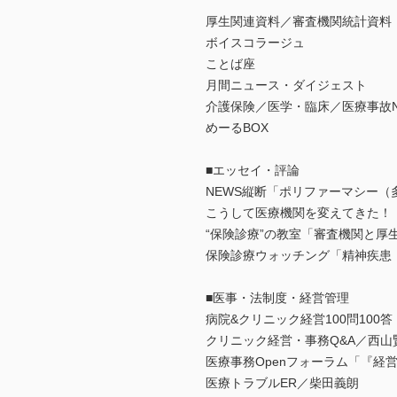
厚生関連資料／審査機関統計資料
ボイスコラージュ
ことば座
月間ニュース・ダイジェスト
介護保険／医学・臨床／医療事故N
めーるBOX
■エッセイ・評論
NEWS縦断「ポリファーマシー（
こうして医療機関を変えてきた！
“保険診療”の教室「審査機関と厚
保険診療ウォッチング「精神疾患
■医事・法制度・経営管理
病院&クリニック経営100問10
クリニック経営・事務Q&A／西山
医療事務Openフォーラム「『経
医療トラブルER／柴田義朗