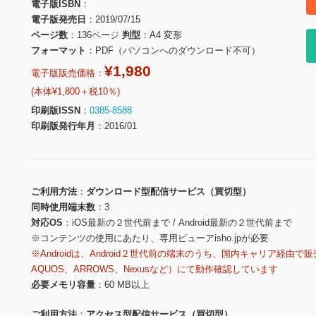
電子版ISBN
電子版発売日
2019/07/15
ページ数
136ページ
判型
A4 変形
フォーマット
PDF（パソコンへのダウンロード不可）
¥1,980
電子版販売価格：
(本体¥1,800＋税10％)
印刷版ISSN
0385-8588
印刷版発行年月
2016/01
ご利用方法
ダウンロード型配信サービス（買切型）
同時使用端末数
3
対応OS
iOS最新の２世代前まで / Android最新の２世代前まで
※コンテンツの使用にあたり、専用ビューアisho.jpが必要
※Androidは、Android２世代前の端末のうち、国内キャリア経由で販
AQUOS、ARROWS、Nexusなど）にて動作確認しています
必要メモリ容量
60 MB以上
ご利用方法
アクセス型配信サービス（買切型）