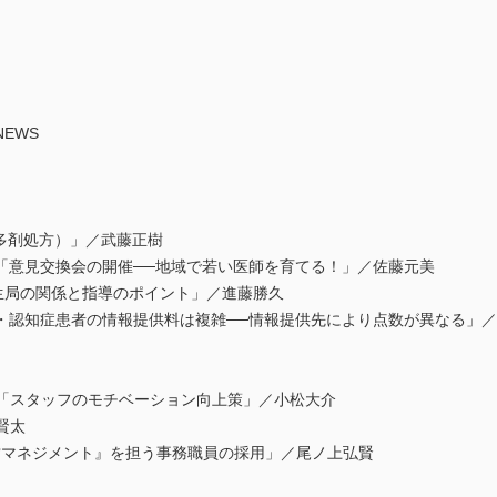
EWS
多剤処方）」／武藤正樹
「意見交換会の開催──地域で若い医師を育てる！」／佐藤元美
生局の関係と指導のポイント」／進藤勝久
・認知症患者の情報提供料は複雑──情報提供先により点数が異なる」
0答「スタッフのモチベーション向上策」／小松大介
賢太
営マネジメント』を担う事務職員の採用」／尾ノ上弘賢