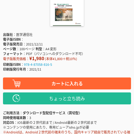
出版社
医学通信社
電子版ISBN
電子版発売日
2021/12/11
ページ数
100ページ
判型
A4 変形
フォーマット
PDF（パソコンへのダウンロード不可）
¥1,980
電子版販売価格：
(本体¥1,800＋税10％)
印刷版ISBN
978-4-87058-816-5
印刷版発行年月
2021/11
カートに入れる
ちょっと立ち読み
ご利用方法
ダウンロード型配信サービス（買切型）
同時使用端末数
3
対応OS
iOS最新の２世代前まで / Android最新の２世代前まで
※コンテンツの使用にあたり、専用ビューアisho.jpが必要
※Androidは、Android２世代前の端末のうち、国内キャリア経由で販売されている端