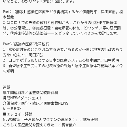
いなどを，わかりやすく解説・図説します。
Part2 【鼎談】感染症医療をどう再構築するか／伊藤周平，岸田直樹，松
本哲哉
新型コロナでの失敗の教訓と経験知から，これからの①感染症医療体
制，②公衆衛生，③施設療養・自宅療養の体制，④ワクチン等の研究開
発，⑤感染症法等の法整備――をどう変えていくべきかを検討します。
Part3 “感染症医療”改革私案
1 感染症対策のどこを改革する必要があるのか～国と地方の行政のあり
方を中心に～／岡田知弘
2 コロナが浮き彫りにする日本の医療システムの根本問題／田中秀明
3 新型感染症を受けての地域医療の課題と感染症医療体制構築私案／今
村知明
連載
厚生関連資料／審査機関統計資料
月間NEWSダイジェスト
介護保険／医学・臨床／医療事故NEWS
めーるBOX
■エッセイ・評論
NEWS縦断「子宮頸がんワクチンの再開を！」／武藤正樹
こうして医療機関を変えてきた！／實吉俊介