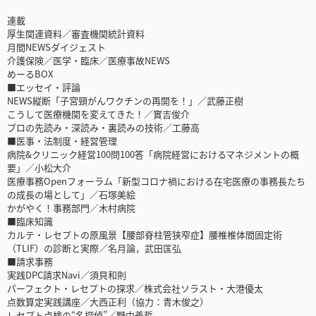
連載
厚生関連資料／審査機関統計資料
月間NEWSダイジェスト
介護保険／医学・臨床／医療事故NEWS
めーるBOX
■エッセイ・評論
NEWS縦断「子宮頸がんワクチンの再開を！」／武藤正樹
こうして医療機関を変えてきた！／實吉俊介
プロの先読み・深読み・裏読みの技術／工藤高
■医事・法制度・経営管理
病院&クリニック経営100問100答「病院経営におけるマネジメントの概
要」／小松大介
医療事務Openフォーラム「新型コロナ禍における在宅医療の事務長たち
の成長の場として」／石塚美絵
かがやく！事務部門／木村病院
■臨床知識
カルテ・レセプトの原風景【腰部脊柱管狭窄症】腰椎椎体間固定術
（TLIF）の診断と実際／名月論，武田匤弘
■請求事務
実践DPC請求Navi／須貝和則
パーフェクト・レセプトの探求／株式会社ソラスト・大港優太
点数算定実践講座／大西正利（協力：青木俊之）
レセプト点検の“名探偵”／野中義哲