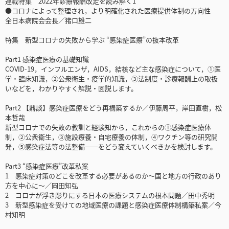
連載特集 2022年診療報酬改定を読み解く1
●コロナによって整理され，より明確化された医療提供体制の方向性
全日本病院会会長／猪口雄二
特集 新型コロナの失敗から学ぶ “感染症医療”の抜本改革
Part1 感染症医療の基礎知識
COVID-19，インフルエンザ，AIDS，結核など主な感染症について，①医
学・臨床知識，②公衆衛生・疫学的知識，③法制度・診療報酬上の取扱
いなどを，わかりやすく解説・図説します。
Part2 【鼎談】感染症医療をどう再構築するか／伊藤周平，岸田直樹，松
本哲哉
新型コロナでの失敗の教訓と経験知から，これからの①感染症医療体
制，②公衆衛生，③施設療養・自宅療養の体制，④ワクチン等の研究開
発，⑤感染症法等の法整備――をどう変えていくべきかを検討します。
Part3 “感染症医療”改革私案
1 感染症対策のどこを改革する必要があるのか～国と地方の行政のあり
方を中心に～／岡田知弘
2 コロナが浮き彫りにする日本の医療システムの根本問題／田中秀明
3 新型感染症を受けての地域医療の課題と感染症医療体制構築私案／今
村知明