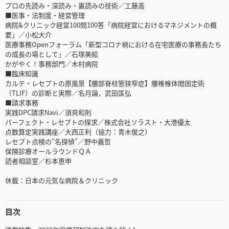
プロの先読み・深読み・裏読みの技術／工藤高
■医事・法制度・経営管理
病院&クリニック経営100問100答「病院経営におけるマネジメントの概
要」／小松大介
医療事務Openフォーラム「新型コロナ禍における在宅医療の事務長たち
の成長の場として」／石塚美絵
かがやく！事務部門／木村病院
■臨床知識
カルテ・レセプトの原風景【腰部脊柱管狭窄症】腰椎椎体間固定術
（TLIF）の診断と実際／名月論，武田匤弘
■請求事務
実践DPC請求Navi／須貝和則
パーフェクト・レセプトの探求／株式会社ソラスト・大港優太
点数算定実践講座／大西正利（協力：青木俊之）
レセプト点検の“名探偵”／野中義哲
保険診療オールラウンドＱＡ
読者相談室／杉本恵申
休載：日本の元気な病院＆クリニック
目次