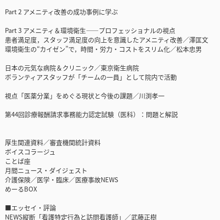
Part 2 アメニティ改善の成功事例に学ぶ
Part 3 アメニティ＆環境衛生――プロフェッショナルの視点
患者満足度，スタッフ満足度の向上を意識したアメニティ改善／澤匡文
環境衛生の“カイゼン”で，時間・労力・コストをスリム化／松本忠男
日本の元気な病院＆クリニック／東京衛生病院
ボランティアスタッフが「チームの一員」として院内で活動
視点「医薬分業」をめぐる現状と今後の課題／川渕孝一
第44回診療報酬請求事務能力認定試験（医科）：問題と解説
厚生関連資料／審査機関統計資料
ボイスコラージュ
ことば座
月間ニュース・ダイジェスト
介護保険／医学・臨床／医療事故NEWS
めーるBOX
■エッセイ・評論
NEWS縦断「看護特定行為と訪問看護師」／武藤正樹