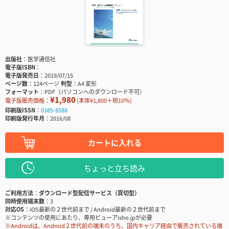
出版社
医学通信社
電子版ISBN
電子版発売日
2019/07/15
ページ数
124ページ
判型
A4 変形
フォーマット
PDF（パソコンへのダウンロード不可）
¥1,980
電子版販売価格：
(本体¥1,800＋税10％)
印刷版ISSN
0385-8588
印刷版発行年月
2016/08
カートに入れる
ちょっと立ち読み
ご利用方法
ダウンロード型配信サービス（買切型）
同時使用端末数
3
対応OS
iOS最新の２世代前まで / Android最新の２世代前まで
※コンテンツの使用にあたり、専用ビューアisho.jpが必要
※Androidは、Android２世代前の端末のうち、国内キャリア経由で販売されている端