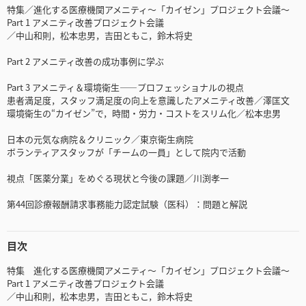
特集／進化する医療機関アメニティ～「カイゼン」プロジェクト会議～
Part 1 アメニティ改善プロジェクト会議
／中山和則，松本忠男，吉田ともこ，鈴木将史
Part 2 アメニティ改善の成功事例に学ぶ
Part 3 アメニティ＆環境衛生――プロフェッショナルの視点
患者満足度，スタッフ満足度の向上を意識したアメニティ改善／澤匡文
環境衛生の“カイゼン”で，時間・労力・コストをスリム化／松本忠男
日本の元気な病院＆クリニック／東京衛生病院
ボランティアスタッフが「チームの一員」として院内で活動
視点「医薬分業」をめぐる現状と今後の課題／川渕孝一
第44回診療報酬請求事務能力認定試験（医科）：問題と解説
目次
特集 進化する医療機関アメニティ～「カイゼン」プロジェクト会議～
Part 1 アメニティ改善プロジェクト会議
／中山和則，松本忠男，吉田ともこ，鈴木将史