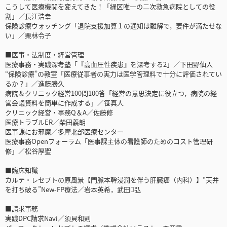
こうして医療機関を変えてきた！「緑区唯一の二次救急病院としての役
割」／長江浩幸
保険診療ウォッチング「退院支援加算１の通知は難解で，要件が満たせな
い」／栗林令子
■医事・法制度・経営管理
医療事務・実践深考塾「『高血圧性疾患』を深考する2」／下田野仙人
“保険診療”の教室「医療従事者の実力は医学管理料で十分に評価されてい
るか？」／進藤勝久
病院＆クリニック経営100問100答「経営の意思決定に役立つ，病院の経
営会議資料を簡単に作成する」／笹真人
クリニック経営・事務Q＆A／佐藤修
医療トラブルER／柴田義朗
医事課にお邪魔／多摩北部医療センター
医療事務Openフォーラム「医事課主体の看護師のためのコスト管理研
修」／松谷厚聖
■臨床知識
カルテ・レセプトの原風景【門脈本幹浸潤を伴う肝臓癌（内科）】“天井
を打ち破る”New-FP療法／岩本英希，武田弘
■請求事務
実践DPC請求Navi／須貝和則