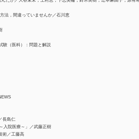
とを選んだか／大谷茉未，上村恵，下忠美輪，鈴木良樹，辻本麻由子，原有
採用方法，間違っていませんか／石川恵
樹
定試験（医科）：問題と解説
EWS
／長島仁
定～入院医療～」／武藤正樹
技術／工藤高