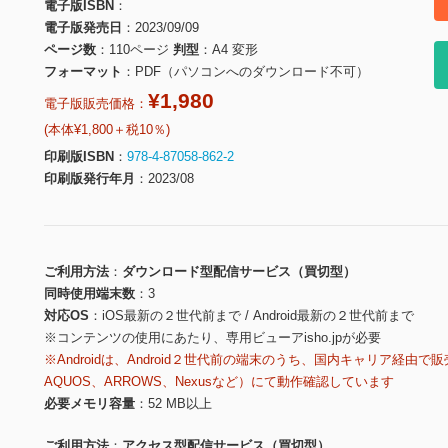
電子版ISBN
電子版発売日
2023/09/09
ページ数
110ページ
判型
A4 変形
フォーマット
PDF（パソコンへのダウンロード不可）
¥1,980
電子版販売価格：
(本体¥1,800＋税10％)
印刷版ISBN
978-4-87058-862-2
印刷版発行年月
2023/08
ご利用方法
ダウンロード型配信サービス（買切型）
同時使用端末数
3
対応OS
iOS最新の２世代前まで / Android最新の２世代前まで
※コンテンツの使用にあたり、専用ビューアisho.jpが必要
※Androidは、Android２世代前の端末のうち、国内キャリア経由で販
AQUOS、ARROWS、Nexusなど）にて動作確認しています
必要メモリ容量
52 MB以上
ご利用方法
アクセス型配信サービス（買切型）