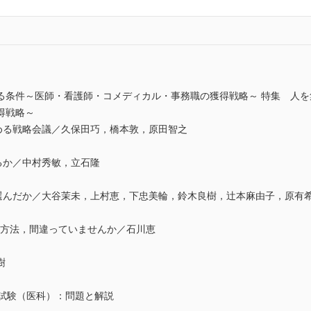
る条件～医師・看護師・コメディカル・事務職の獲得戦略～ 特集 人
得戦略～
を集める戦略会議／久保田巧，橋本敦，原田智之
せるか／中村秀敏，立石隆
とを選んだか／大谷茉未，上村恵，下忠美輪，鈴木良樹，辻本麻由子，原有
採用方法，間違っていませんか／石川恵
樹
定試験（医科）：問題と解説