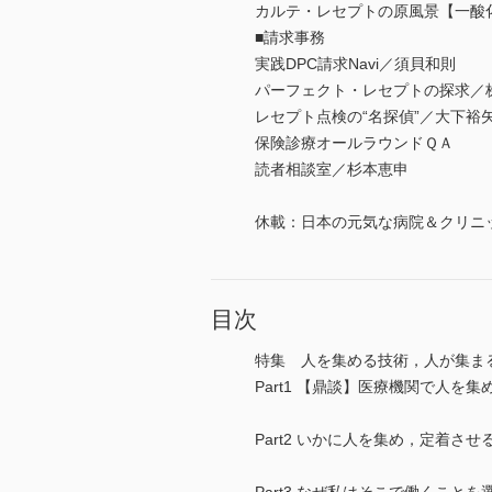
カルテ・レセプトの原風景【一酸
■請求事務
実践DPC請求Navi／須貝和則
パーフェクト・レセプトの探求／
レセプト点検の“名探偵”／大下裕
保険診療オールラウンドＱＡ
読者相談室／杉本恵申
休載：日本の元気な病院＆クリニッ
目次
特集 人を集める技術，人が集ま
Part1 【鼎談】医療機関で人
Part2 いかに人を集め，定着さ