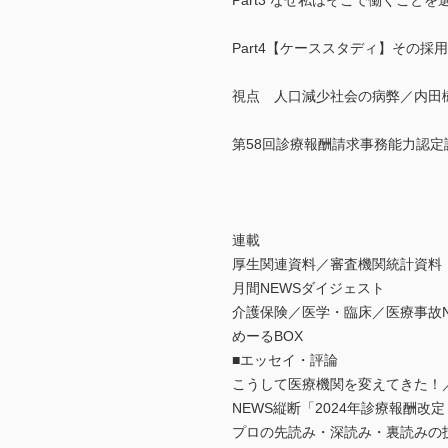
Part3 なぜ私はそこで働くこ
Part4【ケーススタディ】その
視点 人口減少社会の病弊／内田
第58回診療報酬請求事務能力認
連載
厚生関連資料／審査機関統計資料
月間NEWSダイジェスト
介護保険／医学・臨床／医療事故N
めーるBOX
■エッセイ・評論
こうして医療機関を変えてきた！
NEWS縦断「2024年診療報酬改
プロの先読み・深読み・裏読みの