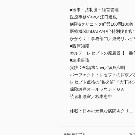
■医事・法制度・経営管理
医療事務View／江口達也
病院&クリニック経営100問10
医療機関のDATA分析“特別捜査
かがやく！事務部門／燿光リハビ
■臨床知識
カルテ・レセプトの原風景【一酸
■請求事務
実践DPC請求Navi／須貝和則
パーフェクト・レセプトの探求／
レセプト点検の“名探偵”／大下裕
保険診療オールラウンドＱＡ
読者相談室／杉本恵申
休載：日本の元気な病院＆クリニッ
isho.jpアプリ
カ