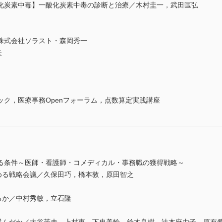
化炭素中毒】一酸化炭素中毒の診断と治療／木村圭一，武田匤弘
株式会社ソラスト・森岡秀一
矢
ク，医療事務Openフォーラム，点数算定実践講座
る条件～医師・看護師・コメディカル・事務職の獲得戦略～
を集める戦略会議／久保田巧，橋本敦，原田智之
せるか／中村秀敏，立石隆