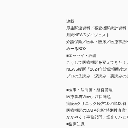
連載
厚生関連資料／審査機関統計資料
月間NEWSダイジェスト
介護保険／医学・臨床／医療事故N
めーるBOX
■エッセイ・評論
こうして医療機関を変えてきた！
NEWS縦断「2024年診療報酬改
プロの先読み・深読み・裏読みの
■医事・法制度・経営管理
医療事務View／江口達也
病院&クリニック経営100問10
医療機関のDATA分析“特別捜査
かがやく！事務部門／燿光リハビ
■臨床知識