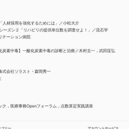
0答「人材採用を強化するためには」／小松大介
官”シーズン２「リハビリの提供単位数を調査せよ！」／流石学
リテーション病院
化炭素中毒】一酸化炭素中毒の診断と治療／木村圭一，武田匤弘
株式会社ソラスト・森岡秀一
矢
ク，医療事務Openフォーラム，点数算定実践講座
テゴリー
アカウントサービス