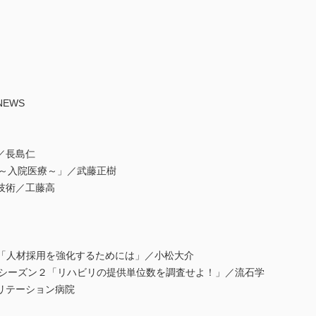
EWS
／長島仁
定～入院医療～」／武藤正樹
技術／工藤高
0答「人材採用を強化するためには」／小松大介
官”シーズン２「リハビリの提供単位数を調査せよ！」／流石学
リテーション病院