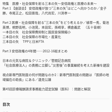
特集 医療・社会保障を射る三本の矢～安倍政権と医療の未来～
Part 1 【座談会】 安倍政権が放つ“三本の矢”はどこへ向かうのか／金子
勝，寺尾正之，松田晋哉，八代尚宏，川渕孝一
Part 2 医療・社会保障を射る“三本の矢”をどう考えるか／植草一秀，菊池
英博，桐野高明，小池晃，本田宏，孫崎享，横倉義武 （五十音順）
一本目の矢 社会保障費抑制と国民皆保険縮小
二本目の矢 社会保障の市場化・産業化
三本目の矢 TPPと日米FTA
Part 3 安倍政権の4年間──2012-16総まとめ
日本の元気な病院＆クリニック／菅間記念病院
「社会医療法人」の責務に立脚し“災害後”の事業継続を考えた新棟を建設
視点新専門医制度の何が問題なのか2：新専門医制度の問題は 「医師の地
域偏在の助長」にある／邉見公雄
第45回診療報酬請求事務能力認定試験（医科）：問題と解説
目次