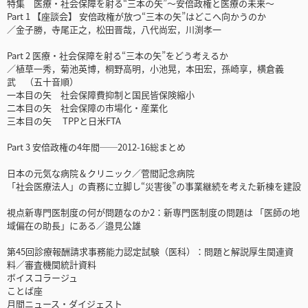
特集 医療・社会保障を射る“三本の矢”～安倍政権と医療の未来～
Part 1 【座談会】 安倍政権が放つ“三本の矢”はどこへ向かうのか
／金子勝，寺尾正之，松田晋哉，八代尚宏，川渕孝一
Part 2 医療・社会保障を射る“三本の矢”をどう考えるか
／植草一秀，菊池英博，桐野高明，小池晃，本田宏，孫崎享，横倉義
武 （五十音順）
一本目の矢 社会保障費抑制と国民皆保険縮小
二本目の矢 社会保障の市場化・産業化
三本目の矢 TPPと日米FTA
Part 3 安倍政権の4年間──2012-16総まとめ
日本の元気な病院＆クリニック／菅間記念病院
「社会医療法人」の責務に立脚し“災害後”の事業継続を考えた新棟を建設
視点新専門医制度の何が問題なのか2：新専門医制度の問題は 「医師の地
域偏在の助長」にある／邉見公雄
第45回診療報酬請求事務能力認定試験（医科）：問題と解説厚生関連資
料／審査機関統計資料
ボイスコラージュ
ことば座
月間ニュース・ダイジェスト