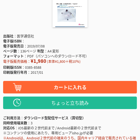
出版社
医学通信社
電子版ISBN
電子版発売日
2019/07/08
ページ数
136ページ
判型
A4 変形
フォーマット
PDF（パソコンへのダウンロード不可）
¥1,980
電子版販売価格：
(本体¥1,800＋税10％)
印刷版ISSN
0385-8588
印刷版発行年月
2017/01
カートに入れる
ちょっと立ち読み
ご利用方法
ダウンロード型配信サービス（買切型）
同時使用端末数
3
対応OS
iOS最新の２世代前まで / Android最新の２世代前まで
※コンテンツの使用にあたり、専用ビューアisho.jpが必要
※Androidは、Android２世代前の端末のうち、国内キャリア経由で販売されている端