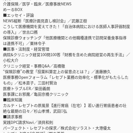
介護保険／医学・臨床／医療事故NEWS
めーるBOX
■エッセイ・評論
NEWS縦断「医療計画見直し検討会」／武藤正樹
こうして医療機関を変えてきた！「自治体病院における医師人事評価制度
の導入」／世古口務
保険診療ウォッチング「他医療機関との他職種連携で訪問栄養食事指導
は連携不可」／栗林令子
■医事・法制度・経営管理
病院&クリニック経営100問100答「財務を含めた病院経営の再生手法」／
小松大介
クリニック経営・事務Q&A／高橋徹
“保険診療”の教室「投薬料算定上の留意点とは？」／進藤勝久
医療事務Openフォーラム「レセプト業務の効率化・標準化がもたらした
もの」／松本直子，三田村賢治
医療トラブルER／柴田義朗
医事課にお邪魔／亀田京橋クリニック
■臨床知識
カルテ・レセプトの原風景【進行胃癌（在宅）】若い進行胃癌患者の壮
絶な最期の日々／杉山孝博，武田弘
■請求事務
実践DPC請求Navi／須貝和則
パーフェクト・レセプトの探求／株式会社ソラスト・大港優太