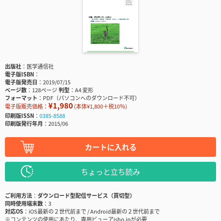
出版社
医学通信社
電子版ISBN
電子版発売日
2019/07/15
ページ数
128ページ
判型
A4 変形
フォーマット
PDF（パソコンへのダウンロード不可）
¥1,980
電子版販売価格：
(本体¥1,800＋税10％)
印刷版ISSN
0385-8588
印刷版発行年月
2015/06
カートに入れる
ちょっと立ち読み
ご利用方法
ダウンロード型配信サービス（買切型）
同時使用端末数
3
対応OS
iOS最新の２世代前まで / Android最新の２世代前まで
※コンテンツの使用にあたり、専用ビューアisho.jpが必要