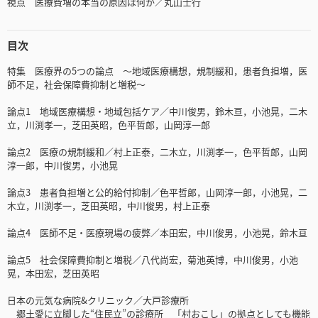
視点 医療費増の本当の原因は何か／丸山士行
目次
特集 医療界の5つの論点 ～地域医療構想，規制緩和，患者負担増，医
師不足，社会保障費抑制と増税～
論点1 地域医療構想・地域包括ケア／中川俊男，鈴木亘，小池晃，二木
立，川渕孝一，芝田英昭，色平哲郎，山岡淳一郎
論点2 医療の規制緩和／村上正泰，二木立，川渕孝一，色平哲郎，山岡
淳一郎，中川俊男，小池晃
論点3 患者負担増と公的給付抑制／色平哲郎，山岡淳一郎，小池晃，二
木立，川渕孝一，芝田英昭，中川俊男，村上正泰
論点4 医師不足・医療現場の疲弊／本田宏，中川俊男，小池晃，鈴木亘
論点5 社会保障費抑制と増税／八代尚宏，菊池英博，中川俊男，小池
晃，本田宏，芝田英昭
日本の元気な病院&クリニック／大戸診療所
郷土愛に立脚した“住民立”の診療所 「村おこし」の拠点としても機能