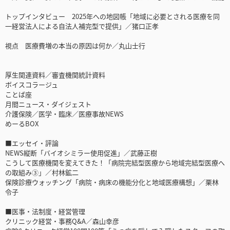
トップインタビュー 2025年への地図帳「地域に必要とされる医療を同
一経営法人による自法人補完型で提供」／猪口正孝
視点 医療費増の本当の原因は何か／丸山士行
厚生関連資料／審査機関統計資料
ボイスコラージュ
ことば座
月間ニュース・ダイジェスト
介護保険／医学・臨床／医療事故NEWS
めーるBOX
■エッセイ・評論
NEWS縦断「バイオシミラー使用促進」／武藤正樹
こうして医療機関を変えてきた！「病院完結型医療から地域完結型医療へ
の取組み③」／村林鉱二
保険診療ウォッチング「病院・病床の機能分化と地域医療構想」／栗林
令子
■医事・法制度・経営管理
クリニック経営・事務Q&A／森山幸彦