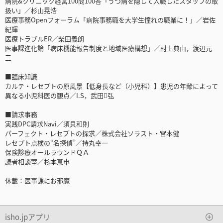
病院&クリニック経営100問100答「うつ病を隠して入職したスタッフの取
扱い」／杉山晃浩
医療事務Openフォーラム「病院事務職を大学生憧れの職業に！」／岩佐
紀輝
医療トラブルER／柴田義朗
医事課進化論「病床機能報告制度と地域医療構想」／村上典由，渡辺元
三
■臨床知識
カルテ・レセプトの原風景【低身長など（小児科）】患児の年齢によって
異なる小児科医の観点／I.S，武田弘
■請求事務
実践DPC請求Navi／須貝和則
パーフェクト・レセプトの探求／株式会社ソラスト・宮本健
レセプト点検の“名探偵”／持丸幸一
保険診療オールラウンドＱＡ
読者相談室／杉本恵申
休載：医事課にお邪魔
isho.jpアプリ