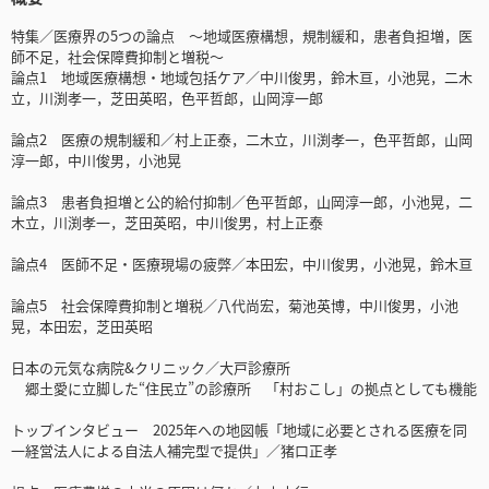
特集／医療界の5つの論点 ～地域医療構想，規制緩和，患者負担増，医
師不足，社会保障費抑制と増税～
論点1 地域医療構想・地域包括ケア／中川俊男，鈴木亘，小池晃，二木
立，川渕孝一，芝田英昭，色平哲郎，山岡淳一郎
論点2 医療の規制緩和／村上正泰，二木立，川渕孝一，色平哲郎，山岡
淳一郎，中川俊男，小池晃
論点3 患者負担増と公的給付抑制／色平哲郎，山岡淳一郎，小池晃，二
木立，川渕孝一，芝田英昭，中川俊男，村上正泰
論点4 医師不足・医療現場の疲弊／本田宏，中川俊男，小池晃，鈴木亘
論点5 社会保障費抑制と増税／八代尚宏，菊池英博，中川俊男，小池
晃，本田宏，芝田英昭
日本の元気な病院&クリニック／大戸診療所
郷土愛に立脚した“住民立”の診療所 「村おこし」の拠点としても機能
トップインタビュー 2025年への地図帳「地域に必要とされる医療を同
一経営法人による自法人補完型で提供」／猪口正孝