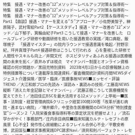
特集 接遇・マナー改善の”12”メソッド～レベルアップ対策＆指導術～
特集 接遇・マナー改善の”12”メソッド～レベルアップ対策＆指導術～
特集 接遇・マナー改善の”12”メソッド～レベルアップ対策＆指導術～
Part1 【鼎談】接遇・マナーを変える”５”アプローチ／小佐野美智子，榊
原陽子，武村雪絵Part2 【ケーススタディ】接遇・マナー改善の”12”メソ
ッド／山下郁子，箕輪由紀子Part3 こうして接遇・マナーを改善した ロ
ールプレイング研修や動画研修を用いた接遇教育の実践／滝口典聡，飯
塚規子 「接遇マイスター」の院内ラウンドで接遇意識を喚起／狩野宗
紀，坪井真理子Part4 接遇研修はこうして行われる 心を重視した研修で
人間性やスキルも向上／井関文代 ホスピタリティあふれる接遇は医療機
関の未来を拓く／直井みずほ視点 マイナンバー制度とオンライン資格
確認の何が問題か／黑田充特別資料 2023年4月1日からの診療報酬上の
特例措置等について連載厚生関連資料／審査機関統計資料月間NEWSダイ
ジェスト介護保険／医学・臨床／医療事故NEWS■エッセイ・評論
TREND ／大江和郎プロの先読み・深読み・裏読みの技術／工藤高NEWS
縦断「消えた年金記録とマイナンバー」／武藤正樹こうして医療機関を
変えてきた！／池田佳広BSCを最大活用する12メソッド／上甲祐一■医
事・法制度・経営管理病院&クリニック経営100問100答「改革が進む病
院・進まない病院」／増井郷介，中里弥生医療機関のDATA分析“特別捜査
官”シーズン２「入院栄養食事指導料等の算定状況を把握せよ！」／流石
学かがやく！事務部門／庄内余目病院■臨床知識カルテ・レセプトの原
風景【心不全】発作性心房細動によるフレイル合併心不全／平敷安希
博，武田匤弘■請求事務実践DPC請求Navi／須貝和則パーフェクト・レセ