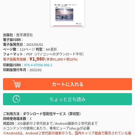
出版社
医学通信社
電子版ISBN
電子版発売日
2023/05/01
ページ数
112ページ
判型
A4 変形
フォーマット
PDF（パソコンへのダウンロード不可）
¥1,980
電子版販売価格：
(本体¥1,800＋税10％)
印刷版ISBN
978-4-87058-856-1
印刷版発行年月
2023/02
カートに入れる
ちょっと立ち読み
ご利用方法
ダウンロード型配信サービス（買切型）
同時使用端末数
3
対応OS
iOS最新の２世代前まで / Android最新の２世代前まで
※コンテンツの使用にあたり、専用ビューアisho.jpが必要
※Androidは、Android２世代前の端末のうち、国内キャリア経由で販売されている端