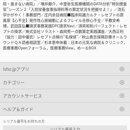
院・進まない病院」／増井郷介，中里弥生医療機関のDATA分析“特別捜査
官”シーズン２「入院栄養食事指導料等の算定状況を把握せよ！」／流石
学かがやく！事務部門／庄内余目病院■臨床知識カルテ・レセプトの原
風景【心不全】発作性心房細動によるフレイル合併心不全／平敷安希
博，武田匤弘■請求事務実践DPC請求Navi／須貝和則パーフェクト・レセ
プトの探求／株式会社ソラスト・森岡秀一点数算定実践講座／大西正利
（協力：田中優衣）レセプト点検の“名探偵”／秋山貴志保険診療オールラ
ウンドＱＡ読者相談室／杉本恵申休載：日本の元気な病院＆クリニック，
医療事務Openフォーラム，医療事務View，めーるBOX
isho.jpアプリ
カテゴリー
アカウントサービス
ヘルプ＆ガイド
シリアル番号をお持ちの方
シリアル番号入力