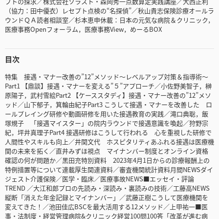
プトの探求／株式会社ソラスト・森岡秀一点数算定実践講座／大西正利
（協力：田中優衣）レセプト点検の“名探偵”／秋山貴志保険診療オールラ
ウンドＱＡ読者相談室／杉本恵申休載：日本の元気な病院＆クリニック，
医療事務Openフォーラム，医療事務View，めーるBOX
目次
特集 接遇・マナー改善の”12”メソッド～レベルアップ対策＆指導術～
Part1 【鼎談】接遇・マナーを変える”５”アプローチ／小佐野美智子，榊
原陽子，武村雪絵Part2 【ケーススタディ】接遇・マナー改善の”12”メソ
ッド／山下郁子，箕輪由紀子Part3 こうして接遇・マナーを改善した ロ
ールプレイング研修や動画研修を用いた接遇教育の実践／滝口典聡，飯
塚規子 「接遇マイスター」の院内ラウンドで接遇意識を喚起／狩野宗
紀，坪井真理子Part4 接遇研修はこうして行われる 心を重視した研修で
人間性やスキルも向上／井関文代 ホスピタリティあふれる接遇は医療機
関の未来を拓く／直井みずほ視点 マイナンバー制度とオンライン資格
確認の何が問題か／黑田充特別資料 2023年4月1日からの診療報酬上の
特例措置等について連載厚生関連資料／審査機関統計資料月間NEWSダイ
ジェスト介護保険／医学・臨床／医療事故NEWS■エッセイ・評論
TREND ／大江和郎プロの先読み・深読み・裏読みの技術／工藤高NEWS
縦断「消えた年金記録とマイナンバー」／武藤正樹こうして医療機関を
変えてきた！／池田佳広BSCを最大活用する12メソッド／上甲祐一■医
事・法制度・経営管理病院&クリニック経営100問100答「改革が進む病