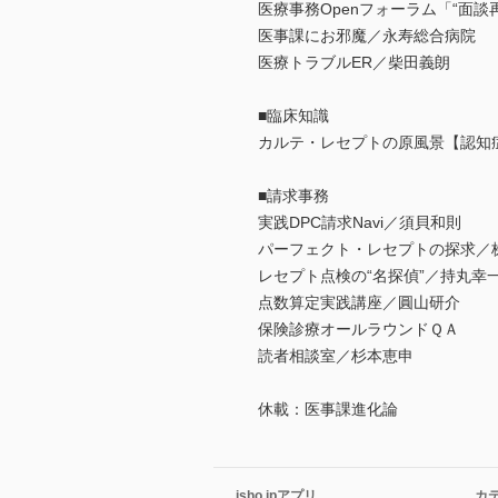
医療事務Openフォーラム「“面
医事課にお邪魔／永寿総合病院
医療トラブルER／柴田義朗
■臨床知識
カルテ・レセプトの原風景【認知
■請求事務
実践DPC請求Navi／須貝和則
パーフェクト・レセプトの探求／
レセプト点検の“名探偵”／持丸幸
点数算定実践講座／圓山研介
保険診療オールラウンドＱＡ
読者相談室／杉本恵申
休載：医事課進化論
isho.jpアプリ
カ