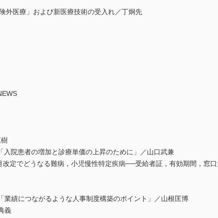
険外医療」および新医療技術の受入れ／丁炯先
EWS
正樹
「入院患者の増加と診療単価の上昇のために」／山口武兼
1月改定でどうなる難病，小児慢性特定疾病──受給者証，有効期間，窓
0答「業績につながるような人事制度構築のポイント」／山根匡博
典義