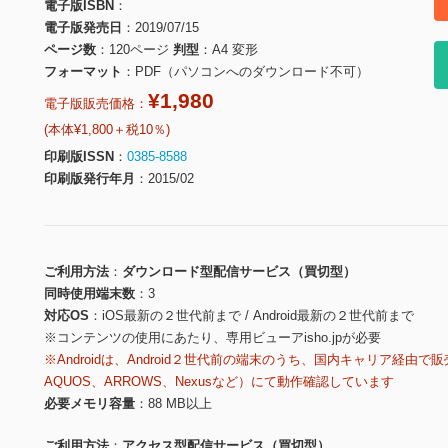
電子版ISBN
電子版発売日
2019/07/15
ページ数
120ページ
判型
A4 変形
フォーマット
PDF（パソコンへのダウンロード不可）
¥1,980
電子版販売価格：
(本体¥1,800＋税10％)
印刷版ISSN
0385-8588
印刷版発行年月
2015/02
ご利用方法
ダウンロード型配信サービス（買切型）
同時使用端末数
3
対応OS
iOS最新の２世代前まで / Android最新の２世代前まで
※コンテンツの使用にあたり、専用ビューアisho.jpが必要
※Androidは、Android２世代前の端末のうち、国内キャリア経由で販
AQUOS、ARROWS、Nexusなど）にて動作確認しています
必要メモリ容量
88 MB以上
ご利用方法
アクセス型配信サービス（買切型）