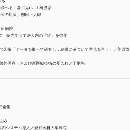
探る
ンで調べる／森川克己，橋勝彦
療機関の対策／柳田正太郎
角田病院
プ 院内学会で法人内の「絆」を強化
への地図帳「データを取って研究し，結果に基づいて意見を言う」／美原盤
険外医療」および新医療技術の受入れ／丁炯先
ア全集
り組め
者案内システム導入／愛知医科大学病院