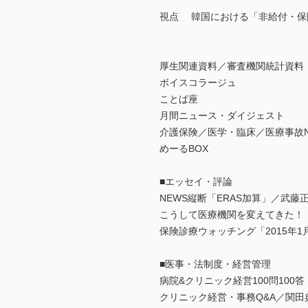
視点 韓国における「非給付・保
厚生関連資料／審査機関統計資料
ボイスコラージュ
ことば座
月間ニュース・ダイジェスト
介護保険／医学・臨床／医療事故N
めーるBOX
■エッセイ・評論
NEWS縦断「ERAS加算」／武藤
こうして医療機関を変えてきた！
保険診療ウォッチング「2015年
■医事・法制度・経営管理
病院&クリニック経営100問10
クリニック経営・事務Q&A／関田