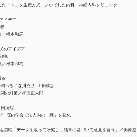
奏した「トヨタ生産方式」／いでした内科・神経内科クリニック
のアイデア
例8
集／根本和馬
す10のアイデア
事例6
集／根本和馬
探る
ンで調べる／森川克己，橋勝彦
療機関の対策／柳田正太郎
角田病院
プ 院内学会で法人内の「絆」を強化
への地図帳「データを取って研究し，結果に基づいて意見を言う」／美原盤