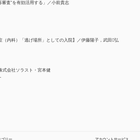
談再審査”を有効活用する」／小前貴志
症（内科）「逃げ場所」としての入院】／伊藤陽子，武田弘
株式会社ソラスト・宮本健
一
テゴリー
アカウントサービス