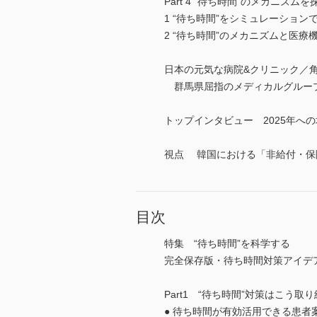
Part 4 “待ち時間”のメカニズムを
1 “待ち時間”をシミュレーショ
2 “待ち時間”のメカニズムと医
日本の元気な病院&クリニック／
群馬県屈指のメディカルグルー
トップインタビュー 2025年
視点 韓国における「非給付・保
目次
特集 “待ち時間”を科学する
完全保存版・待ち時間対策アイデ
Part1 “待ち時間”対策はこう取
● 待ち時間が有効活用できる患