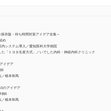
全保存版・待ち時間対策アイデア全集～
り組め
者案内システム導入／愛知医科大学病院
奏した「トヨタ生産方式」／いでした内科・神経内科クリニック
のアイデア
例8
集／根本和馬
す10のアイデア
事例6
集／根本和馬