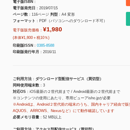
電子版ISBN
電子版発売日
2019/07/15
ページ数
116ページ
判型
A4 変形
フォーマット
PDF（パソコンへのダウンロード不可）
¥1,980
電子版販売価格：
(本体¥1,800＋税10％)
印刷版ISSN
0385-8588
印刷版発行年月
2016/11
ご利用方法
ダウンロード型配信サービス（買切型）
同時使用端末数
3
対応OS
iOS最新の２世代前まで / Android最新の２世代前まで
※コンテンツの使用にあたり、専用ビューアisho.jpが必要
※Androidは、Android２世代前の端末のうち、国内キャリア経由で販
AQUOS、ARROWS、Nexusなど）にて動作確認しています
必要メモリ容量
52 MB以上
ご利用方法
アクセス型配信サービス（買切型）