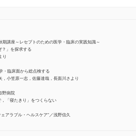
6年秋期講座～レセプトのための医学・臨床の実践知識～
ぜ？」を探求する
より
医学・臨床面から総点検する
矢，小笠原一志，佐藤達哉，長面川さより
姫野病院
で，「寝たきり」をつくらない
ウェアラブル・ヘルスケア”／浅野信久