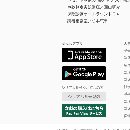
レセプト点検の“名探偵”／大下裕
点数算定実践講座／圓山研介
保険診療オールラウンドＱＡ
読者相談室／杉本恵申
isho.jpアプリ
カ
基
臨
臨
臨
臨
社
シリアル番号をお持ちの方
基
シリアル番号登録
臨
臨
保