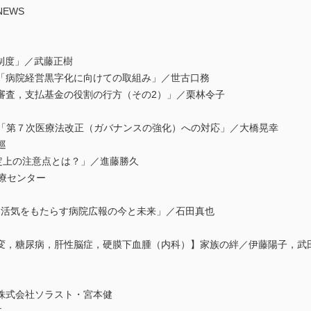
EWS
制度」／武藤正樹
「病院経営黒字化に向けての取組み」／世古口務
審査，支払基金の役割の行方（その2）」／栗林令子
0答「第７次医療法改正（ガバナンスの強化）への対応」／大橋晃幸
巡
定上の注意点とは？」／進藤勝久
療センター
に活気をもたらす病院広報の今と未来」／石田真也
変，糖尿病，肝性脳症，硬膜下血腫（内科）】家族の絆／伊藤陽子，武
株式会社ソラスト・宮本健