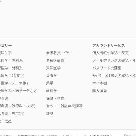
矢
テゴリー
アカウントサービス
礎医学系
看護教員・学生
個人情報の確認・変更
床医学・内科系
各種医療職
メールアドレスの確認・変
床医学・外科系
東洋医学
パスワードの変更
床医学（領域別）
栄養学
かかりつけ書店の確認・変
床医学（テーマ別）
薬学
マイ本棚
会医学系・医学一般など
歯科学
購入履歴
礎看護
保健・体育
床看護（診療科・技術）
セット・雑誌年間購読
床看護（専門別）
雑誌
健・助産
Copyri