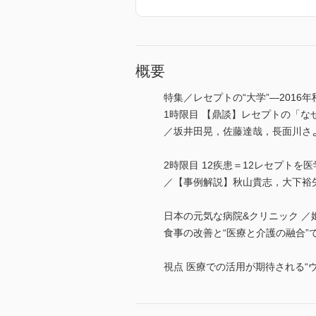
概要
特集／レセプトの“大学”―201
1時限目 【鼎談】レセプトの「な
／坂井田晃，佐藤達哉，長面川さ
2時限目 12疾患＝12レセプトを
／【事例解説】秋山貴志，大下裕
日本の元気な病院&クリニック ／
食事の改善と“医療と介護の融合”
視点 医療での活用が期待される“