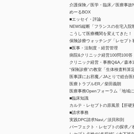
介護保険／医学・臨床／医療事故N
めーるBOX
■エッセイ・評論
NEWS縦断「フランスの在宅入院
こうして医療機関を変えてきた！
保険診療ウォッチング「レセプト
■医事・法制度・経営管理
病院&クリニック経営100問10
クリニック経営・事務Q&A／森本
“保険診療”の教室「生体検査料算
医事課にお邪魔／JAとりで総合医
医療トラブルER／柴田義朗
医療事務Openフォーラム「地域
■臨床知識
カルテ・レセプトの原風景【肝硬
■請求事務
実践DPC請求Navi／須貝和則
パーフェクト・レセプトの探求／