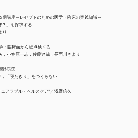
6年秋期講座～レセプトのための医学・臨床の実践知識～
ぜ？」を探求する
より
医学・臨床面から総点検する
矢，小笠原一志，佐藤達哉，長面川さより
姫野病院
で，「寝たきり」をつくらない
ウェアラブル・ヘルスケア”／浅野信久