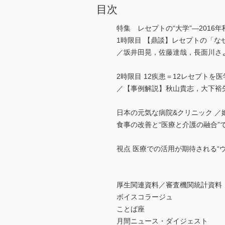
目次
特集 レセプトの“大学”―201
1時限目 【鼎談】レセプトの「な
／坂井田晃，佐藤達哉，長面川さ
2時限目 12疾患＝12レセプトを
／【事例解説】秋山貴志，大下裕
日本の元気な病院&クリニック ／
食事の改善と“医療と介護の融合”
視点 医療での活用が期待される“
厚生関連資料／審査機関統計資料
ボイスコラージュ
ことば座
月間ニュース・ダイジェスト