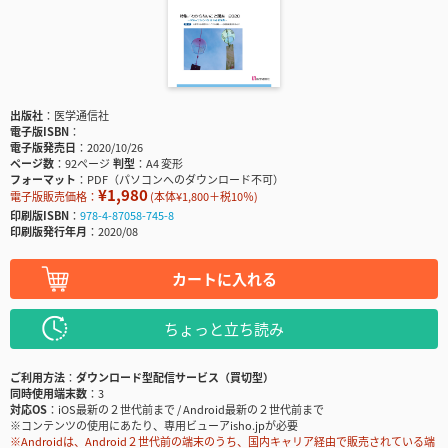
出版社
医学通信社
電子版ISBN
電子版発売日
2020/10/26
ページ数
92ページ
判型
A4 変形
フォーマット
PDF（パソコンへのダウンロード不可）
¥1,980
電子版販売価格：
(本体¥1,800＋税10％)
印刷版ISBN
978-4-87058-745-8
印刷版発行年月
2020/08
カートに入れる
ちょっと立ち読み
ご利用方法
ダウンロード型配信サービス（買切型）
同時使用端末数
3
対応OS
iOS最新の２世代前まで / Android最新の２世代前まで
※コンテンツの使用にあたり、専用ビューアisho.jpが必要
※Androidは、Android２世代前の端末のうち、国内キャリア経由で販売されている端