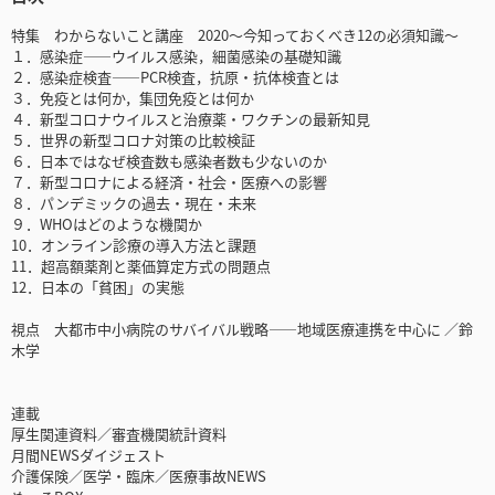
特集 わからないこと講座 2020～今知っておくべき12の必須知識～
１．感染症――ウイルス感染，細菌感染の基礎知識
２．感染症検査――PCR検査，抗原・抗体検査とは
３．免疫とは何か，集団免疫とは何か
４．新型コロナウイルスと治療薬・ワクチンの最新知見
５．世界の新型コロナ対策の比較検証
６．日本ではなぜ検査数も感染者数も少ないのか
７．新型コロナによる経済・社会・医療への影響
８．パンデミックの過去・現在・未来
９．WHOはどのような機関か
10．オンライン診療の導入方法と課題
11．超高額薬剤と薬価算定方式の問題点
12．日本の「貧困」の実態
視点 大都市中小病院のサバイバル戦略――地域医療連携を中心に ／鈴
木学
連載
厚生関連資料／審査機関統計資料
月間NEWSダイジェスト
介護保険／医学・臨床／医療事故NEWS