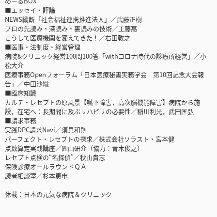
めーるBOX
■エッセイ・評論
NEWS縦断「社会福祉連携推進法人」／武藤正樹
プロの先読み・深読み・裏読みの技術／工藤高
こうして医療機関を変えてきた！／右田敦之
■医事・法制度・経営管理
病院&クリニック経営100問100答「withコロナ時代の診療所経営」／小
松大介
医療事務Openフォーラム「日本医療秘書実務学会 第10回記念大会報
告」／中田沙織
■臨床知識
カルテ・レセプトの原風景【嚥下障害，高次脳機能障害】病院から施
設，在宅へ：長期間に及ぶリハビリの必要性／稲川利光，武田匤弘
■請求事務
実践DPC請求Navi／須貝和則
パーフェクト・レセプトの探求／株式会社ソラスト・宮本健
点数算定実践講座／圓山研介（協力：青木俊之）
レセプト点検の“名探偵”／秋山貴志
保険診療オールラウンドＱＡ
読者相談室／杉本恵申
休載：日本の元気な病院＆クリニック