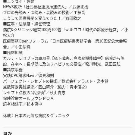
■エッセイ・評論
NEWS縦断「社会福祉連携推進法人」／武藤正樹
プロの先読み・深読み・裏読みの技術／工藤高
こうして医療機関を変えてきた！／右田敦之
■医事・法制度・経営管理
病院&クリニック経営100問100答「withコロナ時代の診療所経営」／小
松大介
医療事務Openフォーラム「日本医療秘書実務学会 第10回記念大会報
告」／中田沙織
■臨床知識
カルテ・レセプトの原風景【嚥下障害，高次脳機能障害】病院から施
設，在宅へ：長期間に及ぶリハビリの必要性／稲川利光，武田匤弘
■請求事務
実践DPC請求Navi／須貝和則
パーフェクト・レセプトの探求／株式会社ソラスト・宮本健
点数算定実践講座／圓山研介（協力：青木俊之）
レセプト点検の“名探偵”／秋山貴志
保険診療オールラウンドＱＡ
読者相談室／杉本恵申
休載：日本の元気な病院＆クリニック
目次