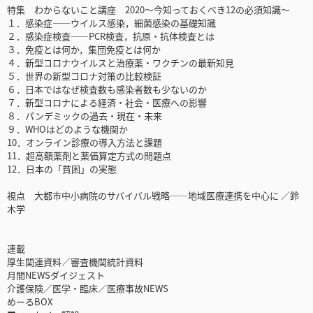
特集 わからないこと講座 2020～今知っておくべき12の必須知識～
１．感染症――ウイルス感染，細菌感染の基礎知識
２．感染症検査――PCR検査，抗原・抗体検査とは
３．免疫とは何か，集団免疫とは何か
４．新型コロナウイルスと治療薬・ワクチンの最新知見
５．世界の新型コロナ対策の比較検証
６．日本ではなぜ検査数も感染者数も少ないのか
７．新型コロナによる経済・社会・医療への影響
８．パンデミックの過去・現在・未来
９．WHOはどのような機関か
10．オンライン診療の導入方法と課題
11．超高額薬剤と薬価算定方式の問題点
12．日本の「貧困」の実態
視点 大都市中小病院のサバイバル戦略――地域医療連携を中心に ／鈴
木学
連載
厚生関連資料／審査機関統計資料
月間NEWSダイジェスト
介護保険／医学・臨床／医療事故NEWS
めーるBOX