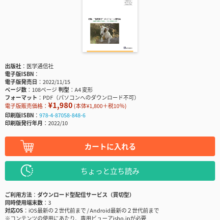
出版社
医学通信社
電子版ISBN
電子版発売日
2022/11/15
ページ数
108ページ
判型
A4 変形
フォーマット
PDF（パソコンへのダウンロード不可）
¥1,980
電子版販売価格：
(本体¥1,800＋税10％)
印刷版ISBN
978-4-87058-848-6
印刷版発行年月
2022/10
カートに入れる
ちょっと立ち読み
ご利用方法
ダウンロード型配信サービス（買切型）
同時使用端末数
3
対応OS
iOS最新の２世代前まで / Android最新の２世代前まで
※コンテンツの使用にあたり、専用ビューアisho.jpが必要