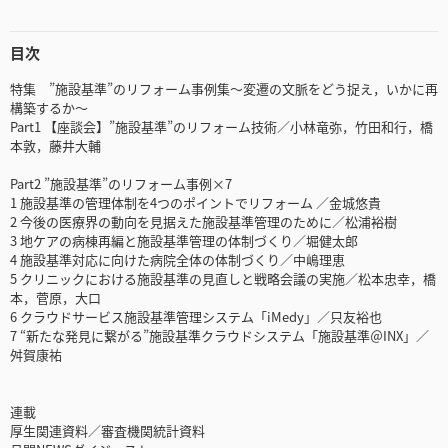
目次
特集 ”施設基準”のリフォーム事例集～変遷の文脈をどう捉え，いかに再
構築するか～
Part1 【座談会】”施設基準”のリフォーム技術／小林竜弥，竹田和行，橋
本敦，藤井大輔
Part2 ”施設基準”のリフォーム事例×7
1 施設基準の管理体制を4つのポイントでリフォーム ／金城悠貴
2 今後の医療界の動向を見据えた施設基準管理のために／松浦裕樹
3 地ケアの病棟再編と施設基準管理の体制づくり／堀健太郎
4 施設基準対応に向けた病院全体の体制づくり／中嶋理恵
5 クリニックにおける施設基準の見直しと戦略会議の実施／松本忠幸，橋
本，菅原，大口
6 クラウドサービス施設基準管理システム「iMedy」／只友裕也
7 “新たな発見に繋がる”施設基準クラウドシステム「施設基準＠INX」／
舛賀康祐
連載
厚生関連資料／審査機関統計資料