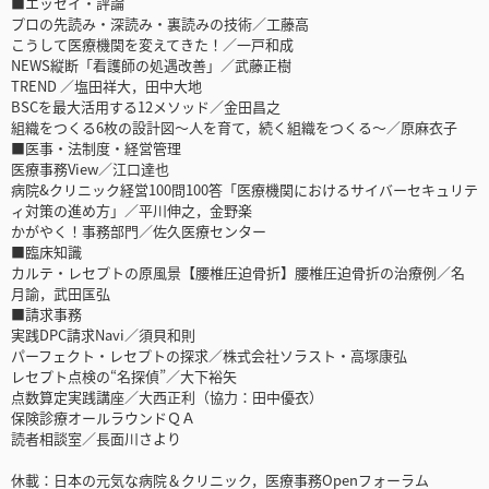
■エッセイ・評論
プロの先読み・深読み・裏読みの技術／工藤高
こうして医療機関を変えてきた！／一戸和成
NEWS縦断「看護師の処遇改善」／武藤正樹
TREND ／塩田祥大，田中大地
BSCを最大活用する12メソッド／金田昌之
組織をつくる6枚の設計図～人を育て，続く組織をつくる～／原麻衣子
■医事・法制度・経営管理
医療事務View／江口達也
病院&クリニック経営100問100答「医療機関におけるサイバーセキュリテ
ィ対策の進め方」／平川伸之，金野楽
かがやく！事務部門／佐久医療センター
■臨床知識
カルテ・レセプトの原風景【腰椎圧迫骨折】腰椎圧迫骨折の治療例／名
月諭，武田匤弘
■請求事務
実践DPC請求Navi／須貝和則
パーフェクト・レセプトの探求／株式会社ソラスト・高塚康弘
レセプト点検の“名探偵”／大下裕矢
点数算定実践講座／大西正利（協力：田中優衣）
保険診療オールラウンドＱＡ
読者相談室／長面川さより
休載：日本の元気な病院＆クリニック，医療事務Openフォーラム