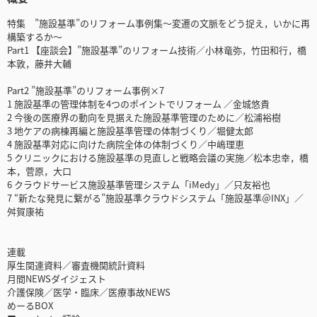
特集 ”施設基準”のリフォーム事例集～変遷の文脈をどう捉え，いかに再
構築するか～
Part1 【座談会】”施設基準”のリフォーム技術／小林竜弥，竹田和行，橋
本敦，藤井大輔
Part2 ”施設基準”のリフォーム事例×7
1 施設基準の管理体制を4つのポイントでリフォーム ／金城悠貴
2 今後の医療界の動向を見据えた施設基準管理のために／松浦裕樹
3 地ケアの病棟再編と施設基準管理の体制づくり／堀健太郎
4 施設基準対応に向けた病院全体の体制づくり／中嶋理恵
5 クリニックにおける施設基準の見直しと戦略会議の実施／松本忠幸，橋
本，菅原，大口
6 クラウドサービス施設基準管理システム「iMedy」／只友裕也
7 “新たな発見に繋がる”施設基準クラウドシステム「施設基準＠INX」／
舛賀康祐
連載
厚生関連資料／審査機関統計資料
月間NEWSダイジェスト
介護保険／医学・臨床／医療事故NEWS
めーるBOX