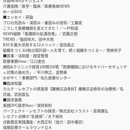
月間NEWSダイジェスト
介護保険／医学・臨床／医療事故NEWS
めーるBOX
■エッセイ・評論
プロの先読み・深読み・裏読みの技術／工藤高
こうして医療機関を変えてきた！／一戸和成
NEWS縦断「看護師の処遇改善」／武藤正樹
TREND ／塩田祥大，田中大地
BSCを最大活用する12メソッド／金田昌之
組織をつくる6枚の設計図～人を育て，続く組織をつくる～／原麻衣子
■医事・法制度・経営管理
医療事務View／江口達也
病院&クリニック経営100問100答「医療機関におけるサイバーセキュリテ
ィ対策の進め方」／平川伸之，金野楽
かがやく！事務部門／佐久医療センター
■臨床知識
カルテ・レセプトの原風景【腰椎圧迫骨折】腰椎圧迫骨折の治療例／名
月諭，武田匤弘
■請求事務
実践DPC請求Navi／須貝和則
パーフェクト・レセプトの探求／株式会社ソラスト・高塚康弘
レセプト点検の“名探偵”／大下裕矢
点数算定実践講座／大西正利（協力：田中優衣）
保険診療オールラウンドＱＡ