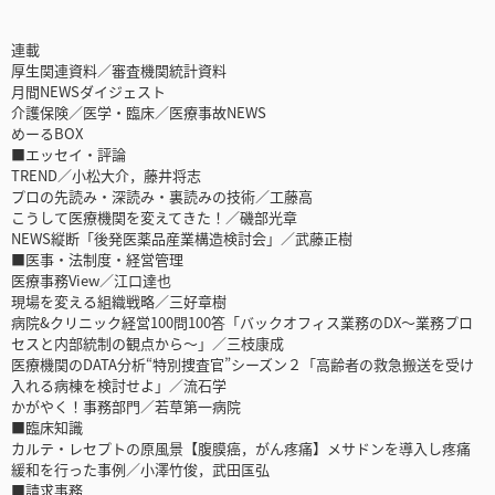
連載
厚生関連資料／審査機関統計資料
月間NEWSダイジェスト
介護保険／医学・臨床／医療事故NEWS
めーるBOX
■エッセイ・評論
TREND／小松大介，藤井将志
プロの先読み・深読み・裏読みの技術／工藤高
こうして医療機関を変えてきた！／磯部光章
NEWS縦断「後発医薬品産業構造検討会」／武藤正樹
■医事・法制度・経営管理
医療事務View／江口達也
現場を変える組織戦略／三好章樹
病院&クリニック経営100問100答「バックオフィス業務のDX～業務プロ
セスと内部統制の観点から～」／三枝康成
医療機関のDATA分析“特別捜査官”シーズン２「高齢者の救急搬送を受け
入れる病棟を検討せよ」／流石学
かがやく！事務部門／若草第一病院
■臨床知識
カルテ・レセプトの原風景【腹膜癌，がん疼痛】メサドンを導入し疼痛
緩和を行った事例／小澤竹俊，武田匤弘
■請求事務