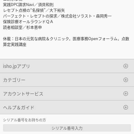
実践DPC請求Navi／須貝和則
レセプト点検の“名探偵”／大下裕矢
パーフェクト・レセプトの探求／株式会社ソラスト・森岡秀一
保険診療オールラウンドＱＡ
読者相談室／杉本恵申
休載：日本の元気な病院＆クリニック，医療事務Openフォーラム，点数
算定実践講座
isho.jpアプリ
カテゴリー
アカウントサービス
ヘルプ＆ガイド
シリアル番号をお持ちの方
シリアル番号入力