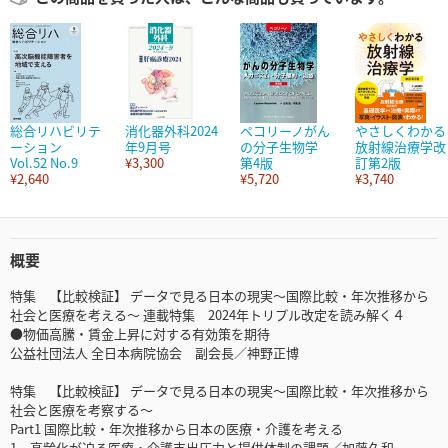
総合リハビリテ
消化器外科2024
ペコリーノがん
やさしくわかる
ーション
年9月号
の分子生物学
放射線治療学改
Vol.52 No.9
¥3,300
第4版
訂第2版
¥2,640
¥5,720
¥3,740
概要
特集 【比較検証】 データで見る日本の現実～国際比較・年次推移から
社会と医療を考える～ 連載特集 2024年トリプル改定を読み解く４
●物価高騰・賃金上昇に対する有効策を期待
公益社団法人 全日本病院協会 副会長／神野正博
特集 【比較検証】 データで見る日本の現実～国際比較・年次推移から
社会と医療を考察する～
Part1 国際比較・年次推移から日本の医療・介護を考える
1 高齢化が迫る医療・介護支出圧力と提供体制の課題／加藤久和