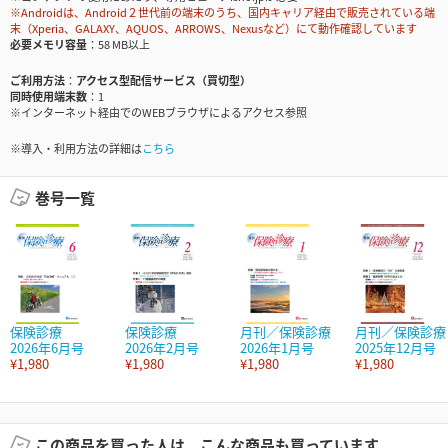
※Androidは、Android２世代前の端末のうち、国内キャリア経由で販売されている端
末（Xperia、GALAXY、AQUOS、ARROWS、Nexusなど）にて動作確認しています
必要メモリ容量
58 MB以上
ご利用方法
アクセス型配信サービス（買切型）
同時使用端末数
1
※インターネット経由でのWEBブラウザによるアクセス参照
※導入・利用方法の詳細は
こちら
巻号一覧
保険診療
保険診療
月刊／保険診療
月刊／保険診療
2026年6月号
2026年2月号
2026年1月号
2025年12月号
¥1,980
¥1,980
¥1,980
¥1,980
この商品を買った人は、こんな商品も買っています。