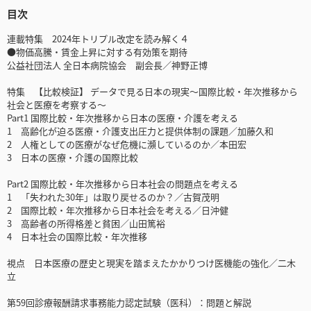
目次
連載特集 2024年トリプル改定を読み解く４
●物価高騰・賃金上昇に対する有効策を期待
公益社団法人 全日本病院協会 副会長／神野正博
特集 【比較検証】 データで見る日本の現実～国際比較・年次推移から
社会と医療を考察する～
Part1 国際比較・年次推移から日本の医療・介護を考える
1 高齢化が迫る医療・介護支出圧力と提供体制の課題／加藤久和
2 人権としての医療がなぜ危機に瀕しているのか／本田宏
3 日本の医療・介護の国際比較
Part2 国際比較・年次推移から日本社会の問題点を考える
1 「失われた30年」は取り戻せるのか？／古賀茂明
2 国際比較・年次推移から日本社会を考える／日沖健
3 高齢者の所得格差と貧困／山田篤裕
4 日本社会の国際比較・年次推移
視点 日本医療の歴史と現実を踏まえたかかりつけ医機能の強化／二木
立
第59回診療報酬請求事務能力認定試験（医科）：問題と解説