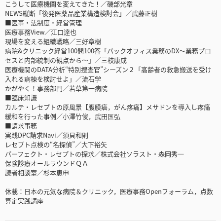
こうして医療機関を変えてきた！／磯部光章
NEWS縦断「後発医薬品産業構造検討会」／武藤正樹
■医事・法制度・経営管理
医療事務View／江口達也
現場を変える組織戦略／三好章樹
病院&クリニック経営100問100答「バックオフィス業務のDX～業務プロ
セスと内部統制の観点から～」／三枝康成
医療機関のDATA分析“特別捜査官”シーズン２「高齢者の救急搬送を受け
入れる病棟を検討せよ」／流石学
かがやく！事務部門／若草第一病院
■臨床知識
カルテ・レセプトの原風景【腹膜癌，がん疼痛】メサドンを導入し疼痛
緩和を行った事例／小澤竹俊，武田匤弘
■請求事務
実践DPC請求Navi／須貝和則
レセプト点検の“名探偵”／大下裕矢
パーフェクト・レセプトの探求／株式会社ソラスト・森岡秀一
保険診療オールラウンドＱＡ
読者相談室／杉本恵申
休載：日本の元気な病院＆クリニック，医療事務Openフォーラム，点数
算定実践講座