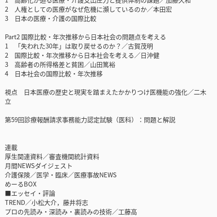
2 人権としての医療がなぜ危機に瀕しているのか／本田宏
3 日本の医療・介護の国際比較
Part2 国際比較・年次推移から日本社会の問題点を考える
1 「失われた30年」は取り戻せるのか？／古賀茂明
2 国際比較・年次推移から日本社会を考える／日沖健
3 高齢者の所得格差と貧困／山田篤裕
4 日本社会の国際比較・年次推移
視点 日本医療の歴史と現実を踏まえたかかりつけ医機能の強化／二木
立
第59回診療報酬請求事務能力認定試験（医科）：問題と解説
連載
厚生関連資料／審査機関統計資料
月間NEWSダイジェスト
介護保険／医学・臨床／医療事故NEWS
めーるBOX
■エッセイ・評論
TREND／小松大介，藤井将志
プロの先読み・深読み・裏読みの技術／工藤高