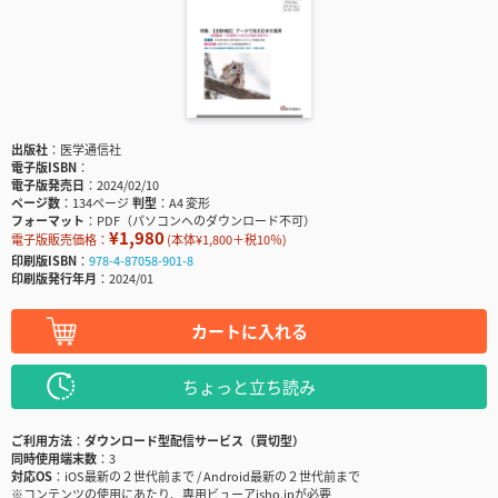
出版社
医学通信社
電子版ISBN
電子版発売日
2024/02/10
ページ数
134ページ
判型
A4 変形
フォーマット
PDF（パソコンへのダウンロード不可）
¥1,980
電子版販売価格：
(本体¥1,800＋税10％)
印刷版ISBN
978-4-87058-901-8
印刷版発行年月
2024/01
カートに入れる
ちょっと立ち読み
ご利用方法
ダウンロード型配信サービス（買切型）
同時使用端末数
3
対応OS
iOS最新の２世代前まで / Android最新の２世代前まで
※コンテンツの使用にあたり、専用ビューアisho.jpが必要