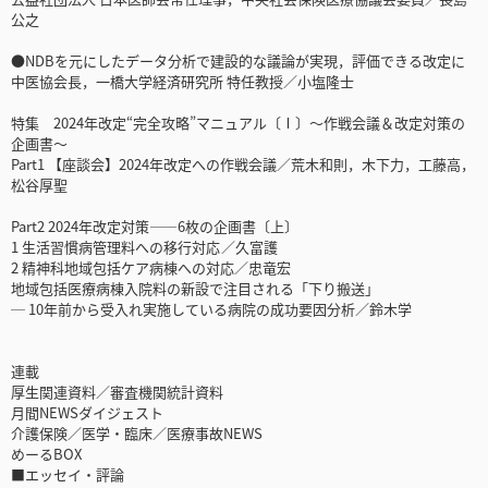
公之
●NDBを元にしたデータ分析で建設的な議論が実現，評価できる改定に
中医協会長，一橋大学経済研究所 特任教授／小塩隆士
特集 2024年改定“完全攻略”マニュアル〔Ⅰ〕～作戦会議＆改定対策の
企画書～
Part1 【座談会】2024年改定への作戦会議／荒木和則，木下力，工藤高，
松谷厚聖
Part2 2024年改定対策――6枚の企画書〔上〕
1 生活習慣病管理料への移行対応 ／久富護
2 精神科地域包括ケア病棟への対応／忠竜宏
地域包括医療病棟入院料の新設で注目される「下り搬送」
─ 10年前から受入れ実施している病院の成功要因分析／鈴木学
連載
厚生関連資料／審査機関統計資料
月間NEWSダイジェスト
介護保険／医学・臨床／医療事故NEWS
めーるBOX
■エッセイ・評論