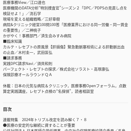
医療事務View／江口達也
医療機関のDATA分析“特別捜査官”シーズン２「DPC／PDPSの見直し点を
検証せよ！」／流石学
現場を変える組織戦略／三好章樹
病院&クリニック経営100問100答「医療業界における同一労働・同一賃金
の重要性」／二神桃子
かがやく！事務部門／済生会みすみ病院
■臨床知識
カルテ・レセプトの原風景【肝損傷】緊急動脈塞栓術による肝動脈出血
の止血／木村圭一，武田匤弘
■請求事務
実践DPC請求Navi／須貝和則
パーフェクト・レセプトの探求／株式会社ソラスト・高塚康弘
保険診療オールラウンドＱＡ
休載：日本の元気な病院＆クリニック，医療事務Openフォーラム，点数
算定実践講座，レセプト点検の“名探偵”，読者相談室
目次
連載特集 2024年トリプル改定を読み解く７・８
●医療の安定的な継続に資することが重要
公益社団法人 日本医師会常任理事，中央社会保険医療協議会委員／長島