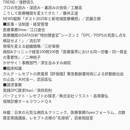
TREND／浅野信久
プロの先読み・深読み・裏読みの技術／工藤高
こうして医療機関を変えてきた！／藤井正道
NEWS縦断「ポスト2025年と新地域医療構想」／武藤正樹
■医事・法制度・経営管理
医療事務View／江口達也
医療機関のDATA分析“特別捜査官”シーズン２「DPC／PDPSの見直し点を
検証せよ！」／流石学
現場を変える組織戦略／三好章樹
病院&クリニック経営100問100答「医療業界における同一労働・同一賃金
の重要性」／二神桃子
かがやく！事務部門／済生会みすみ病院
■臨床知識
カルテ・レセプトの原風景【肝損傷】緊急動脈塞栓術による肝動脈出血
の止血／木村圭一，武田匤弘
■請求事務
実践DPC請求Navi／須貝和則
パーフェクト・レセプトの探求／株式会社ソラスト・高塚康弘
保険診療オールラウンドＱＡ
休載：日本の元気な病院＆クリニック，医療事務Openフォーラム，点数
算定実践講座，レセプト点検の“名探偵”，読者相談室