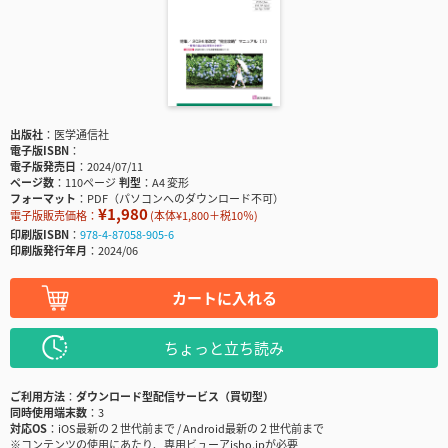
出版社
医学通信社
電子版ISBN
電子版発売日
2024/07/11
ページ数
110ページ
判型
A4 変形
フォーマット
PDF（パソコンへのダウンロード不可）
¥1,980
電子版販売価格：
(本体¥1,800＋税10％)
印刷版ISBN
978-4-87058-905-6
印刷版発行年月
2024/06
カートに入れる
ちょっと立ち読み
ご利用方法
ダウンロード型配信サービス（買切型）
同時使用端末数
3
対応OS
iOS最新の２世代前まで / Android最新の２世代前まで
※コンテンツの使用にあたり、専用ビューアisho.jpが必要