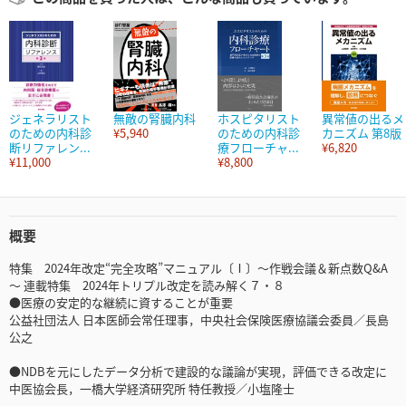
ジェネラリスト
無敵の腎臓内科
ホスピタリスト
異常値の出るメ
のための内科診
¥5,940
のための内科診
カニズム 第8版
断リファレン...
療フローチャ...
¥6,820
¥11,000
¥8,800
概要
特集 2024年改定“完全攻略”マニュアル〔Ⅰ〕～作戦会議＆新点数Q&A
～ 連載特集 2024年トリプル改定を読み解く７・８
●医療の安定的な継続に資することが重要
公益社団法人 日本医師会常任理事，中央社会保険医療協議会委員／長島
公之
●NDBを元にしたデータ分析で建設的な議論が実現，評価できる改定に
中医協会長，一橋大学経済研究所 特任教授／小塩隆士