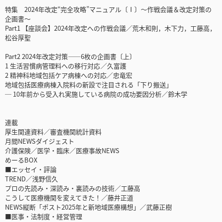
特集 2024年改定“完全攻略”マニュアル〔Ⅰ〕～作戦会議＆改定対策の
企画書～
Part1 【座談会】2024年改定への作戦会議／荒木和則，木下力，工藤高，
松谷厚聖
Part2 2024年改定対策――6枚の企画書〔上〕
1 生活習慣病管理料への移行対応 ／久富護
2 精神科地域包括ケア病棟への対応／忠竜宏
地域包括医療病棟入院料の新設で注目される「下り搬送」
─ 10年前から受入れ実施している病院の成功要因分析／鈴木学
連載
厚生関連資料／審査機関統計資料
月間NEWSダイジェスト
介護保険／医学・臨床／医療事故NEWS
めーるBOX
■エッセイ・評論
TREND／浅野信久
プロの先読み・深読み・裏読みの技術／工藤高
こうして医療機関を変えてきた！／藤井正道
NEWS縦断「ポスト2025年と新地域医療構想」／武藤正樹
■医事・法制度・経営管理