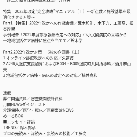
特集 2022年改定“完全攻略”マニュアル〔Ⅰ〕～新点数と施設基準を最
適化させる方策～
Part1 【特集】2022年改定への作戦会議／荒木和則，木下力，工藤高，松
谷厚聖
事例報告「2022年度診療報酬改定への対応」中小民間病院の立場から
─地域包括ケア病棟に焦点を当てて／鈴木学
Part2 2022年改定対策 ― 6枚の企画書〔上〕
1 オンライン診療改定への対応／久富護
2 A246入退院支援加算1およびB004・B005退院時共同指導料／酒井麻由
美
3 地域包括ケア病棟・病床の改定への対応／楠井寛和
連載
厚生関連資料／審査機関統計資料
月間NEWSダイジェスト
介護保険／医学・臨床／医療事故NEWS
めーるBOX
■エッセイ・評論
TREND／鈴木邦彦
プロの先読み・深読み・裏読みの技術／工藤高