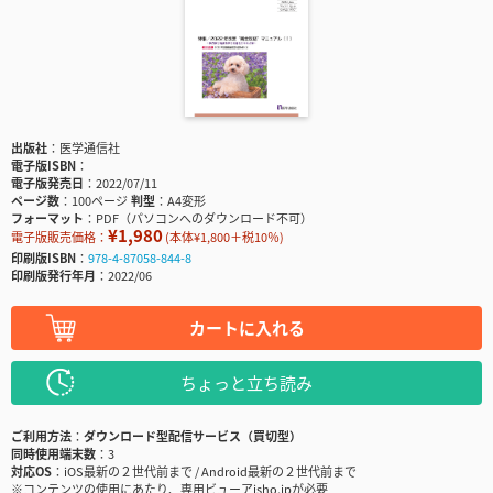
出版社
医学通信社
電子版ISBN
電子版発売日
2022/07/11
ページ数
100ページ
判型
A4変形
フォーマット
PDF（パソコンへのダウンロード不可）
¥1,980
電子版販売価格：
(本体¥1,800＋税10％)
印刷版ISBN
978-4-87058-844-8
印刷版発行年月
2022/06
カートに入れる
ちょっと立ち読み
ご利用方法
ダウンロード型配信サービス（買切型）
同時使用端末数
3
対応OS
iOS最新の２世代前まで / Android最新の２世代前まで
※コンテンツの使用にあたり、専用ビューアisho.jpが必要