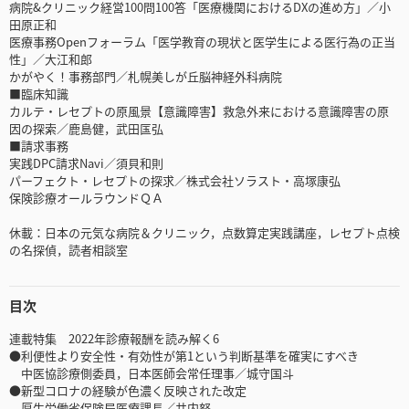
病院&クリニック経営100問100答「医療機関におけるDXの進め方」／小
田原正和
医療事務Openフォーラム「医学教育の現状と医学生による医行為の正当
性」／大江和郎
かがやく！事務部門／札幌美しが丘脳神経外科病院
■臨床知識
カルテ・レセプトの原風景【意識障害】救急外来における意識障害の原
因の探索／鹿島健，武田匤弘
■請求事務
実践DPC請求Navi／須貝和則
パーフェクト・レセプトの探求／株式会社ソラスト・高塚康弘
保険診療オールラウンドＱＡ
休載：日本の元気な病院＆クリニック，点数算定実践講座，レセプト点検
の名探偵，読者相談室
目次
連載特集 2022年診療報酬を読み解く6
●利便性より安全性・有効性が第1という判断基準を確実にすべき
中医協診療側委員，日本医師会常任理事／城守国斗
●新型コロナの経験が色濃く反映された改定
厚生労働省保険局医療課長／井内努