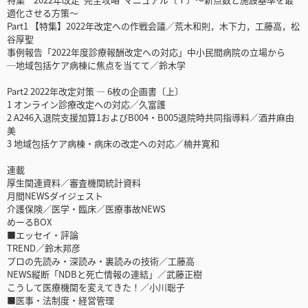
適化させる方策～
Part1 【特集】2022年改定への作戦会議／荒木和則，木下力，工藤高，松
谷厚聖
事例報告「2022年度診療報酬改定への対応」中小民間病院の立場から
─地域包括ケア病棟に焦点を当てて／鈴木学
Part2 2022年改定対策 ― 6枚の企画書〔上〕
1 オンライン診療改定への対応／久富護
2 A246入退院支援加算1およびB004・B005退院時共同指導料／酒井麻由
美
3 地域包括ケア病棟・病床の改定への対応／楠井寛和
連載
厚生関連資料／審査機関統計資料
月間NEWSダイジェスト
介護保険／医学・臨床／医療事故NEWS
めーるBOX
■エッセイ・評論
TREND／鈴木邦彦
プロの先読み・深読み・裏読みの技術／工藤高
NEWS縦断「NDBと死亡情報の連結」／武藤正樹
こうして医療機関を変えてきた！／小川聡子
■医事・法制度・経営管理