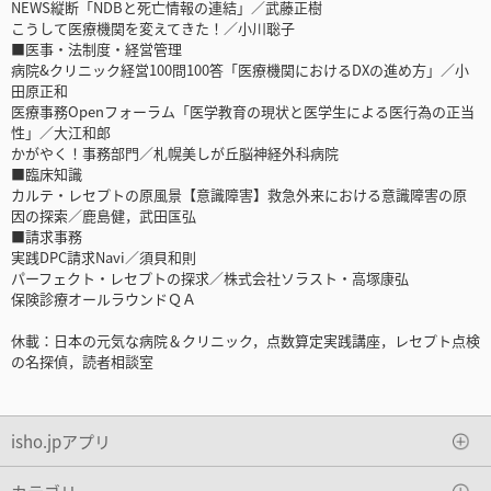
NEWS縦断「NDBと死亡情報の連結」／武藤正樹
こうして医療機関を変えてきた！／小川聡子
■医事・法制度・経営管理
病院&クリニック経営100問100答「医療機関におけるDXの進め方」／小
田原正和
医療事務Openフォーラム「医学教育の現状と医学生による医行為の正当
性」／大江和郎
かがやく！事務部門／札幌美しが丘脳神経外科病院
■臨床知識
カルテ・レセプトの原風景【意識障害】救急外来における意識障害の原
因の探索／鹿島健，武田匤弘
■請求事務
実践DPC請求Navi／須貝和則
パーフェクト・レセプトの探求／株式会社ソラスト・高塚康弘
保険診療オールラウンドＱＡ
休載：日本の元気な病院＆クリニック，点数算定実践講座，レセプト点検
の名探偵，読者相談室
isho.jpアプリ