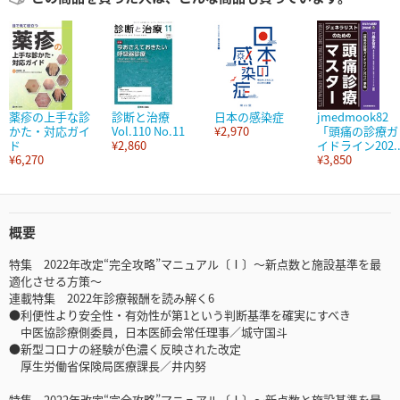
薬疹の上手な診
診断と治療
日本の感染症
jmedmook82
かた・対応ガイ
Vol.110 No.11
¥2,970
「頭痛の診療ガ
ド
¥2,860
イドライン202..
¥6,270
¥3,850
概要
特集 2022年改定“完全攻略”マニュアル〔Ⅰ〕～新点数と施設基準を最
適化させる方策～
連載特集 2022年診療報酬を読み解く6
●利便性より安全性・有効性が第1という判断基準を確実にすべき
中医協診療側委員，日本医師会常任理事／城守国斗
●新型コロナの経験が色濃く反映された改定
厚生労働省保険局医療課長／井内努
特集 2022年改定“完全攻略”マニュアル〔Ⅰ〕～新点数と施設基準を最