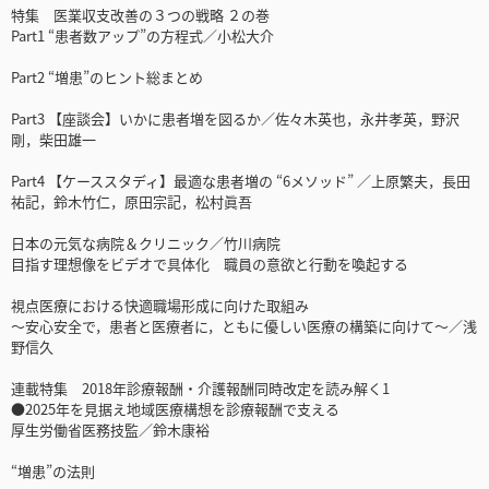
特集 医業収支改善の３つの戦略 ２の巻
Part1 “患者数アップ”の方程式／小松大介
Part2 “増患”のヒント総まとめ
Part3 【座談会】いかに患者増を図るか／佐々木英也，永井孝英，野沢
剛，柴田雄一
Part4 【ケーススタディ】最適な患者増の “6メソッド” ／上原繁夫，長田
祐記，鈴木竹仁，原田宗記，松村眞吾
日本の元気な病院＆クリニック／竹川病院
目指す理想像をビデオで具体化 職員の意欲と行動を喚起する
視点医療における快適職場形成に向けた取組み
～安心安全で，患者と医療者に，ともに優しい医療の構築に向けて～／浅
野信久
連載特集 2018年診療報酬・介護報酬同時改定を読み解く1
●2025年を見据え地域医療構想を診療報酬で支える
厚生労働省医務技監／鈴木康裕
“増患”の法則