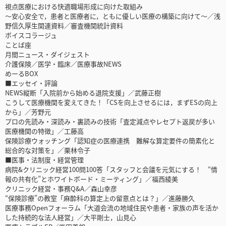
視点医療における快適職場形成に向けた取組み
～安心安全で，患者と医療者に，ともに優しい医療の構築に向けて～／浅
野信久厚生関連資料／審査機関統計資料
ボイスコラージュ
ことば座
月間ニュース・ダイジェスト
介護保険／医学・臨床／医療事故NEWS
めーるBOX
■エッセイ・評論
NEWS縦断「入院前から始める退院支援」／武藤正樹
こうして医療機関を変えてきた！「CSを向上させるには，まずESの向上
から」／芳野元
プロの先読み・深読み・裏読みの技術「査定減点やレセプト返戻が多い
医療機関の特徴」／工藤高
保険診療ウォッチング「認知症の医療連携 難解な算定要件の簡素化と
総合的な対策を」／栗林令子
■医事・法制度・経営管理
病院&クリニック経営100問100答「スタッフと会議を元気にする！ “情
報の共有化”とホワイトボード・ミーティング」／福西綾美
クリニック経営・事務Q&A／森山幸彦
“保険診療”の教室「麻酔科の算定上の留意点とは？」／進藤勝久
医療事務Openフォーラム「大道会流の地域住民や患者・家族の声を活か
した持続的な法人経営」／大平剛士，山見心