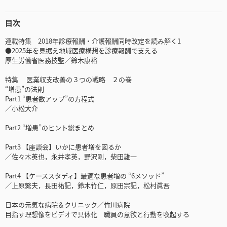
目次
連載特集 2018年診療報酬・介護報酬同時改定を読み解く1
●2025年を見据え地域医療構想を診療報酬で支える
厚生労働省医務技監／鈴木康裕
特集 医業収支改善の３つの戦略 ２の巻
“増患”の法則
Part1 “患者数アップ”の方程式
／小松大介
Part2 “増患”のヒント総まとめ
Part3 【座談会】いかに患者増を図るか
／佐々木英也，永井孝英，野沢剛，柴田雄一
Part4 【ケーススタディ】最適な患者増の “6メソッド”
／上原繁夫，長田祐記，鈴木竹仁，原田宗記，松村眞吾
日本の元気な病院＆クリニック／竹川病院
目指す理想像をビデオで具体化 職員の意欲と行動を喚起する