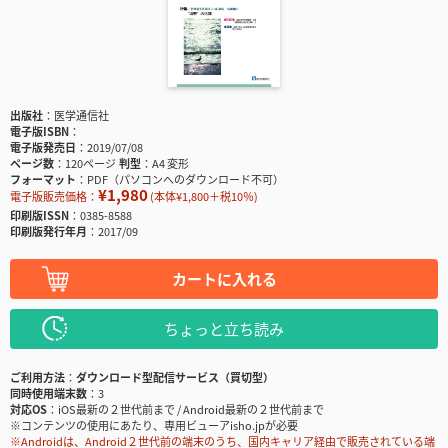
出版社
医学通信社
電子版ISBN
電子版発売日
2019/07/08
ページ数
120ページ
判型
A4 変形
フォーマット
PDF（パソコンへのダウンロード不可）
¥1,980
電子版販売価格：
(本体¥1,800＋税10％)
印刷版ISSN
0385-8588
印刷版発行年月
2017/09
カートに入れる
ちょっと立ち読み
ご利用方法
ダウンロード型配信サービス（買切型）
同時使用端末数
3
対応OS
iOS最新の２世代前まで / Android最新の２世代前まで
※コンテンツの使用にあたり、専用ビューアisho.jpが必要
※Androidは、Android２世代前の端末のうち、国内キャリア経由で販売されている端