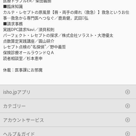
医療トラブルER／柴田義朗
■臨床知識
カルテ・レセプトの原風景【唇・両手の痺れ（救急）】救急というお仕
事─救急から専門医へつなぐ／鹿島健，武田弘
■請求事務
実践DPC請求Navi／須貝和則
パーフェクト・レセプトの探求／株式会社ソラスト・大港優太
点数算定実践講座／圓山研介
レセプト点検の“名探偵”／野中義哲
保険診療オールラウンドＱＡ
読者相談室／杉本恵申
休載：医事課にお邪魔
isho.jpアプリ
カテゴリー
アカウントサービス
ヘルプ＆ガイド