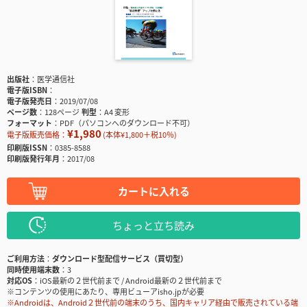
出版社
医学通信社
電子版ISBN
電子版発売日
2019/07/08
ページ数
128ページ
判型
A4 変形
フォーマット
PDF（パソコンへのダウンロード不可）
¥1,980
電子版販売価格：
(本体¥1,800＋税10％)
印刷版ISSN
0385-8588
印刷版発行年月
2017/08
カートに入れる
ちょっと立ち読み
ご利用方法
ダウンロード型配信サービス（買切型）
同時使用端末数
3
対応OS
iOS最新の２世代前まで / Android最新の２世代前まで
※コンテンツの使用にあたり、専用ビューアisho.jpが必要
※Androidは、Android２世代前の端末のうち、国内キャリア経由で販売されている端