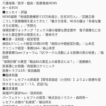
介護保険／医学・臨床／医療事故NEWS
めーるBOX
■エッセイ・評論
NEWS縦断「地域医療構想で15万床減少，在宅30万人」／武藤正樹
こうして医療機関を変えてきた！『働き方改革，WLBの鍵は「多様な働
き方の実現」』／芳野元
保険診療ウォッチング「エックス線の複雑な算定要件 電子画像化に合
わせた算定要件の簡素化を」／栗林令子
■医事・法制度・経営管理
病院&クリニック経営100問100答「病院の中期経営計画」／山本忍
クリニック経営・事務Q&A／森山幸彦
医療事務Openフォーラム「QCサークル活動による医療の質の改善」／稲
田稔
“保険診療”の教室「輸血料の算定上の留意点とは？」／進藤勝久
医事課にお邪魔／両国東口クリニック
医療トラブルER／柴田義朗
■臨床知識
カルテ・レセプトの原風景【腎性尿崩症（小児科）】よりよい医療を提
供するためには？／I.S，武田弘
■請求事務
実践DPC請求Navi／須貝和則
パーフェクト・レセプトの探求／株式会社ソラスト・森岡秀一
レセプト点検の“名探偵”／細谷邦夫