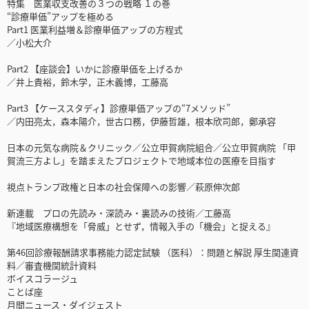
特集 医業収支改善の３つの戦略 １の巻
“診療単価”アップを極める
Part1 医業利益増＆診療単価アップの方程式
／小松大介
Part2 【座談会】いかに診療単価を上げるか
／井上貴裕，鈴木学，正木義博，工藤高
Part3 【ケーススタディ】診療単価アップの“7メソッド”
／内田亮太，森本陽介，世古口務，伊藤哲雄，根本欣司郎，鄭承容
日本の元気な病院＆クリニック／公立甲賀病院組合／公立甲賀病院 「甲
賀流三方よし」を踏まえたプロジェクトで地域本位の医療を目指す
視点トランプ政権と日本の社会保障への影響／萩原伸次郎
新連載 プロの先読み・深読み・裏読みの技術／工藤高
『地域医療構想を「脅威」とせず，情報入手の「機会」と捉える』
第46回診療報酬請求事務能力認定試験 （医科）：問題と解説 厚生関連資
料／審査機関統計資料
ボイスコラージュ
ことば座
月間ニュース・ダイジェスト