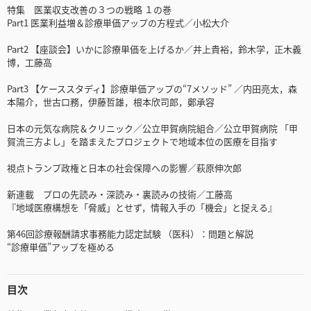
特集 医業収支改善の３つの戦略 １の巻
Part1 医業利益増＆診療単価アップの方程式／小松大介
Part2 【座談会】いかに診療単価を上げるか／井上貴裕，鈴木学，正木義
博，工藤高
Part3 【ケーススタディ】診療単価アップの“7メソッド” ／内田亮太，森
本陽介，世古口務，伊藤哲雄，根本欣司郎，鄭承容
日本の元気な病院＆クリニック／公立甲賀病院組合／公立甲賀病院 「甲
賀流三方よし」を踏まえたプロジェクトで地域本位の医療を目指す
視点トランプ政権と日本の社会保障への影響／萩原伸次郎
新連載 プロの先読み・深読み・裏読みの技術／工藤高
『地域医療構想を「脅威」とせず，情報入手の「機会」と捉える』
第46回診療報酬請求事務能力認定試験 （医科）：問題と解説
“診療単価”アップを極める
目次