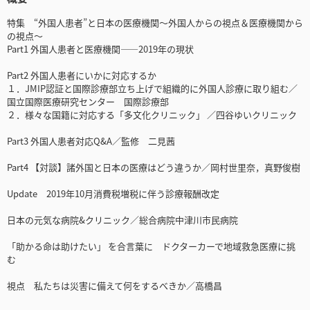
特集 “外国人患者”と日本の医療機関～外国人からの視点＆医療機関から
の視点～
Part1 外国人患者と医療機関――2019年の現状
Part2 外国人患者にいかに対応するか
１．JMIP認証と国際診療部立ち上げで組織的に外国人診療に取り組む／
国立国際医療研究センター 国際診療部
２．様々な国籍に対応する「多文化クリニック」 ／四谷ゆいクリニック
Part3 外国人患者対応Q&A／監修 二見茜
Part4 【対談】諸外国と日本の医療はどう違うか／岡村世里奈，真野俊樹
Update 2019年10月消費税増税に伴う診療報酬改定
日本の元気な病院&クリニック／総合病院中津川市民病院
「助かる命は助けたい」 を合言葉に ドクターカーで地域救急医療に挑
む
視点 私たちは災害に備えて何をするべきか／高橋昌