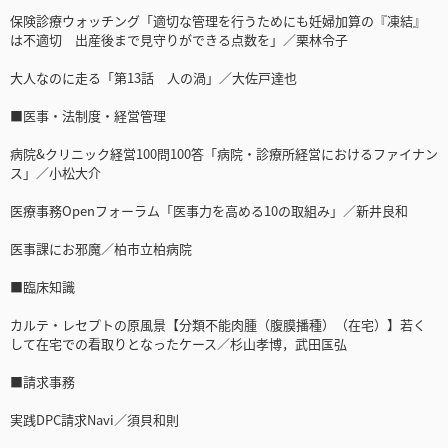
保険診療ウォッチング「適切な管理を行うためにも妊婦加算の『凍結』
は不適切 出産後まで見守りができる点数を」／栗林令子
大人なのに走る「第13話 人の渦」／大佐戸達也
■医事・法制度・経営管理
病院&クリニック経営100問100答「病院・診療所経営におけるファイナン
ス」／小松大介
医療事務Openフォーラム「医事力を高める10の取組み」／新井良和
医事課にお邪魔／柏市立柏病院
■臨床知識
カルテ・レセプトの原風景【分類不能肉腫（腹膜播種）（在宅）】若く
して在宅での看取りとなったケース／杉山孝博，武田匤弘
■請求事務
実践DPC請求Navi／須貝和則