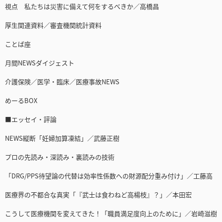
視点 私たちは災害に備えて何をするべきか／高橋昌
厚生関連資料／審査機関統計資料
ことば座
月間NEWSダイジェスト
介護保険／医学・臨床／医療事故NEWS
めーるBOX
■エッセイ・評論
NEWS縦断「妊婦加算凍結」／武藤正樹
プロの先読み・深読み・裏読みの技術
「DRG/PPS待望論の代替は効率性係数への財源配分重み付け」／工藤高
医療界の不都合な真実「『武士は食わねど高楊枝』？」／本田宏
こうして医療機関を変えてきた！「職員満足度向上のために」／岩崎滋樹