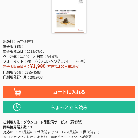
出版社
医学通信社
電子版ISBN
電子版発売日
2019/07/01
ページ数
124ページ
判型
A4 変形
フォーマット
PDF（パソコンへのダウンロード不可）
¥1,980
電子版販売価格：
(本体¥1,800＋税10％)
印刷版ISSN
0385-8588
印刷版発行年月
2019/03
カートに入れる
ちょっと立ち読み
ご利用方法
ダウンロード型配信サービス（買切型）
同時使用端末数
3
対応OS
iOS最新の２世代前まで / Android最新の２世代前まで
※コンテンツの使用にあたり、専用ビューアisho.jpが必要