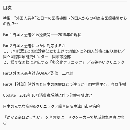
目次
特集 “外国人患者”と日本の医療機関～外国人からの視点＆医療機関から
の視点～
Part1 外国人患者と医療機関――2019年の現状
Part2 外国人患者にいかに対応するか
１．JMIP認証と国際診療部立ち上げで組織的に外国人診療に取り組む／
国立国際医療研究センター 国際診療部
２．様々な国籍に対応する「多文化クリニック」 ／四谷ゆいクリニック
Part3 外国人患者対応Q&A／監修 二見茜
Part4 【対談】諸外国と日本の医療はどう違うか／岡村世里奈，真野俊樹
Update 2019年10月消費税増税に伴う診療報酬改定
日本の元気な病院&クリニック／総合病院中津川市民病院
「助かる命は助けたい」 を合言葉に ドクターカーで地域救急医療に挑
む