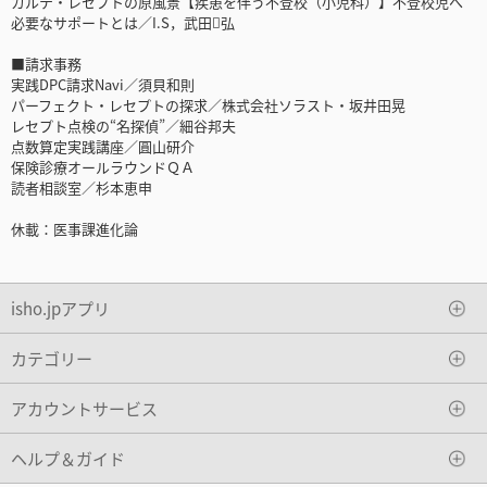
カルテ・レセプトの原風景【疾患を伴う不登校（小児科）】不登校児へ
必要なサポートとは／I.S，武田弘
■請求事務
実践DPC請求Navi／須貝和則
パーフェクト・レセプトの探求／株式会社ソラスト・坂井田晃
レセプト点検の“名探偵”／細谷邦夫
点数算定実践講座／圓山研介
保険診療オールラウンドＱＡ
読者相談室／杉本恵申
休載：医事課進化論
isho.jpアプリ
カテゴリー
アカウントサービス
ヘルプ＆ガイド