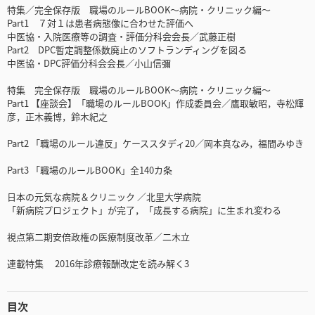
特集／完全保存版 職場のルールBOOK～病院・クリニック編～
Part1 ７対１は患者病態像に合わせた評価へ
中医協・入院医療等の調査・評価分科会会長／武藤正樹
Part2 DPC暫定調整係数廃止のソフトランディングを図る
中医協・DPC評価分科会会長／小山信彌
特集 完全保存版 職場のルールBOOK～病院・クリニック編～
Part1 【座談会】「職場のルールBOOK」作成委員会／鷹取敏昭，寺松輝
彦，正木義博，鈴木紀之
Part2 「職場のルール違反」ケーススタディ20／岡本真なみ，福間みゆき
Part3 「職場のルールBOOK」全140カ条
日本の元気な病院＆クリニック ／北里大学病院
「新病院プロジェクト」が完了，「成長する病院」に生まれ変わる
視点第二期安倍政権の医療制度改革／二木立
連載特集 2016年診療報酬改定を読み解く3
目次