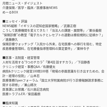
月間ニュース・ダイジェスト
介護保険／医学・臨床／医療事故NEWS
めーるBOX
■エッセイ・評論
NEWS縦断「イギリスの認知症国家戦略」／武藤正樹
こうして医療機関を変えてきた！「当法人の課題・展開等」／栗谷義樹
“保険診療”の教室「電子カルテとレセプトの連動は療担規則に従順か？」
／進藤勝久
保険診療ウォッチング「入院から外来，在宅医療への移行を阻む，特定
疾患療養管理料，在宅療養指導管理料の算定要件」／栗林令子
■医事・法制度・経営管理
人材を活用する“5つのチカラ”「第4回 話すチカラ」／下田静香
クリニック経営・事務Q&A／佐藤健太
病院&クリニック経営100問100答「現場の参画意識を引き出すための，会
計・経理の役割」／山本忍
医療事務Openフォーラム「国立大学附属病院が行う診療報酬請求事務に
関する研修」／兼山精次
医事課にお邪魔／石川島記念病院
医療トラブルER／柴田義朗
■臨床知識