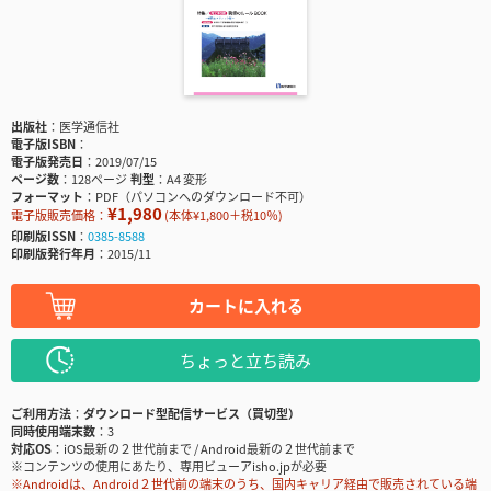
出版社
医学通信社
電子版ISBN
電子版発売日
2019/07/15
ページ数
128ページ
判型
A4 変形
フォーマット
PDF（パソコンへのダウンロード不可）
¥1,980
電子版販売価格：
(本体¥1,800＋税10％)
印刷版ISSN
0385-8588
印刷版発行年月
2015/11
カートに入れる
ちょっと立ち読み
ご利用方法
ダウンロード型配信サービス（買切型）
同時使用端末数
3
対応OS
iOS最新の２世代前まで / Android最新の２世代前まで
※コンテンツの使用にあたり、専用ビューアisho.jpが必要
※Androidは、Android２世代前の端末のうち、国内キャリア経由で販売されている端