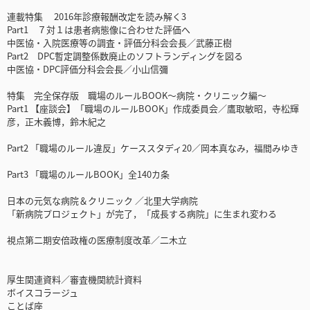
連載特集 2016年診療報酬改定を読み解く3
Part1 ７対１は患者病態像に合わせた評価へ
中医協・入院医療等の調査・評価分科会会長／武藤正樹
Part2 DPC暫定調整係数廃止のソフトランディングを図る
中医協・DPC評価分科会会長／小山信彌
特集 完全保存版 職場のルールBOOK～病院・クリニック編～
Part1 【座談会】「職場のルールBOOK」作成委員会／鷹取敏昭，寺松輝
彦，正木義博，鈴木紀之
Part2 「職場のルール違反」ケーススタディ20／岡本真なみ，福間みゆき
Part3 「職場のルールBOOK」全140カ条
日本の元気な病院＆クリニック ／北里大学病院
「新病院プロジェクト」が完了，「成長する病院」に生まれ変わる
視点第二期安倍政権の医療制度改革／二木立
厚生関連資料／審査機関統計資料
ボイスコラージュ
ことば座