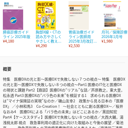
膵癌診療ガイド
胸部X線・CTの
胃癌治療ガイド
月刊／保険診療
ライン 2025年版
読み方やさしく
ライン医師用
2026年1月号
¥4,180
やさしく教え...
2025年3月改訂...
¥1,980
¥4,290
¥2,530
概要
特集 医療DXの光と影～医療DXで失敗しない７つの視点～ 特集 医療DX
の光と影～医療DXで失敗しない８つの視点～Part1 医療のIT化と医療DX
の現状と課題 Part2【鼎談】医療DXの“リアル”な話／芦原教之，東大里，
松永透 Part3 医療DXの“バラ色の未来”を検証する1 求められる医療DX
は“マイナ保険証の実現”なのか／磯山友幸2 政策から見る日本の「医療
DX」 ／小林和馬3 Co-Creation！ ～社会とともに創る医療DX～／桜井
なおみ4 医療DXによる「バラ色の未来」はどこにあるか／黒田知宏
Part4【ケーススタディ】医療DXで失敗しない８つの視点／大西大輔，湯
浅桃太郎 視点 救急車利用の適正化に向けた取組みと今後の展望 ／菊池
亮 救急車利用への選定療養費徴収をどう考えるか ／渡邉栄三連載