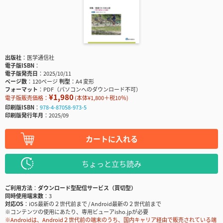
出版社
医学通信社
電子版ISBN
電子版発売日
2025/10/11
ページ数
120ページ
判型
A4 変形
フォーマット
PDF（パソコンへのダウンロード不可）
¥1,980
電子版販売価格：
(本体¥1,800＋税10％)
印刷版ISBN
978-4-87058-973-5
印刷版発行年月
2025/09
カートに入れる
ちょっと立ち読み
ご利用方法
ダウンロード型配信サービス（買切型）
同時使用端末数
3
対応OS
iOS最新の２世代前まで / Android最新の２世代前まで
※コンテンツの使用にあたり、専用ビューアisho.jpが必要
※Androidは、Android２世代前の端末のうち、国内キャリア経由で販売されている端