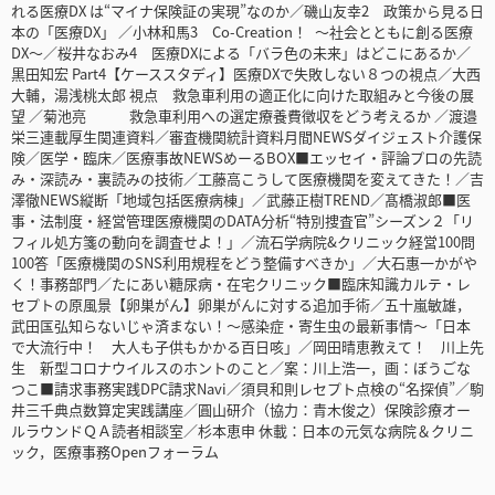
れる医療DX は“マイナ保険証の実現”なのか／磯山友幸2 政策から見る日
本の「医療DX」 ／小林和馬3 Co-Creation！ ～社会とともに創る医療
DX～／桜井なおみ4 医療DXによる「バラ色の未来」はどこにあるか／
黒田知宏 Part4【ケーススタディ】医療DXで失敗しない８つの視点／大西
大輔，湯浅桃太郎 視点 救急車利用の適正化に向けた取組みと今後の展
望 ／菊池亮 救急車利用への選定療養費徴収をどう考えるか ／渡邉
栄三連載厚生関連資料／審査機関統計資料月間NEWSダイジェスト介護保
険／医学・臨床／医療事故NEWSめーるBOX■エッセイ・評論プロの先読
み・深読み・裏読みの技術／工藤高こうして医療機関を変えてきた！／吉
澤徹NEWS縦断「地域包括医療病棟」／武藤正樹TREND／髙橋淑郎■医
事・法制度・経営管理医療機関のDATA分析“特別捜査官”シーズン２「リ
フィル処方箋の動向を調査せよ！」／流石学病院&クリニック経営100問
100答「医療機関のSNS利用規程をどう整備すべきか」／大石惠一かがや
く！事務部門／たにあい糖尿病・在宅クリニック■臨床知識カルテ・レ
セプトの原風景【卵巣がん】卵巣がんに対する追加手術／五十嵐敏雄，
武田匤弘知らないじゃ済まない！～感染症・寄生虫の最新事情～「日本
で大流行中！ 大人も子供もかかる百日咳」／岡田晴恵教えて！ 川上先
生 新型コロナウイルスのホントのこと／案：川上浩一，画：ぼうごな
つこ■請求事務実践DPC請求Navi／須貝和則レセプト点検の“名探偵”／駒
井三千典点数算定実践講座／圓山研介（協力：青木俊之）保険診療オー
ルラウンドＱＡ読者相談室／杉本恵申 休載：日本の元気な病院＆クリニ
ック，医療事務Openフォーラム