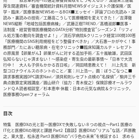
厚生関連資料／審査機関統計資料月間NEWSダイジェスト介護保険／医
学・臨床／医療事故NEWSめーるBOX■エッセイ・評論プロの先読み・深
読み・裏読みの技術／工藤高こうして医療機関を変えてきた！／吉澤徹
NEWS縦断「地域包括医療病棟」／武藤正樹TREND／髙橋淑郎■医事・
法制度・経営管理医療機関のDATA分析“特別捜査官”シーズン２「リフィ
ル処方箋の動向を調査せよ！」／流石学病院&クリニック経営100問100答
「医療機関のSNS利用規程をどう整備すべきか」／大石惠一かがやく！事
務部門／たにあい糖尿病・在宅クリニック■臨床知識カルテ・レセプト
の原風景【卵巣がん】卵巣がんに対する追加手術／五十嵐敏雄，武田匤
弘知らないじゃ済まない！～感染症・寄生虫の最新事情～「日本で大流
行中！ 大人も子供もかかる百日咳」／岡田晴恵教えて！ 川上先生 新
型コロナウイルスのホントのこと／案：川上浩一，画：ぼうごなつこ■
請求事務実践DPC請求Navi／須貝和則レセプト点検の“名探偵”／駒井三千
典点数算定実践講座／圓山研介（協力：青木俊之）保険診療オールラウ
ンドＱＡ読者相談室／杉本恵申 休載：日本の元気な病院＆クリニック，
医療事務Openフォーラム
目次
特集 医療DXの光と影～医療DXで失敗しない８つの視点～Part1 医療の
IT化と医療DXの現状と課題 Part2【鼎談】医療DXの“リアル”な話／芦原教
之，東大里，松永透 Part3 医療DXの“バラ色の未来”を検証する1 求めら