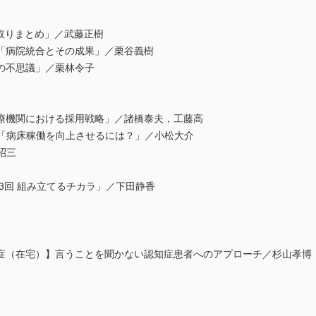
取りまとめ」／武藤正樹
「病院統合とその成果」／栗谷義樹
の不思議」／栗林令子
療機関における採用戦略」／諸橋泰夫，工藤高
0答「病床稼働を向上させるには？」／小松大介
昭三
第3回 組み立てるチカラ」／下田静香
症（在宅）】言うことを聞かない認知症患者へのアプローチ／杉山孝博