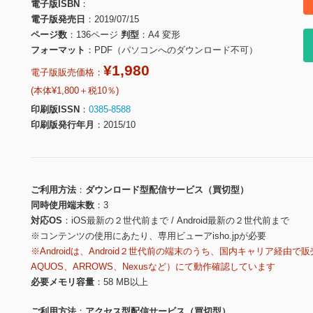
電子版ISBN
電子版発売日
2019/07/15
ページ数
136ページ
判型
A4 変形
フォーマット
PDF（パソコンへのダウンロード不可）
¥1,980
電子版販売価格：
(本体¥1,800＋税10％)
印刷版ISSN
0385-8588
印刷版発行年月
2015/10
ご利用方法
ダウンロード型配信サービス（買切型）
同時使用端末数
3
対応OS
iOS最新の２世代前まで / Android最新の２世代前まで
※コンテンツの使用にあたり、専用ビューアisho.jpが必要
※Androidは、Android２世代前の端末のうち、国内キャリア経由で販
AQUOS、ARROWS、Nexusなど）にて動作確認しています
必要メモリ容量
58 MB以上
ご利用方法
アクセス型配信サービス（買切型）