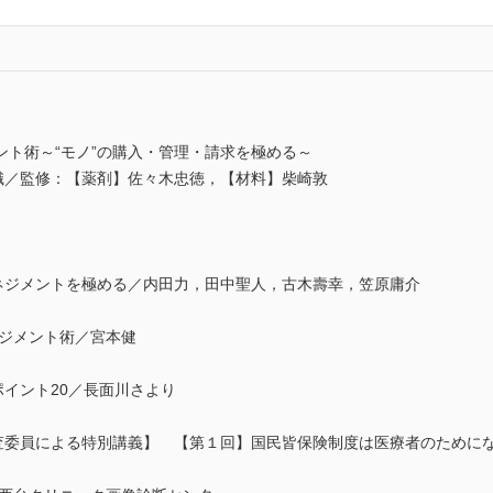
ント術～“モノ”の購入・管理・請求を極める～
全知識／監修：【薬剤】佐々木忠徳，【材料】柴崎敦
のマネジメントを極める／内田力，田中聖人，古木壽幸，笠原庸介
マネジメント術／宮本健
例ポイント20／長面川さより
審査委員による特別講義】 【第１回】国民皆保険制度は医療者のために