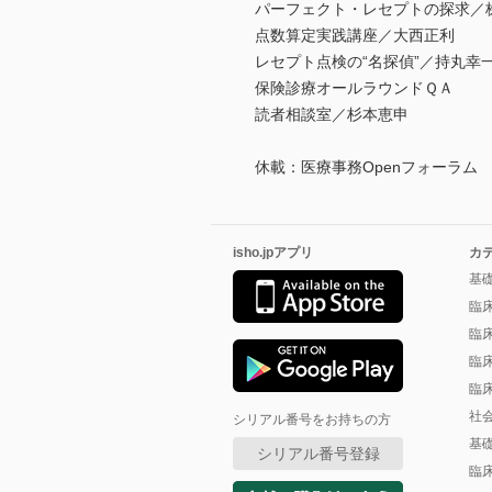
パーフェクト・レセプトの探求／
点数算定実践講座／大西正利
レセプト点検の“名探偵”／持丸幸
保険診療オールラウンドＱＡ
読者相談室／杉本恵申
休載：医療事務Openフォーラム
isho.jpアプリ
カ
基
臨
臨
臨
臨
社
シリアル番号をお持ちの方
基
シリアル番号登録
臨