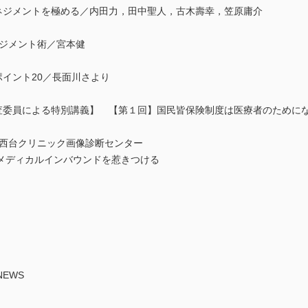
のマネジメントを極める／内田力，田中聖人，古木壽幸，笠原庸介
マネジメント術／宮本健
例ポイント20／長面川さより
審査委員による特別講義】 【第１回】国民皆保険制度は医療者のために
／西台クリニック画像診断センター
メディカルインバウンドを惹きつける
EWS