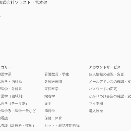
株式会社ソラスト・宮本健
一
テゴリー
アカウントサービス
礎医学系
看護教員・学生
個人情報の確認・変更
床医学・内科系
各種医療職
メールアドレスの確認・変
床医学・外科系
東洋医学
パスワードの変更
床医学（領域別）
栄養学
かかりつけ書店の確認・変
床医学（テーマ別）
薬学
マイ本棚
会医学系・医学一般など
歯科学
購入履歴
礎看護
保健・体育
床看護（診療科・技術）
セット・雑誌年間購読