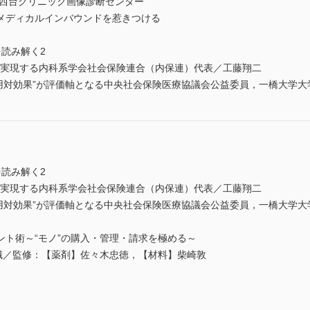
／西台クリニック画像診断センター
メディカルインバウンドを惹きつける
を読み解く2
価を実現する内科系学会社会保険連合（内保連）代表／工藤翔二
“費用対効果”が評価軸となる中央社会保険医療協議会公益委員，一橋大学
を読み解く2
価を実現する内科系学会社会保険連合（内保連）代表／工藤翔二
“費用対効果”が評価軸となる中央社会保険医療協議会公益委員，一橋大学
ント術～“モノ”の購入・管理・請求を極める～
全知識／監修：【薬剤】佐々木忠徳，【材料】柴崎敦