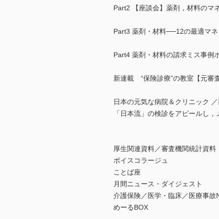
Part2 【座談会】薬剤，材料
Part3 薬剤・材料──12の最適
Part4 薬剤・材料の請求ミス事
新連載 “保険診療”の教室【元
日本の元気な病院＆クリニック 
「日本流」の検診をアピールし，
厚生関連資料／審査機関統計資料
ボイスコラージュ
ことば座
月間ニュース・ダイジェスト
介護保険／医学・臨床／医療事故N
めーるBOX