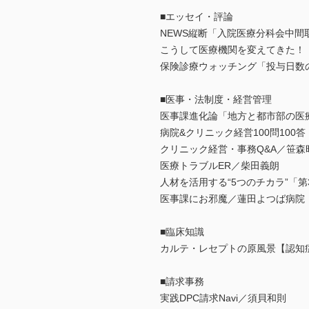
■エッセイ・評論
NEWS縦断「入院医療分科会中間
こうして医療機関を変えてきた！
保険診療ウォッチング「投与日数
■医事・法制度・経営管理
医事課進化論「地方と都市部の医
病院&クリニック経営100問10
クリニック経営・事務Q&A／笹森
医療トラブルER／柴田義朗
人材を活用する“5つのチカラ”「
医事課にお邪魔／蓮田よつば病院
■臨床知識
カルテ・レセプトの原風景【認知
■請求事務
実践DPC請求Navi／須貝和則