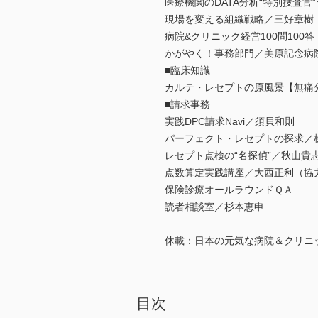
医療機関のDATA分析“特別捜査
現場を変える組織戦略／三好章樹
病院&クリニック経営100問10
かがやく！事務部門／美原記念病
■臨床知識
カルテ・レセプトの原風景【無痛
■請求事務
実践DPC請求Navi／須貝和則
パーフェクト・レセプトの探求／
レセプト点検の“名探偵”／秋山貴
点数算定実践講座／大西正利（協
保険診療オールラウンドＱＡ
読者相談室／杉本恵申
休載：日本の元気な病院＆クリニッ
目次