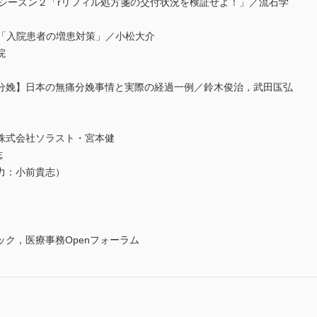
官”シーズン２「rリフィル処方箋の交付状況を検証せよ！」／流石学
0答「入院患者の増患対策」／小松大介
院
分娩】日本の無痛分娩事情と実際の経過一例／鈴木俊治，武田匤弘
株式会社ソラスト・宮本健
志
力：小前貴志）
ク，医療事務Openフォーラム