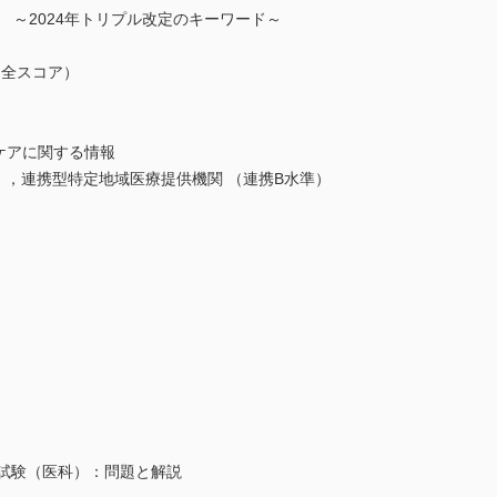
 ～2024年トリプル改定のキーワード～
不全スコア）
ケアに関する情報
準），連携型特定地域医療提供機関 （連携B水準）
定試験（医科）：問題と解説