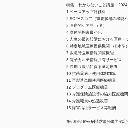
特集 わからないこと講座 2024
1 ベースアップ評価料
2 SOFAスコア（重要臓器の機能
3 医療的ケア児 （者）
4 身体的拘束最小化
5 人生の最終段階における医療・
6 特定地域医療提供機関 （B水
7 救急時医療情報閲覧機能
8 電子カルテ情報共有サービス
9 長期収載品に係る選定療養
10 抗菌薬適正使用体制加算
11 再製造単回使用医療機器
12 プログラム医療機器
13 介護保険施設等の協力医療機関
14 介護職員の処遇改善
15 障害福祉サービス等報酬
第60回診療報酬請求事務能力認