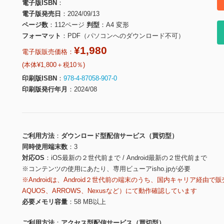
電子版ISBN
電子版発売日
2024/09/13
ページ数
112ページ
判型
A4 変形
フォーマット
PDF（パソコンへのダウンロード不可）
¥1,980
電子版販売価格：
(本体¥1,800＋税10％)
印刷版ISBN
978-4-87058-907-0
印刷版発行年月
2024/08
ご利用方法
ダウンロード型配信サービス（買切型）
同時使用端末数
3
対応OS
iOS最新の２世代前まで / Android最新の２世代前まで
※コンテンツの使用にあたり、専用ビューアisho.jpが必要
※Androidは、Android２世代前の端末のうち、国内キャリア経由で販
AQUOS、ARROWS、Nexusなど）にて動作確認しています
必要メモリ容量
58 MB以上
ご利用方法
アクセス型配信サービス（買切型）