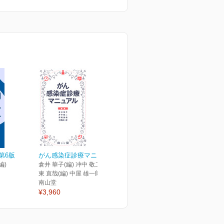
第6版
がん感染症診療マニュアル
編)
倉井 華子(編) 冲中 敬二(編) 伊
東 直哉(編) 中屋 雄一郎(編)
南山堂
¥3,960