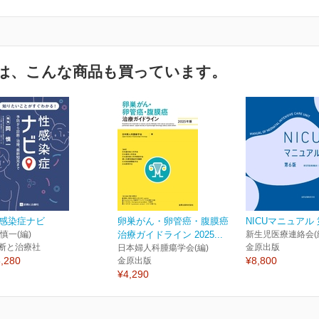
は、こんな商品も買っています。
感染症ナビ
卵巣がん・卵管癌・腹膜癌
NICUマニュアル 
 慎一(編)
治療ガイドライン 2025...
新生児医療連絡会(
断と治療社
金原出版
日本婦人科腫瘍学会(編)
,280
¥8,800
金原出版
¥4,290