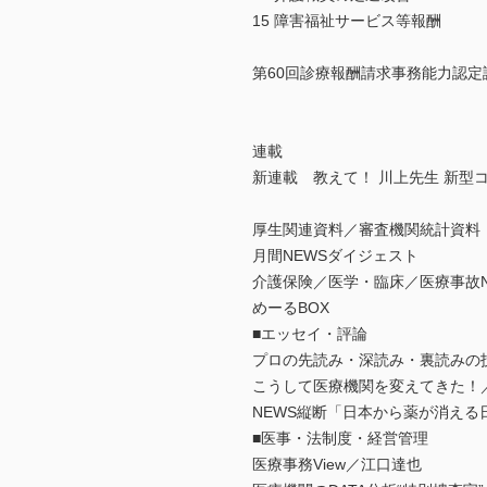
15 障害福祉サービス等報酬
第60回診療報酬請求事務能力認
連載
新連載 教えて！ 川上先生 新
厚生関連資料／審査機関統計資料
月間NEWSダイジェスト
介護保険／医学・臨床／医療事故N
めーるBOX
■エッセイ・評論
プロの先読み・深読み・裏読みの
こうして医療機関を変えてきた！
NEWS縦断「日本から薬が消える
■医事・法制度・経営管理
医療事務View／江口達也