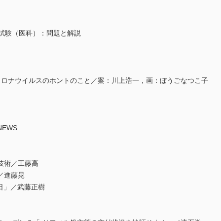
定試験（医科）：問題と解説
型コロナウイルスのホントのこと／案：川上浩一，画：ぼうごなつこ子
EWS
技術／工藤高
／進藤晃
日」／武藤正樹