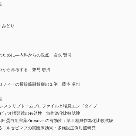
雄
 みどり
のために―内科からの視点 岩永 賢司
点から再考する 兼児 敏浩
ロフィーの横紋筋融解症の１例 藤本 卓也
室
ランスクリプトームプロファイルと喘息エンドタイプ
るビデオ喉頭鏡の有効性：無作為化比較試験
F 蛋白阻害薬Ziresovir の有効性：第Ⅲ相無作為化比較試験
対するニルセビマブの実臨床効果：多施設症例対照研究