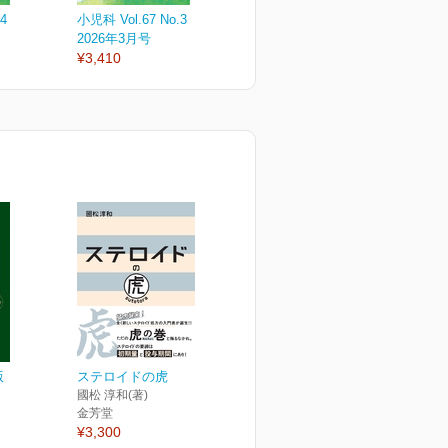
4
小児科 Vol.67 No.3
小児科 Vol.67 No.2
小
2026年3月号
2026年2月号
2
¥3,410
¥3,410
¥
版
ステロイドの虎
國松 淳和(著)
金芳堂
¥3,300