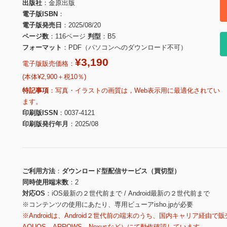
出版社
金原出版
電子版ISBN
電子版発売日
2025/08/20
ページ数
116ページ
判型
B5
フォーマット
PDF（パソコンへのダウンロード不可）
¥3,190
電子版販売価格：
(本体¥2,900＋税10％)
特記事項
写真・イラストの画質は，Web表示用に最適化されてい
ます。
印刷版ISSN
0037-4121
印刷版発行年月
2025/08
ご利用方法
ダウンロード型配信サービス（買切型）
同時使用端末数
2
対応OS
iOS最新の２世代前まで / Android最新の２世代前まで
※コンテンツの使用にあたり、専用ビューアisho.jpが必要
※Androidは、Android２世代前の端末のうち、国内キャリア経由で販
AQUOS、ARROWS、Nexusなど）にて動作確認しています