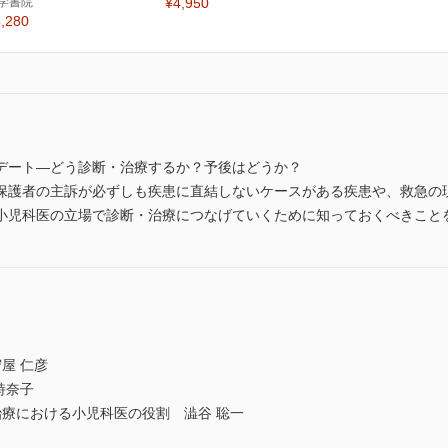
学書院
¥4,950
,280
デート―どう診断・治療するか？予後はどうか？
保護者の主訴が必ずしも疾患に直結しないケースがある疾患や、救急の
小児科医の立場で診断・治療につなげていくために知っておくべきこと
屋 仁彦
詩奈子
治療における小児科医の役割 澁谷 聡一