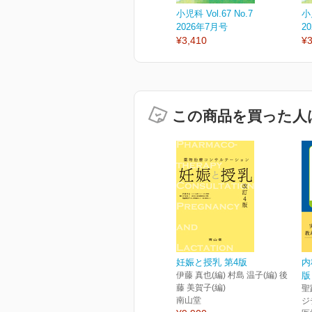
小児科 Vol.67 No.7
小児
2026年7月号
2
¥3,410
¥3
この商品を買った人
妊娠と授乳 第4版
内
伊藤 真也(編) 村島 温子(編) 後
版
藤 美賀子(編)
聖
南山堂
ジ