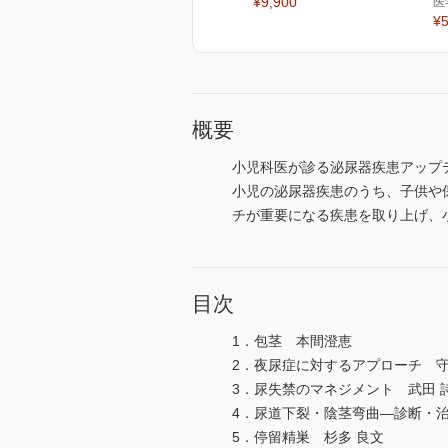
¥9,900
医
¥5
概要
小児科医が診る泌尿器疾患アップ
小児の泌尿器疾患のうち、子供や
チが重要になる疾患を取り上げ、
目次
1．包茎 本間澄恵
2．夜尿症に対するアプローチ 守
3．尿失禁のマネジメント 武田 
4．尿道下裂・陰茎弯曲―診断・
5．停留精巣 杉多 良文