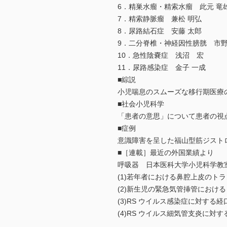
6．精巣水瘤・精索水瘤 此元 竜
7．精索静脈瘤 兼松 明弘
8．尿路結石症 安藤 太郎
9．二分脊椎・神経因性膀胱 市野
10．急性陰嚢症 浅沼 宏
11．尿路感染症 金子 一成
■綜説
小児喘息のスムーズな移行期医療
■社会小児科学
「患者の意思」について患者の視
■症例
意識障害を呈した福山型筋ジスト
■［連載］最近の外国業績より
呼吸器 日本医科大学小児科学教
(1)若年者における鼻腔上皮のト
(2)新生児の緊急気管挿管におけ
(3)RS ウイルス感染症に対する経口
(4)RS ウイルス細気管支炎に