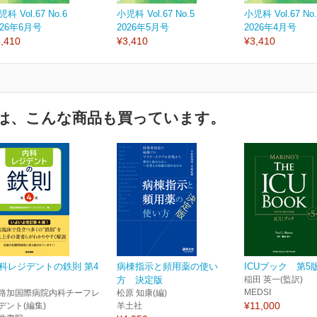
科 Vol.67 No.6
小児科 Vol.67 No.5
小児科 Vol.67 No.
026年6月号
2026年5月号
2026年4月号
,410
¥3,410
¥3,410
は、こんな商品も買っています。
科レジデントの鉄則 第4
病棟指示と頻用薬の使い
ICUブック 第5
方 決定版
稲田 英一(監訳)
MEDSI
路加国際病院内科チーフレ
松原 知康(編)
¥11,000
デント(編集)
羊土社