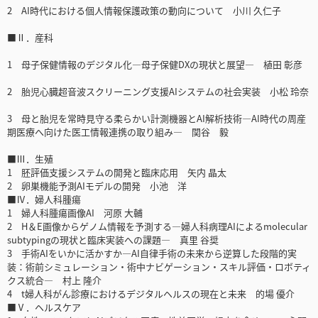
2 AI時代における個人情報保護政策の動向について 小川 久仁子
■Ⅱ．産科
1 母子保健情報のデジタル化―母子保健DXの現状と展望― 植田 彰彦
2 胎児心臓超音波スクリーニング支援AIシステムの社会実装 小松 玲奈
3 母と胎児を常時見守る柔らかい計測機器とAI解析技術―AI時代の周産
期医療へ向けた医工情報連携の取り組み― 関谷 毅
■Ⅲ．生殖
1 胚評価支援システムの開発と臨床応用 矢内 晶太
2 卵巣機能予測AIモデルの開発 小池 洋
■Ⅳ．婦人科腫瘍
1 婦人科腫瘍画像AI 河原 大輔
2 H＆E画像からゲノム情報を予測する―婦人科病理AIによるmolecular
subtypingの現状と臨床実装への課題― 真里 谷奨
3 手術AIをいかに活かすか―AI自律手術の未来から逆算した段階的実
装：術前シミュレーション・術中ナビゲーション・スキル評価・ロボティ
クス統合― 村上 隆介
4 t婦人科がん診療におけるデジタルヘルスの現在と未来 的場 優介
■Ⅴ．ヘルスケア