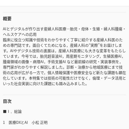
概要
AIとデジタルが作り出す産婦人科医療―胎児・母体・生殖・婦人科腫瘍・
ヘルスケアへの応用
臨床に役立つ知識や技術をわかりやすく丁寧に紹介する産婦人科医のた
めの専門誌です。面白くてためになる，産婦人科の“実際”をお届けしま
す。AIやデジタル技術の進展は，産婦人科医療にも大きな変革をもたらし
ています。今号では，胎児超音波AI，周産期モニタリング，生殖医療AI，
腫瘍領域の画像・病理AI，手術支援AI など最前線の研究・実装事例を，
専門家がわかりやすく解説しました。診断・治療から地域医療にまで技
術の応用が広がる一方で，個人情報保護や医療安全など新たな課題も顕在
化しています。本特集では技術の可能性だけでなく，倫理・データ活用と
いった社会実装に向けた課題にも踏み込みました。
目次
■Ⅰ．総論
1 医療DXとAI 小松 正明