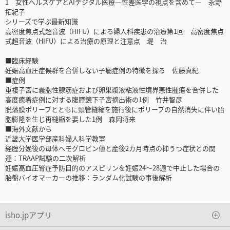
1 女性へルスケアとAIデジタル医療―性差医学の視点を含めて― 永野
拓紀子
シリーズで学ぶ最新知識
高密度焦点式超音波（HIFU）による婦人科疾患の治療第1回 高密度焦点
式超音波（HIFU）による治療の原理と注意点 堤 治
■臨床経験
妊娠高血圧症候群を合併しない子癇症例の特徴を探る 佐藤真紀
■症例
重複子宮に囊胞性腺筋症および卵巣漿液粘液性境界悪性腫瘍を合併した
高度癒着症例に対する腹腔鏡下子宮摘出術の1例 竹井智彦
脱落膜ポリープとともに頸管縫縮を施行後にポリープの自然消失に伴い胎
胞膨隆を生じ再縫縮を要した1例 森岡将来
■海外文献から
近畿大学医学部産科婦人科学教室
経腟分娩後の母体ヘモグロビン値と産後2カ月時点の抑うつ症状との関
連：TRAAP試験の二次解析
妊娠高血圧腎症予防目的のアスピリンを妊娠24～28週で中止した場合の
胎盤バイオマーカーの推移：ランダム化試験の事後解析
isho.jpアプリ