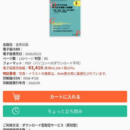
出版社
金原出版
電子版ISBN
電子版発売日
2026/05/21
ページ数
116ページ
判型
B5
フォーマット
PDF（パソコンへのダウンロード不可）
¥3,410
電子版販売価格：
(本体¥3,100＋税10％)
特記事項
写真・イラストの画質は，Web表示用に最適化されています。
印刷版ISSN
0558-4728
印刷版発行年月
2026/05
カートに入れる
ちょっと立ち読み
ご利用方法
ダウンロード型配信サービス（買切型）
同時使用端末数
2