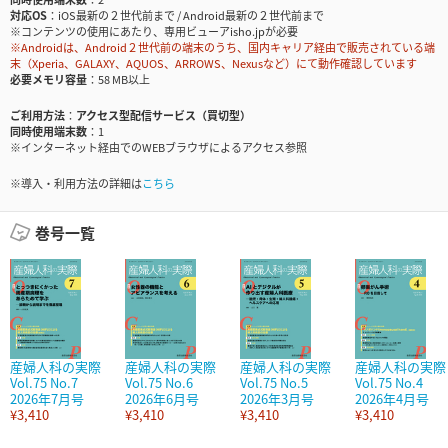
対応OS
iOS最新の２世代前まで / Android最新の２世代前まで
※コンテンツの使用にあたり、専用ビューアisho.jpが必要
※Androidは、Android２世代前の端末のうち、国内キャリア経由で販売されている端
末（Xperia、GALAXY、AQUOS、ARROWS、Nexusなど）にて動作確認しています
必要メモリ容量
58 MB以上
ご利用方法
アクセス型配信サービス（買切型）
同時使用端末数
1
※インターネット経由でのWEBブラウザによるアクセス参照
※導入・利用方法の詳細は
こちら
巻号一覧
産婦人科の実際
産婦人科の実際
産婦人科の実際
産婦人科の実際
Vol.75 No.7
Vol.75 No.6
Vol.75 No.5
Vol.75 No.4
2026年7月号
2026年6月号
2026年3月号
2026年4月号
¥3,410
¥3,410
¥3,410
¥3,410