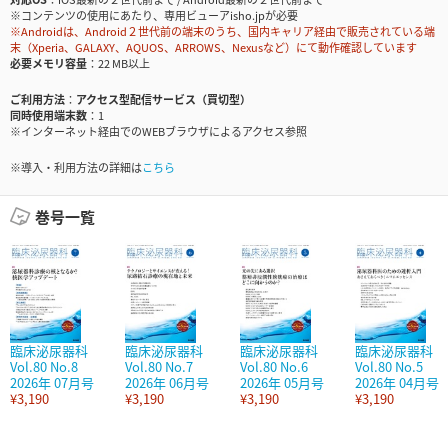
※コンテンツの使用にあたり、専用ビューアisho.jpが必要
※Androidは、Android２世代前の端末のうち、国内キャリア経由で販売されている端
末（Xperia、GALAXY、AQUOS、ARROWS、Nexusなど）にて動作確認しています
必要メモリ容量
22 MB以上
ご利用方法
アクセス型配信サービス（買切型）
同時使用端末数
1
※インターネット経由でのWEBブラウザによるアクセス参照
※導入・利用方法の詳細は
こちら
巻号一覧
臨床泌尿器科
臨床泌尿器科
臨床泌尿器科
臨床泌尿器科
Vol.80 No.8
Vol.80 No.7
Vol.80 No.6
Vol.80 No.5
2026年 07月号
2026年 06月号
2026年 05月号
2026年 04月号
¥3,190
¥3,190
¥3,190
¥3,190