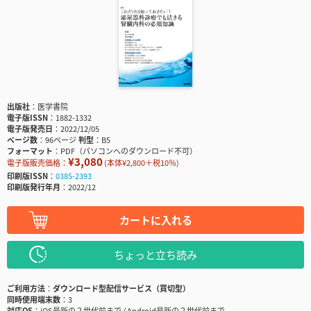
出版社
医学書院
電子版ISSN
1882-1332
電子版発売日
2022/12/05
ページ数
96ページ
判型
B5
フォーマット
PDF（パソコンへのダウンロード不可）
¥3,080
電子版販売価格：
(本体¥2,800＋税10％)
印刷版ISSN
0385-2393
印刷版発行年月
2022/12
カートに入れる
ちょっと立ち読み
ご利用方法
ダウンロード型配信サービス（買切型）
同時使用端末数
3
対応OS
iOS最新の２世代前まで / Android最新の２世代前まで