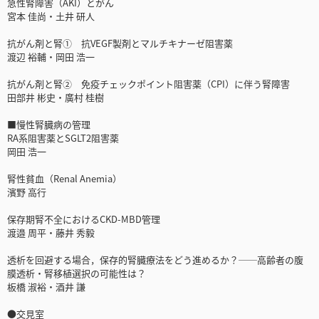
急性腎障害（AKI）とがん
宮本 佳尚・土井 研人
抗がん剤と腎① 抗VEGF製剤とマルチキナーゼ阻害薬
渡辺 裕輔・岡田 浩一
抗がん剤と腎② 免疫チェックポイント阻害薬（CPI）に伴う腎障害
田部井 彬史・廣村 桂樹
■慢性腎臓病の管理
RA系阻害薬とSGLT2阻害薬
岡田 浩一
腎性貧血（Renal Anemia）
濱野 高行
保存期腎不全におけるCKD-MBD管理
渡邉 周平・藤井 秀毅
透析を回避する場合，保存的腎臓療法をどう進めるか？──高齢者の腹
膜透析・腎移植選択の可能性は？
板橋 淑裕・酒井 謙
●交見室