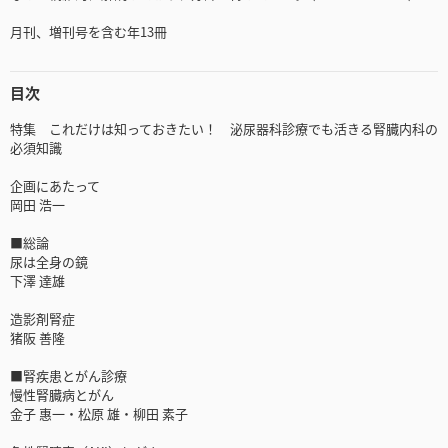
月刊、増刊号を含む年13冊
目次
特集 これだけは知っておきたい！ 泌尿器科診療でも活きる腎臓内科の
必須知識
企画にあたって
岡田 浩一
■総論
尿は全身の鏡
下澤 達雄
造影剤腎症
猪阪 善隆
■腎疾患とがん診療
慢性腎臓病とがん
金子 惠一・松原 雄・柳田 素子