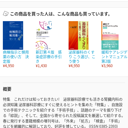
この商品を買った人は、こんな商品も買っています。
病棟指示と頻用
新訂第４版 感
泌尿器科のくす
緩和ケアレジデ
薬の使い方 決
染症診療の手引
り こう選び、こ
ントマニュアル
定版
き
う使う
第2版
¥4,950
¥1,430
¥4,950
¥3,960
概要
特集 これだけは知っておきたい! 泌尿器科診療でも活きる腎臓内科の
必須知識 泌尿器科診療にすぐに使えるヒントを集めた「特集」、自施設
での手術テクニックを紹介する「手術手技」、話題のテーマを掘り下げ
る「綜説」、そして、全国から寄せられた投稿論文を厳選して紹介する。
春に発行する書籍規模の増刊号は、「外来」「処方」「検査」「手術」
などを網羅的に解説しており、好評を博している。 (ISSN 0385-2393)