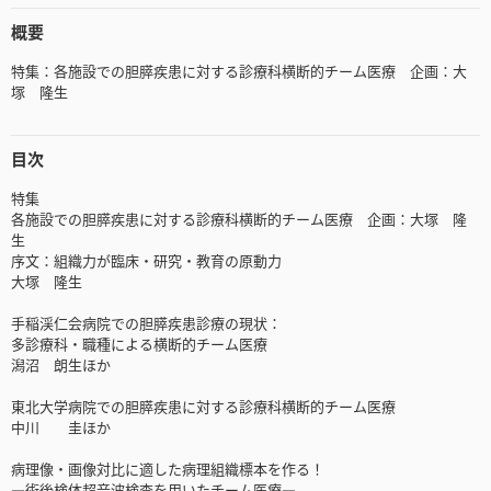
概要
特集：各施設での胆膵疾患に対する診療科横断的チーム医療 企画：大
塚 隆生
目次
特集
各施設での胆膵疾患に対する診療科横断的チーム医療 企画：大塚 隆
生
序文：組織力が臨床・研究・教育の原動力
大塚 隆生
手稲渓仁会病院での胆膵疾患診療の現状：
多診療科・職種による横断的チーム医療
潟沼 朗生ほか
東北大学病院での胆膵疾患に対する診療科横断的チーム医療
中川 圭ほか
病理像・画像対比に適した病理組織標本を作る！
―術後検体超音波検査を用いたチーム医療―