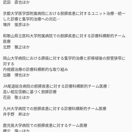
武田 直也ほか
京都大学医学部附属病院における胆膵疾患に対するユニット治療―統一
した診療と集学的治療への対応―
増井 俊彦ほか
和歌山県立医科大学附属病院での胆膵疾患に対する診療科横断的チーム
医療
北野 雅之ほか
岡山大学病院における膵癌に対する集学的治療と肝移植後の胆管狭窄に
対する
内視鏡治療の診療科横断的な取り組み
加藤 博也ほか
JA尾道総合病院の胆膵疾患に対する診療科横断的チーム医療：
高い相互信頼に基づく胆膵診療
花田 敬士ほか
九州大学病院での胆膵疾患に対する診療科横断的チーム医療
井手野 昇ほか
鹿児島大学病院での胆膵疾患に対するチーム医療
橋元 慎一ほか