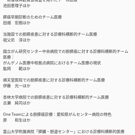
池田恵理子ほか
膵癌早期診断のためのチーム医療
田畑 宏樹ほか
当施設での胆膵疾患に対する診療科横断的チーム医療
祖父尼 淳ほか
国立がん研究センター中央病院での胆膵癌に対する診療科横断的チーム
医療：
がんゲノム医療中核拠点病院におけるチーム医療の現状
肱岡 範ほか
順天堂医院での胆膵疾患に対する診療科横断的チーム医療
伊藤 光一ほか
杏林大学病院での胆膵疾患に対する診療科横断的チーム医療
古瀬 純司ほか
One Teamによる胆膵癌診療：愛知県がんセンター病院の特色
原 和生ほか
富山大学附属病院「膵臓・胆道センター」における診療科横断的医療