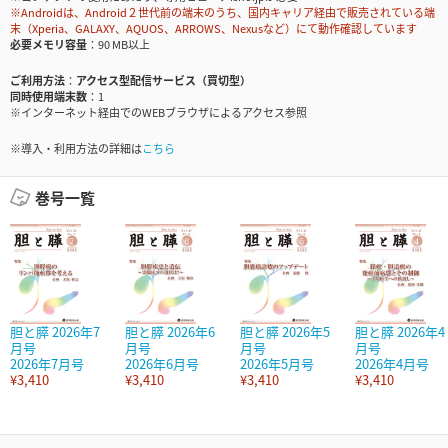
※Androidは、Android２世代前の端末のうち、国内キャリア経由で販売されている端
末（Xperia、GALAXY、AQUOS、ARROWS、Nexusなど）にて動作確認しています
必要メモリ容量
90 MB以上
ご利用方法
アクセス型配信サービス（買切型）
同時使用端末数
1
※インターネット経由でのWEBブラウザによるアクセス参照
※導入・利用方法の詳細は
こちら
巻号一覧
胆と膵 2026年7
胆と膵 2026年6
胆と膵 2026年5
胆と膵 2026年4
月号
月号
月号
月号
2026年7月号
2026年6月号
2026年5月号
2026年4月号
¥3,410
¥3,410
¥3,410
¥3,410