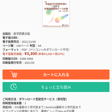
出版社
医学図書出版
電子版ISBN
電子版発売日
2021/12/06
ページ数
106ページ
判型
A4
フォーマット
PDF（パソコンへのダウンロード不可）
¥3,300
電子版販売価格：
(本体¥3,000＋税10％)
印刷版ISSN
0388-9408
印刷版発行年月
2021/05
カートに入れる
ちょっと立ち読み
ご利用方法
ダウンロード型配信サービス（買切型）
同時使用端末数
3
対応OS
iOS最新の２世代前まで / Android最新の２世代前まで
※コンテンツの使用にあたり、専用ビューアisho.jpが必要