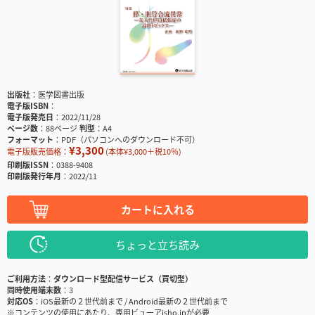
出版社
医学図書出版
電子版ISBN
電子版発売日
2022/11/28
ページ数
88ページ
判型
A4
フォーマット
PDF（パソコンへのダウンロード不可）
¥3,300
電子版販売価格：
(本体¥3,000＋税10％)
印刷版ISSN
0388-9408
印刷版発行年月
2022/11
カートに入れる
ちょっと立ち読み
ご利用方法
ダウンロード型配信サービス（買切型）
同時使用端末数
3
対応OS
iOS最新の２世代前まで / Android最新の２世代前まで
※コンテンツの使用にあたり、専用ビューアisho.jpが必要