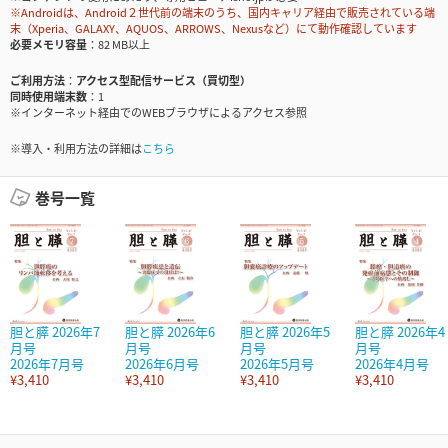
※Androidは、Android２世代前の端末のうち、国内キャリア経由で販売されている端
末（Xperia、GALAXY、AQUOS、ARROWS、Nexusなど）にて動作確認しています
必要メモリ容量
82 MB以上
ご利用方法
アクセス型配信サービス（買切型）
同時使用端末数
1
※インターネット経由でのWEBブラウザによるアクセス参照
※導入・利用方法の詳細は
こちら
巻号一覧
胆と膵 2026年7
胆と膵 2026年6
胆と膵 2026年5
胆と膵 2026年4
月号
月号
月号
月号
2026年7月号
2026年6月号
2026年5月号
2026年4月号
¥3,410
¥3,410
¥3,410
¥3,410