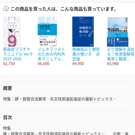
この商品を買った人は、こんな商品も買っています。
感染症プラチナ
ジェネラリスト
病棟指示と頻用
より理解を深め
マニュアル Ver.9
のための内科外
薬の使い方 決
る！体液電解質
2025-2026
来マニュアル...
定版
異常と輸液...
¥2,750
¥6,600
¥4,950
¥5,940
概要
特集：膵・胆管合流異常―先天性胆道拡張症の最新トピックス―
目次
特集
膵・胆管合流異常―先天性胆道拡張症の最新トピックス― 企画：海