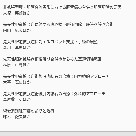
非拡張型膵・胆管合流異常における胆管癌の合併と胆管切除の要否
大塚 英郎ほか
先天性胆道拡張症に対する腹腔鏡下胆道切除，肝管空腸吻合術
内田 広夫ほか
先天性胆道拡張症に対するロボット支援下手術の展望
森川 孝則ほか
先天性胆道拡張症術後晩期合併症からみた至適切除範囲
椎原 正尋ほか
先天性胆道拡張症術後肝内結石の治療：内視鏡的アプローチ
木暮 宏史ほか
先天性胆道拡張症術後肝内結石の治療：外科的アプローチ
高屋敷 吏ほか
術後遺残胆管癌の診断と治療
味木 徹夫ほか