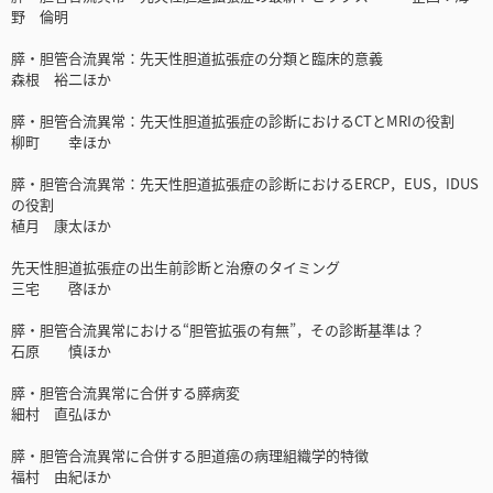
野 倫明
膵・胆管合流異常：先天性胆道拡張症の分類と臨床的意義
森根 裕二ほか
膵・胆管合流異常：先天性胆道拡張症の診断におけるCTとMRIの役割
柳町 幸ほか
膵・胆管合流異常：先天性胆道拡張症の診断におけるERCP，EUS，IDUS
の役割
植月 康太ほか
先天性胆道拡張症の出生前診断と治療のタイミング
三宅 啓ほか
膵・胆管合流異常における“胆管拡張の有無”，その診断基準は？
石原 慎ほか
膵・胆管合流異常に合併する膵病変
細村 直弘ほか
膵・胆管合流異常に合併する胆道癌の病理組織学的特徴
福村 由紀ほか