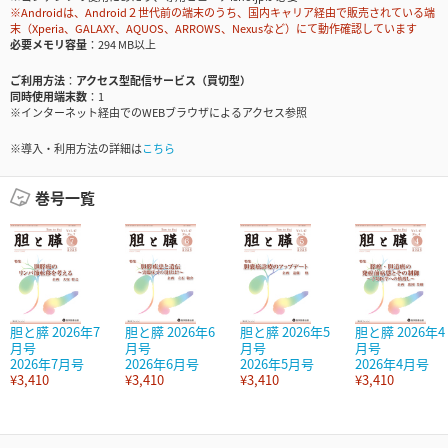
※Androidは、Android２世代前の端末のうち、国内キャリア経由で販売されている端
末（Xperia、GALAXY、AQUOS、ARROWS、Nexusなど）にて動作確認しています
必要メモリ容量
294 MB以上
ご利用方法
アクセス型配信サービス（買切型）
同時使用端末数
1
※インターネット経由でのWEBブラウザによるアクセス参照
※導入・利用方法の詳細は
こちら
巻号一覧
胆と膵 2026年7
胆と膵 2026年6
胆と膵 2026年5
胆と膵 2026年4
月号
月号
月号
月号
2026年7月号
2026年6月号
2026年5月号
2026年4月号
¥3,410
¥3,410
¥3,410
¥3,410