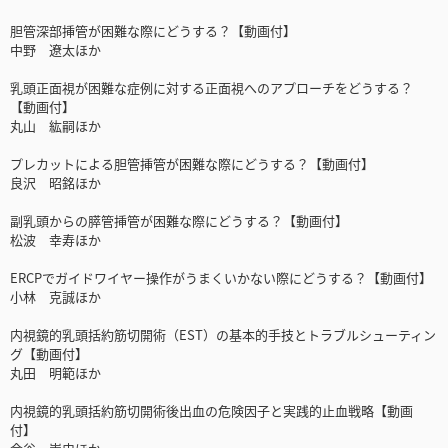
胆管深部挿管が困難な際にどうする？【動画付】
中野 遼太ほか
乳頭正面視が困難な症例に対する正面視へのアプローチをどうする？
【動画付】
丸山 紘嗣ほか
プレカットによる胆管挿管が困難な際にどうする？【動画付】
良沢 昭銘ほか
副乳頭からの膵管挿管が困難な際にどうする？【動画付】
松波 幸寿ほか
ERCPでガイドワイヤー操作がうまくいかない際にどうする？【動画付】
小林 克誠ほか
内視鏡的乳頭括約筋切開術（EST）の基本的手技とトラブルシューティン
グ【動画付】
丸田 明範ほか
内視鏡的乳頭括約筋切開術後出血の危険因子と実践的止血戦略【動画
付】