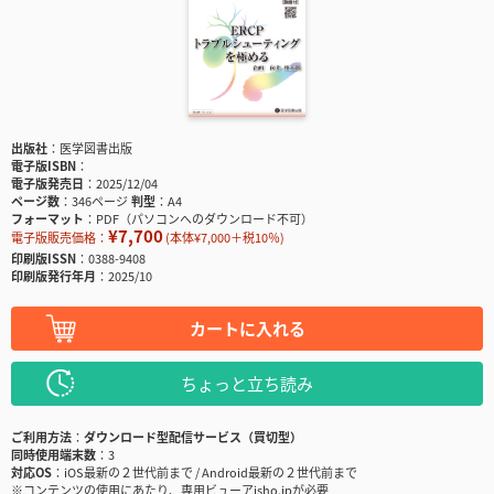
出版社
医学図書出版
電子版ISBN
電子版発売日
2025/12/04
ページ数
346ページ
判型
A4
フォーマット
PDF（パソコンへのダウンロード不可）
¥7,700
電子版販売価格：
(本体¥7,000＋税10％)
印刷版ISSN
0388-9408
印刷版発行年月
2025/10
カートに入れる
ちょっと立ち読み
ご利用方法
ダウンロード型配信サービス（買切型）
同時使用端末数
3
対応OS
iOS最新の２世代前まで / Android最新の２世代前まで
※コンテンツの使用にあたり、専用ビューアisho.jpが必要