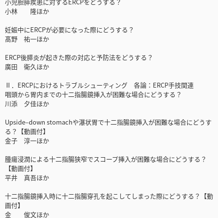
小児胆膵疾患に対するERCPをどうする？
小林 隆ほか
妊娠中にERCPが必要になった際にどうする？
髙野 祐一ほか
ERCP後膵炎が起きた際の対応と予防法をどうする？
廣田 衛久ほか
Ⅱ．ERCPにおけるトラブルシューティング 各論：ERCP手技関連
咽頭から胃内までの十二指腸鏡挿入が困難な場合にどうする？
川添 夕佳ほか
Upside‒down stomachや瀑状胃で十二指腸鏡挿入が困難な場合にどうす
る？【動画付】
金子 淳一ほか
腫瘍浸潤による十二指腸狭窄でスコープ挿入が困難な場合にどうする？
【動画付】
平井 真吾ほか
十二指腸鏡挿入時に十二指腸穿孔を起こしてしまった際にどうする？【動
画付】
金 俊文ほか