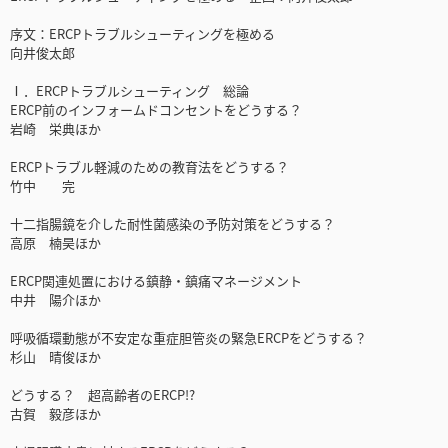
序文：ERCPトラブルシューティングを極める
向井俊太郎
Ⅰ．ERCPトラブルシューティング 総論
ERCP前のインフォームドコンセントをどうする？
岩崎 栄典ほか
ERCPトラブル軽減のための教育法をどうする？
竹中 完
十二指腸鏡を介した耐性菌感染の予防対策をどうする？
高原 楠昊ほか
ERCP関連処置における鎮静・鎮痛マネージメント
中井 陽介ほか
呼吸循環動態が不安定な重症胆管炎の緊急ERCPをどうする？
杉山 晴俊ほか
どうする？ 超高齢者のERCP!?
古賀 毅彦ほか