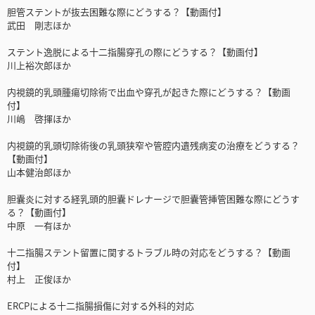
胆管ステントが抜去困難な際にどうする？【動画付】
武田 剛志ほか
ステント逸脱による十二指腸穿孔の際にどうする？【動画付】
川上裕次郎ほか
内視鏡的乳頭腫瘍切除術で出血や穿孔が起きた際にどうする？【動画
付】
川嶋 啓揮ほか
内視鏡的乳頭切除術後の乳頭狭窄や管腔内遺残病変の治療をどうする？
【動画付】
山本健治郎ほか
胆囊炎に対する経乳頭的胆囊ドレナージで胆囊管挿管困難な際にどうす
る？【動画付】
中原 一有ほか
十二指腸ステント留置に関するトラブル時の対応をどうする？【動画
付】
村上 正俊ほか
ERCPによる十二指腸損傷に対する外科的対応