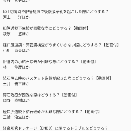
金谷 崇史ほか
EST切開時や胆管処置で後腹膜穿孔を起こした際にどうする？
河上 洋ほか
胆管透視下生検が困難な際にどうする？【動画付】
萩原 悠ほか
経口胆道鏡・膵管鏡検査がうまくいかない際にどうする？【動画付】
小川 貴央ほか
胆管内の小結石除去が困難な際にどうする？【動画付】
林 伸彦ほか
結石除去時のバスケット嵌頓が起きた際にどうする？【動画付】
土井 晋平ほか
膵石治療が困難な際はどうする？【動画付】
岡野 直樹ほか
経口胆道鏡下結石破砕が困難な際にどうする？【動画付】
三輪 治生ほか
経鼻胆管ドレナージ（ENBD）に関するトラブルをどうする？