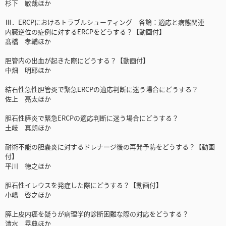
杉下 敏哉ほか
Ⅲ．ERCPにおけるトラブルシューティング 各論：適応と病態関連
内臓逆位の症例に対するERCPをどうする？【動画付】
髙橋 孝輔ほか
胆管内の出血が起きた際にどうする？【動画付】
中畑 明耶ほか
結石性急性胆管炎で緊急ERCPの適応判断に迷う場合にどうする？
佐上 亮太ほか
胆石性膵炎で緊急ERCPの適応判断に迷う場合にどうする？
土岐 真朗ほか
耐術不能の胆囊炎に対するドレナージ後の再発予防をどうする？【動画
付】
平川 徳之ほか
胆石性イレウスを発症した際にどうする？【動画付】
小嶋 啓之ほか
膵上皮内癌を疑うが病理学的診断困難な際の対応をどうする？
清水 晃典ほか