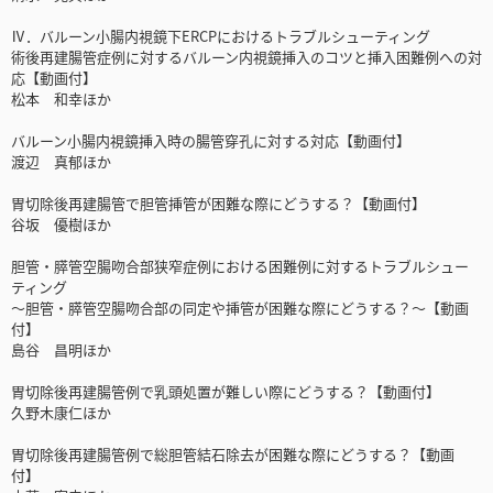
Ⅳ．バルーン小腸内視鏡下ERCPにおけるトラブルシューティング
術後再建腸管症例に対するバルーン内視鏡挿入のコツと挿入困難例への対
応【動画付】
松本 和幸ほか
バルーン小腸内視鏡挿入時の腸管穿孔に対する対応【動画付】
渡辺 真郁ほか
胃切除後再建腸管で胆管挿管が困難な際にどうする？【動画付】
谷坂 優樹ほか
胆管・膵管空腸吻合部狭窄症例における困難例に対するトラブルシュー
ティング
～胆管・膵管空腸吻合部の同定や挿管が困難な際にどうする？～【動画
付】
島谷 昌明ほか
胃切除後再建腸管例で乳頭処置が難しい際にどうする？【動画付】
久野木康仁ほか
胃切除後再建腸管例で総胆管結石除去が困難な際にどうする？【動画
付】