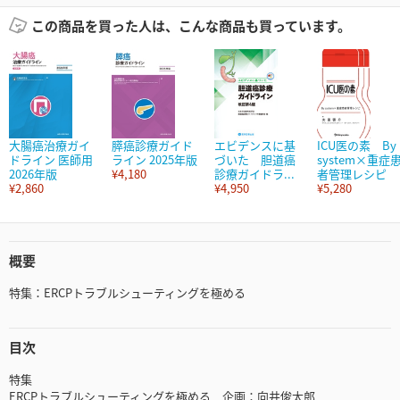
この商品を買った人は、こんな商品も買っています。
大腸癌治療ガイ
膵癌診療ガイド
エビデンスに基
ICU医の素 By
ドライン 医師用
ライン 2025年版
づいた 胆道癌
system×重症
2026年版
¥4,180
診療ガイドラ...
者管理レシピ
¥2,860
¥4,950
¥5,280
概要
特集：ERCPトラブルシューティングを極める
目次
特集
ERCPトラブルシューティングを極める 企画：向井俊太郎