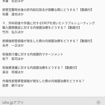
木暮 宏史ほか
胆管空腸吻合後の肝内結石除去が困難な際にどうする？【動画付】
佐藤 達也ほか
Ⅴ．外科術後や外傷に対するERCPを用いたトラブルシューティング
輸入脚閉塞症に対する内視鏡治療をどうする？【動画付】
竹内 弘久ほか
胆摘後胆管損傷が発生した際の内視鏡治療をどうする？【動画付】
永井 一正ほか
術後胆汁瘻に対する内視鏡的マネージメント
岩下 拓司ほか
術後膵液瘻に対する内視鏡治療をどうする？【動画付】
桒谷 将城ほか
外傷性胆管膵管損傷が発生した際の内視鏡治療をどうする？
前原 耕介ほか
isho.jpアプリ