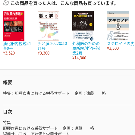
この商品を買った人は、こんな商品も買っています。
消化器内視鏡34
胆と膵 2022年10
外科医のための
ステロイドの虎
巻9号
月号
局所解剖学序説
¥3,300
¥3,520
¥3,300
第2版
¥14,300
概要
特集：胆膵疾患における栄養サポート 企画：遠藤 格
目次
特集
胆膵疾患における栄養サポート 企画：遠藤 格
術前サルコペニア評価と栄養サポート