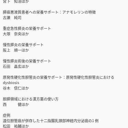
宮下 知治ほか
膵癌悪液質患者への栄養サポート：アナモレリンの特徴
古瀬 純司
重症急性膵炎の栄養サポート
大塚 奈央ほか
慢性膵炎の栄養サポート
阪上 順一ほか
慢性膵炎術後の栄養サポート
石田 晶玄ほか
原発性硬化性胆管炎の栄養サポート：原発性硬化性胆管炎における
dysbiosis
谷木 信仁ほか
胆膵領域における漢方薬の使い方
西 健ほか
症例
遠位胆管癌が併存した十二指腸乳頭部神経内分泌癌の1 例
松田 祐輔ほか