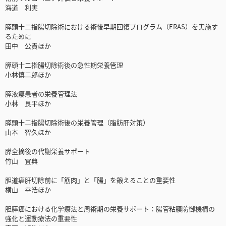
海道 利実
膵頭十二指腸切除術における術後早期回復プログラム（ERAS）を実施す
るために
田中 公貴ほか
膵頭十二指腸切除術後の急性期栄養管理
小林慎二郎ほか
膵液瘻患者の栄養管理法
小林 良平ほか
膵頭十二指腸切除術後の栄養管理（脂肪肝対策）
山本 智久ほか
膵全摘後の代謝栄養サポート
竹山 宜典
胆道癌肝切除前に「筋肉」と「腸」を鍛えることの重要性
横山 幸浩ほか
胆膵癌における化学療法と周術期の栄養サポート：腸管粘膜防御機構の
強化と運動療法の重要性