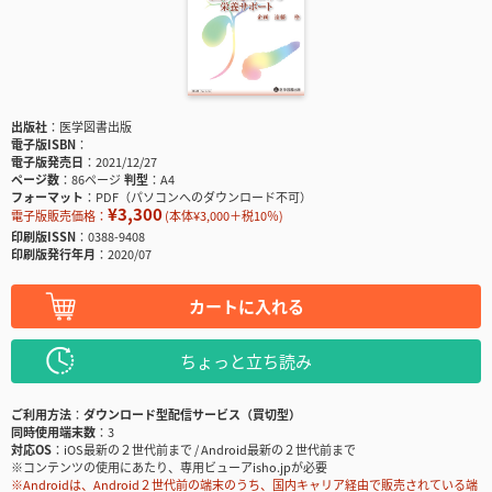
出版社
医学図書出版
電子版ISBN
電子版発売日
2021/12/27
ページ数
86ページ
判型
A4
フォーマット
PDF（パソコンへのダウンロード不可）
¥3,300
電子版販売価格：
(本体¥3,000＋税10％)
印刷版ISSN
0388-9408
印刷版発行年月
2020/07
カートに入れる
ちょっと立ち読み
ご利用方法
ダウンロード型配信サービス（買切型）
同時使用端末数
3
対応OS
iOS最新の２世代前まで / Android最新の２世代前まで
※コンテンツの使用にあたり、専用ビューアisho.jpが必要
※Androidは、Android２世代前の端末のうち、国内キャリア経由で販売されている端