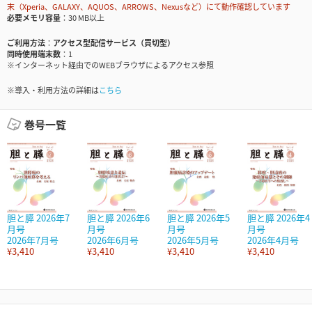
末（Xperia、GALAXY、AQUOS、ARROWS、Nexusなど）にて動作確認しています
必要メモリ容量
30 MB以上
ご利用方法
アクセス型配信サービス（買切型）
同時使用端末数
1
※インターネット経由でのWEBブラウザによるアクセス参照
※導入・利用方法の詳細は
こちら
巻号一覧
胆と膵 2026年7
胆と膵 2026年6
胆と膵 2026年5
胆と膵 2026年4
月号
月号
月号
月号
2026年7月号
2026年6月号
2026年5月号
2026年4月号
¥3,410
¥3,410
¥3,410
¥3,410